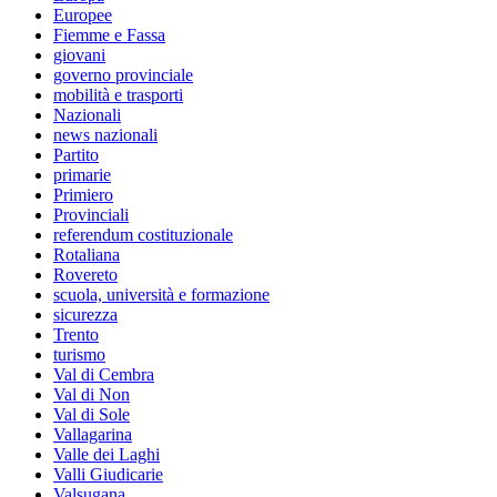
Europee
Fiemme e Fassa
giovani
governo provinciale
mobilità e trasporti
Nazionali
news nazionali
Partito
primarie
Primiero
Provinciali
referendum costituzionale
Rotaliana
Rovereto
scuola, università e formazione
sicurezza
Trento
turismo
Val di Cembra
Val di Non
Val di Sole
Vallagarina
Valle dei Laghi
Valli Giudicarie
Valsugana