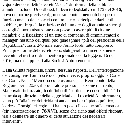
vigore dei cosiddetti “decreti Madia” di riforma della pubblica
amministrazione. Uno di essi, il decreto legislativo n. 175 del 2016,
prevede norme precise e rigorose sul contenimento delle spese di
funzionamento delle società controllate o partecipate dagli enti
pubblici, tra le quali la riduzione del numero degli amministratori (i
consigli di amministrazione non possono avere più di cinque
membri) e la fissazione di un tetto ai compensi di amministratori o
manager, nessuno dei quali può guadagnare “più del presidente della
Repubblica”, ossia 240 mila euro l’anno lordi, tutto compreso.
Principi e norme del decreto sono stati peraltro immediatamente
recepiti nel nostro ordinamento regionale con la legge n. 16 del
2016, ma mai applicati alla Società Autobrennero.
Dalla Giunta regionale, finora, nessuna risposta. Dell’interrogazione
del consigliere Tonini si è occupata, invece, proprio oggi, la Corte
dei Conti. Nella “Memoria conclusionale” sul Rendiconto della
Regione per il 2020, il procuratore presso la sezione di Trento,
Marcovalerio Pozzato, ha definito di “particolare censurabilità”, la
mancata applicazione della legge Madia alla società Autobrennero,
tanto più “alla luce dei richiami attuati anche sul piano politico,
laddove Consiglieri regionali hanno posto l
’
accento sulla tematica
(cfr. interrogazione n. 78/XVI), senza che siano stati offerti riscontri
tesi a delineare un quadro di certa attuazione dei necessari
interventi”.