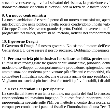
senza dover essere ogni volta i salvatori del sistema, la protezione ci
dobbiamo andare vincendo le elezioni, con la forza delle nostre idee e d
9.
Un nuovo centrosinistra
La nostra ambizione è essere il perno di un nuovo centrosinistra, aperto
interlocutori che nella politica e nella società condividono i nostri
Giuseppe Conte. Ne avremo grande rispetto. Dobbiamo avere tanto filo 
progressisti nei valori, riformisti nel metodo, radicali nei comportamenti
10.
Il governo Draghi
Il Governo di Draghi è il nostro governo. Noi siamo il motore dell’ese
Generation EU deve essere il nostro successo. Dobbiamo impegnarci con
11.
Per una società più inclusiva: Ius soli, sostenibilità, protezione
L’Italia deve fronteggiare tre grandi debiti: ambientale, pubblico, dem
modello di sviluppo, di comportamento e produzione, spingendoci ver
amministrazione moderna per diventare più efficienti e competitivi, rila
combattere l'ingiustizia sociale, che è causata anche da uno squilibrio 
Vogliamo una società più inclusiva che tuteli i più vulnerabili, i disabil
12.
Next Generation EU per ripartire
La crescita del Paese è un tema centrale, ma quella del Sud lo è ancora 
esser condotta col massimo impegno. In questa fase di ripartenza, dobb
rappresentante speciale sulle PMI per metterle al centro della nostra a
europea per combattere i paradisi fiscali e l’introduzione di una Tech Ta