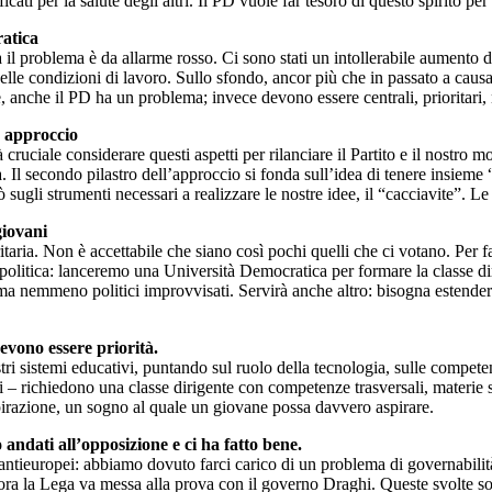
ficati per la salute degli altri. Il PD vuole far tesoro di questo spirito p
ratica
a il problema è da allarme rosso. Ci sono stati un intollerabile aumento
le condizioni di lavoro. Sullo sfondo, ancor più che in passato a causa de
re, anche il PD ha un problema; invece devono essere centrali, prioritari
o approccio
ruciale considerare questi aspetti per rilanciare il Partito e il nostro mo
tà. Il secondo pilastro dell’approccio si fonda sull’idea di tenere insie
rò sugli strumenti necessari a realizzare le nostre idee, il “cacciavite”. 
giovani
taria. Non è accettabile che siano così pochi quelli che ci votano. Per fa
 politica: lanceremo una Università Democratica per formare la classe diri
ma nemmeno politici improvvisati. Servirà anche altro: bisogna estendere i
evono essere priorità.
sistemi educativi, puntando sul ruolo della tecnologia, sulle competenze
 – richiedono una classe dirigente con competenze trasversali, materie s
pirazione, un sogno al quale un giovane possa davvero aspirare.
 andati all’opposizione e ci ha fatto bene.
mi antieuropei: abbiamo dovuto farci carico di un problema di governabi
ora la Lega va messa alla prova con il governo Draghi. Queste svolte son