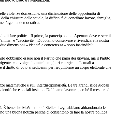
er un nuovo patto tra generazioni.
 delle violenze domestiche, una diminuzione delle opportunità di
lla chiusura delle scuole, la difficoltà di conciliare lavoro, famiglia,
, nell’agenda democratica.
do di fare politica. Il primo, la partecipazione. Apertura deve essere il
me “anima” e “cacciavite”. Dobbiamo conservare e rivendicare la nostra
Le due dimensioni – identità e concretezza – sono inscindibili.
rlo dobbiamo essere non il Partito che parla dei giovani, ma il Partito
gente, coinvolgendo tutte le migliori energie intellettuali a
l diritto di voto ai sedicenni per riequilibrare un corpo elettorale che
 matematiche e sull’interdisciplinarietà. Le tre grandi sfide globali
cientifiche e sociali insieme. Dobbiamo lavorare perché il mestiere di
lità. È bene che MoVimento 5 Stelle e Lega abbiano abbandonato le
o una buona notizia perché ci consentono di fare la nostra politica