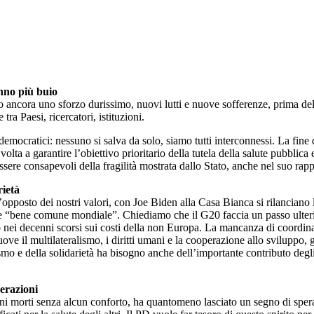
anno più buio
o ancora uno sforzo durissimo, nuovi lutti e nuove sofferenze, prima della
ra Paesi, ricercatori, istituzioni.
 democratici: nessuno si salva da solo, siamo tutti interconnessi. La fin
 a garantire l’obiettivo prioritario della tutela della salute pubblica e,
sere consapevoli della fragilità mostrata dallo Stato, anche nel suo rap
rietà
pposto dei nostri valori, con Joe Biden alla Casa Bianca si rilanciano le
 “bene comune mondiale”. Chiediamo che il G20 faccia un passo ulteriore 
 nei decenni scorsi sui costi della non Europa. La mancanza di coordiname
ove il multilateralismo, i diritti umani e la cooperazione allo sviluppo,
ismo e della solidarietà ha bisogno anche dell’importante contributo degli 
erazioni
nziani morti senza alcun conforto, ha quantomeno lasciato un segno di sp