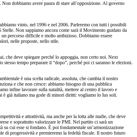
ere. Non dobbiamo avere paura di stare all’opposizione. Al governo
 abbiamo vinto, nel 1996 e nel 2006. Parleremo con tutti i possibili
to 5 Stelle. Non sappiamo ancora come sarà il Movimento guidato da
È un percorso difficile e molto ambizioso. Dobbiamo essere
ori, nelle proposte, nello stile.
mai, che deve spiegare perché lo appoggia, non certo noi. Next
 stesso tempo preparare il “dopo”, perché poi ci saranno le elezioni.
mbientale è una scelta radicale, assoluta, che cambia il nostro
unziona e che non cresce: abbiamo bisogno di una pubblica
o infine lavorare sulla natalità, mettere al centro il lavoro e
 è già italiano ma gode di minori diritti: vogliamo lo Ius soli.
petitività e attrattività, ma anche per la lotta alle mafie, che deve
ese e soprattutto valorizzare le PMI. Nel partito ci sarà un
imità su cui esse si fondano. È poi fondamentale un’armonizzazione
le di progressività e premieremo la fedeltà fiscale. Il nostro futuro