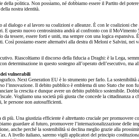
vile della politica. Non possiamo, né dobbiamo essere il Partito del pot
ella nostra identità.
 al dialogo e al lavoro su coalizioni e alleanze. È con le coalizioni che
 valori. E questo nuovo centrosinistra andrà al confronto con il MoVimen
da tessere, essere forti e uniti, ma sempre con una logica espansiva. 
. Così possiamo essere alternativi alla destra di Meloni e Salvini, nei val
cutivo. Riascoltiamo il discorso della fiducia a Draghi: è la Lega, sem
 determinazione in questo sostegno all’operato dell’esecutivo, ma allo
 dei vulnerabili
ografico. Next Generation EU è lo strumento per farlo. La sostenibilità a
so l’innovazione. Il debito pubblico è emblema di uno Stato che non f
nciare la crescita e dunque avere un debito pubblico sostenibile. Dobbiam
fiscale. Vogliamo una società più giusta che concede la cittadinanza a chi
i, le persone non autosufficienti.
di più. Una giustizia efficiente è altrettanto cruciale per promuovere com
iamo guardare al futuro, promuovere l’internazionalizzazione delle impr
zione, anche perché la sostenibilità si declina meglio grazie alla pross
x. A livello italiano, saremo vigili applicatori del principio costituziona