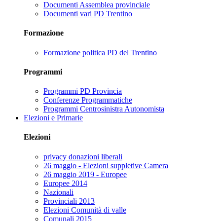
Documenti Assemblea provinciale
Documenti vari PD Trentino
Formazione
Formazione politica PD del Trentino
Programmi
Programmi PD Provincia
Conferenze Programmatiche
Programmi Centrosinistra Autonomista
Elezioni e Primarie
Elezioni
privacy donazioni liberali
26 maggio - Elezioni suppletive Camera
26 maggio 2019 - Europee
Europee 2014
Nazionali
Provinciali 2013
Elezioni Comunità di valle
Comunali 2015