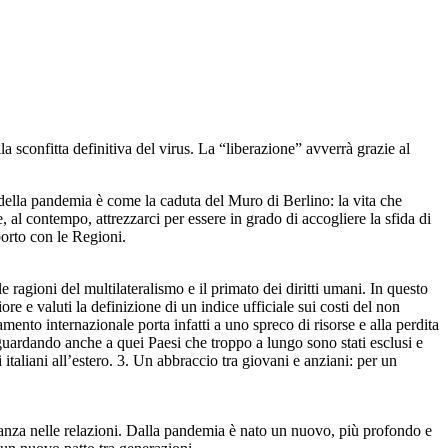
 sconfitta definitiva del virus. La “liberazione” avverrà grazie al
e della pandemia è come la caduta del Muro di Berlino: la vita che
 al contempo, attrezzarci per essere in grado di accogliere la sfida di
porto con le Regioni.
 ragioni del multilateralismo e il primato dei diritti umani. In questo
e valuti la definizione di un indice ufficiale sui costi del non
nto internazionale porta infatti a uno spreco di risorse e alla perdita
 guardando anche a quei Paesi che troppo a lungo sono stati esclusi e
italiani all’estero. 3. Un abbraccio tra giovani e anziani: per un
eranza nelle relazioni. Dalla pandemia è nato un nuovo, più profondo e