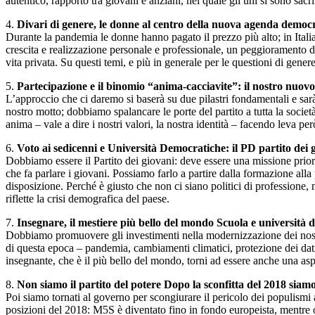
autentico, rapporto tra giovani e anziani, nel quale gli uni si sono sacri
4.
Divari di genere, le donne al centro della nuova agenda democ
Durante la pandemia le donne hanno pagato il prezzo più alto; in Itali
crescita e realizzazione personale e professionale, un peggioramento del
vita privata. Su questi temi, e più in generale per le questioni di gene
5.
Partecipazione e il binomio “anima-cacciavite”: il nostro nuov
L’approccio che ci daremo si baserà su due pilastri fondamentali e sarà c
nostro motto; dobbiamo spalancare le porte del partito a tutta la socie
anima – vale a dire i nostri valori, la nostra identità – facendo leva pe
6.
Voto ai sedicenni e Università Democratiche: il PD partito dei 
Dobbiamo essere il Partito dei giovani: deve essere una missione priori
che fa parlare i giovani. Possiamo farlo a partire dalla formazione alla
disposizione. Perché è giusto che non ci siano politici di professione, 
riflette la crisi demografica del paese.
7.
Insegnare, il mestiere più bello del mondo Scuola e università d
Dobbiamo promuovere gli investimenti nella modernizzazione dei nostri 
di questa epoca – pandemia, cambiamenti climatici, protezione dei dati
insegnante, che è il più bello del mondo, torni ad essere anche una as
8.
Non siamo il partito del potere Dopo la sconfitta del 2018 siamo
Poi siamo tornati al governo per scongiurare il pericolo dei populis
posizioni del 2018: M5S è diventato fino in fondo europeista, mentre 