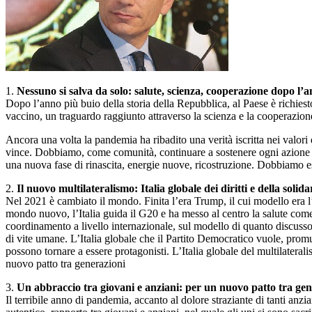
1.
Nessuno si salva da solo: salute, scienza, cooperazione dopo l’
Dopo l’anno più buio della storia della Repubblica, al Paese è richiest
vaccino, un traguardo raggiunto attraverso la scienza e la cooperazione t
Ancora una volta la pandemia ha ribadito una verità iscritta nei valori
vince. Dobbiamo, come comunità, continuare a sostenere ogni azione volta
una nuova fase di rinascita, energie nuove, ricostruzione. Dobbiamo es
2.
Il nuovo multilateralismo: Italia globale dei diritti e della solida
Nel 2021 è cambiato il mondo. Finita l’era Trump, il cui modello era l’o
mondo nuovo, l’Italia guida il G20 e ha messo al centro la salute come
coordinamento a livello internazionale, sul modello di quanto discusso
di vite umane. L’Italia globale che il Partito Democratico vuole, promu
possono tornare a essere protagonisti. L’Italia globale del multilateral
nuovo patto tra generazioni
3.
Un abbraccio tra giovani e anziani: per un nuovo patto tra gen
Il terribile anno di pandemia, accanto al dolore straziante di tanti a