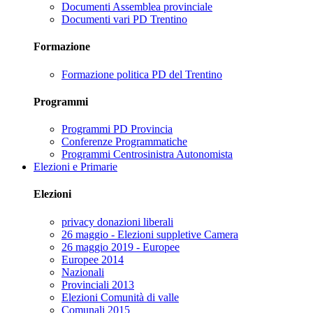
Documenti Assemblea provinciale
Documenti vari PD Trentino
Formazione
Formazione politica PD del Trentino
Programmi
Programmi PD Provincia
Conferenze Programmatiche
Programmi Centrosinistra Autonomista
Elezioni e Primarie
Elezioni
privacy donazioni liberali
26 maggio - Elezioni suppletive Camera
26 maggio 2019 - Europee
Europee 2014
Nazionali
Provinciali 2013
Elezioni Comunità di valle
Comunali 2015