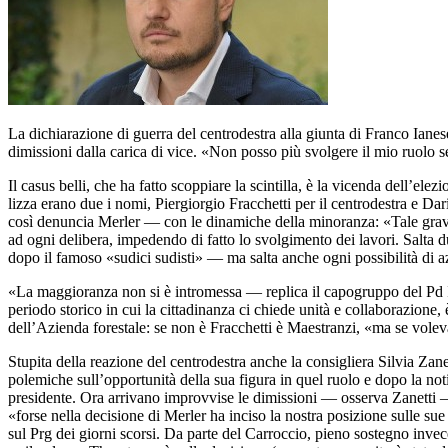
La dichiarazione di guerra del centrodestra alla giunta di Franco Ianes
dimissioni dalla carica di vice. «Non posso più svolgere il mio ruolo s
Il casus belli, che ha fatto scoppiare la scintilla, è la vicenda dell’
lizza erano due i nomi, Piergiorgio Fracchetti per il centrodestra e 
così denuncia Merler — con le dinamiche della minoranza: «Tale grav
ad ogni delibera, impedendo di fatto lo svolgimento dei lavori. Salta 
dopo il famoso «sudici sudisti» — ma salta anche ogni possibilità di a
«La maggioranza non si è intromessa — replica il capogruppo del Pd It
periodo storico in cui la cittadinanza ci chiede unità e collaborazione,
dell’Azienda forestale: se non è Fracchetti è Maestranzi, «ma se volev
Stupita della reazione del centrodestra anche la consigliera Silvia Zane
polemiche sull’opportunità della sua figura in quel ruolo e dopo la no
presidente. Ora arrivano improvvise le dimissioni — osserva Zanetti — 
«forse nella decisione di Merler ha inciso la nostra posizione sulle su
sul Prg dei giorni scorsi. Da parte del Carroccio, pieno sostegno invec