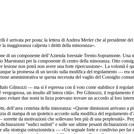
elli è arrivata per posta: la lettera di Andrea Merler che al presidente 
e la maggioranza calpesta i diritti della minoranza».
elezione di un componente dell’Azienda forestale Trento-Sopramonte. Una 
Dario Maestranzi per la componente di centro della minoranza. Otto cons
e lesione non potrà non avere una forte ripercussione». La volontà è 
dunque la promessa di un tavolo sulla modifica del regolamento — era sta
zione amministrativa se questa necessita del vaglio del Consiglio comun
alo Gilmozzi — ma si è espressa con il voto come stabilisce il regolame
 è vergognosa, un insulto all’intera città». Per Gilmozzi, il regolamento 
ano evitare due nomi in lizza potevano trovare un accordo al loro inter
tti, dell’area centrista della minoranza: «Queste dimissioni arrivano a pi
tizia di stampa di un ipotetico accordo sulla modifica del regolamento d
sorrette da motivazioni che sollevano ben più di una perplessità». Perp
e dichiarazioni “sudici sudisti” e sulle sue ultime pesanti dichiarazioni 
e alla strategia ostruzionistica — «Un segnale forte e condiviso per far