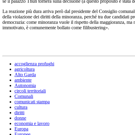
se il palazzo Thun tornerà sulla decisione (a questo proposito è stata d
La reazione più dura arriva però dal presidente del Consiglio comuna
della violazione dei diritti della minoranza, perché tra due candidati p
democrazia: come minoranza vuole il rispetto della maggioranza, ma no
immotivato, è comunemente bollato come filibustering».
accoglienza profughi
agricoltura
Alto Garda
ambiente
Autonomia
circoli territoriali
Comunali
comunicati stampa
cultura
diritti
donne
economia e lavoro
Europa
Europee