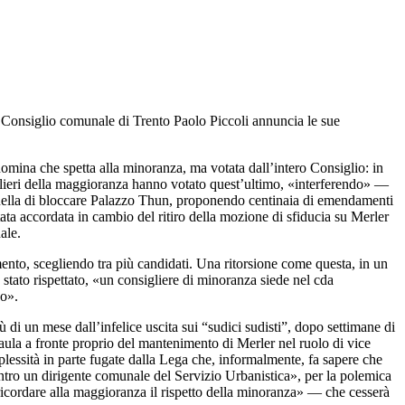
del Consiglio comunale di Trento Paolo Piccoli annuncia le sue
nomina che spetta alla minoranza, ma votata dall’intero Consiglio: in
iglieri della maggioranza hanno votato quest’ultimo, «interferendo» —
quella di bloccare Palazzo Thun, proponendo centinaia di emendamenti
ta accordata in cambio del ritiro della mozione di sfiducia su Merler
ale.
nto, scegliendo tra più candidati. Una ritorsione come questa, in un
è stato rispettato, «un consigliere di minoranza siede nel cda
no».
ù di un mese dall’infelice uscita sui “sudici sudisti”, dopo settimane di
’aula a fronte proprio del mantenimento di Merler nel ruolo di vice
lessità in parte fugate dalla Lega che, informalmente, fa sapere che
contro un dirigente comunale del Servizio Urbanistica», per la polemica
 ricordare alla maggioranza il rispetto della minoranza» — che cesserà