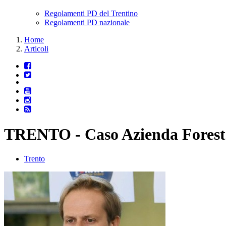
Regolamenti PD del Trentino
Regolamenti PD nazionale
Home
Articoli
TRENTO - Caso Azienda Forestale,
Trento