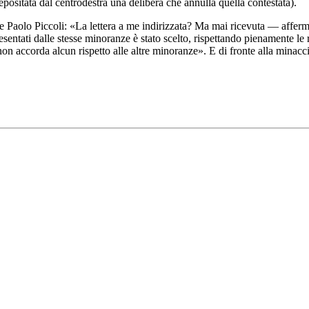
epositata dal centrodestra una delibera che annulla quella contestata).
le Paolo Piccoli: «La lettera a me indirizzata? Ma mai ricevuta — affe
resentati dalle stesse minoranze è stato scelto, rispettando pienamente le
n accorda alcun rispetto alle altre minoranze». E di fronte alla minac