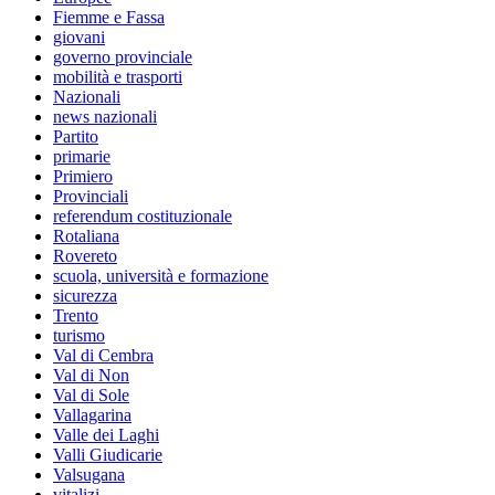
Fiemme e Fassa
giovani
governo provinciale
mobilità e trasporti
Nazionali
news nazionali
Partito
primarie
Primiero
Provinciali
referendum costituzionale
Rotaliana
Rovereto
scuola, università e formazione
sicurezza
Trento
turismo
Val di Cembra
Val di Non
Val di Sole
Vallagarina
Valle dei Laghi
Valli Giudicarie
Valsugana
vitalizi