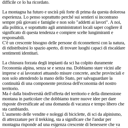
difficile ce lo ha ricordato.
La montagna ha futuro e uscirà più forte di prima da questa dolorosa
esperienza. Lo penso soprattutto perché sui sentieri si incontrano
sempre più giovani e famiglie e non solo "addetti ai lavori". A noi,
alla politica, e soprattutto agli amministratori locali saper cogliere il
significato di questa tendenza e compiere scelte lungimiranti e
responsabili.
C'è un crescente bisogno delle persone di riconnettersi con la natura,
di ridistribuirsi lo spazio aperto, di trovare luoghi capaci di riscaldare
sentimenti identitari.
La chiusura forzata degli impianti da sci ha colpito duramente
l'economia alpina, senza se e senza ma. Dobbiamo stare vicini alle
imprese e ai lavoratori attuando misure concrete, anche provinciali e
non solo attendendo la mano dello Stato, per salvaguardare la
continuità di una componente preziosa dell'economia del nostro
territorio.
Ma è dalla biodiversità dell'offerta del territorio e della dimensione
montana in particolare che dobbiamo trarre nuove idee per dare
risposte diversificate ad una domanda di vacanza e tempo libero che
sta cambiando.
L'aumento delle vendite e noleggi di biciclette, di sci da alpinismo,
di attrezzature per il trekking, sta a significare che l'andar per
montagna risponde ad una esigenza crescente di benessere che va