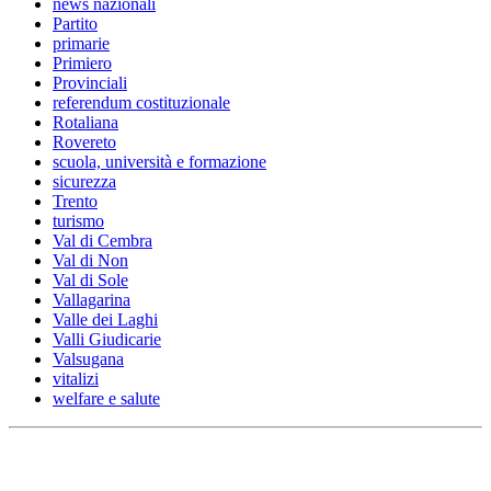
news nazionali
Partito
primarie
Primiero
Provinciali
referendum costituzionale
Rotaliana
Rovereto
scuola, università e formazione
sicurezza
Trento
turismo
Val di Cembra
Val di Non
Val di Sole
Vallagarina
Valle dei Laghi
Valli Giudicarie
Valsugana
vitalizi
welfare e salute