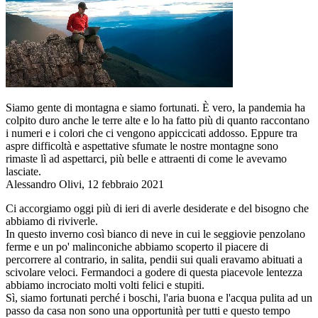
Siamo gente di montagna e siamo fortunati. È vero, la pandemia ha
colpito duro anche le terre alte e lo ha fatto più di quanto raccontano
i numeri e i colori che ci vengono appiccicati addosso. Eppure tra
aspre difficoltà e aspettative sfumate le nostre montagne sono
rimaste lì ad aspettarci, più belle e attraenti di come le avevamo
lasciate.
Alessandro Olivi, 12 febbraio 2021
Ci accorgiamo oggi più di ieri di averle desiderate e del bisogno che
abbiamo di riviverle.
In questo inverno così bianco di neve in cui le seggiovie penzolano
ferme e un po' malinconiche abbiamo scoperto il piacere di
percorrere al contrario, in salita, pendii sui quali eravamo abituati a
scivolare veloci. Fermandoci a godere di questa piacevole lentezza
abbiamo incrociato molti volti felici e stupiti.
Sì, siamo fortunati perché i boschi, l'aria buona e l'acqua pulita ad un
passo da casa non sono una opportunità per tutti e questo tempo