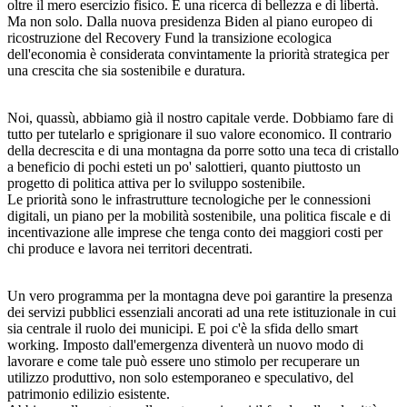
oltre il mero esercizio fisico. È una ricerca di bellezza e di libertà.
Ma non solo. Dalla nuova presidenza Biden al piano europeo di
ricostruzione del Recovery Fund la transizione ecologica
dell'economia è considerata convintamente la priorità strategica per
una crescita che sia sostenibile e duratura.
Noi, quassù, abbiamo già il nostro capitale verde. Dobbiamo fare di
tutto per tutelarlo e sprigionare il suo valore economico. Il contrario
della decrescita e di una montagna da porre sotto una teca di cristallo
a beneficio di pochi esteti un po' salottieri, quanto piuttosto un
progetto di politica attiva per lo sviluppo sostenibile.
Le priorità sono le infrastrutture tecnologiche per le connessioni
digitali, un piano per la mobilità sostenibile, una politica fiscale e di
incentivazione alle imprese che tenga conto dei maggiori costi per
chi produce e lavora nei territori decentrati.
Un vero programma per la montagna deve poi garantire la presenza
dei servizi pubblici essenziali ancorati ad una rete istituzionale in cui
sia centrale il ruolo dei municipi. E poi c'è la sfida dello smart
working. Imposto dall'emergenza diventerà un nuovo modo di
lavorare e come tale può essere uno stimolo per recuperare un
utilizzo produttivo, non solo estemporaneo e speculativo, del
patrimonio edilizio esistente.