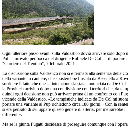
Ogni ulteriore passo avanti sulla Valdastico dovrà arrivare solo dopo un
Pat — arrivato per bocca del dirigente Raffaele De Col — di portare in
"Corriere del Trentino", 7 febbraio 2021
La discussione sulla Valdastico non si è fermata alla sentenza della 
della variante in cantiere, che sposterebbe l’uscita da Besenello a Rove
sorridere il fatto che questa intenzione sia stata annunciata da De C
la Provincia arrivino dopo una condivisione con i territori che, da t
quindi ogni decisione non può arrivare prima di un confronto con Fugat
vicende della Valdastico. «Le tempistiche indicate da De Col mi suon
portare una variante al Pup richiedono circa 180 giorni. «Con la senten
si era pensato di sviluppare questo genere di arteria, per me sarebbe i
differenti».
Ma se la giunta Fugatti decidesse di proseguire comunque con l’opera, 