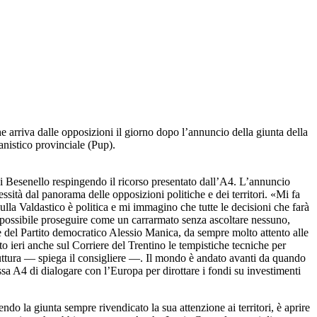
he arriva dalle opposizioni il giorno dopo l’annuncio della giunta della
anistico provinciale (Pup).
di Besenello respingendo il ricorso presentato dall’A4. L’annuncio
essità dal panorama delle opposizioni politiche e dei territori. «Mi fa
la Valdastico è politica e mi immagino che tutte le decisioni che farà
è possibile proseguire come un carrarmato senza ascoltare nessuno,
e del Partito democratico Alessio Manica, da sempre molto attento alle
eri anche sul Corriere del Trentino le tempistiche tecniche per
struttura — spiega il consigliere —. Il mondo è andato avanti da quando
ssa A4 di dialogare con l’Europa per dirottare i fondi su investimenti
o la giunta sempre rivendicato la sua attenzione ai territori, è aprire