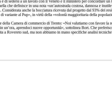
 è di sedersi a un tavolo con il Veneto e il ministero per concordare u
uella che definisce in una nota «un’autostrada costosa, dannosa e inutile
. Considerata anche la bocciatura ricevuta dal progetto dal 93% dei resi
 di variante al Pup», in virtù della «volontà maggioritaria della popolaz
e della Camera di commercio di Trento: «Noi valutiamo con favore la real
in un’ora, aprendoci nuove opportunità», sottolinea Bort. Che preferisce 
scita a Rovereto sud, ma non abbiamo in mano specifiche analisi tecniche