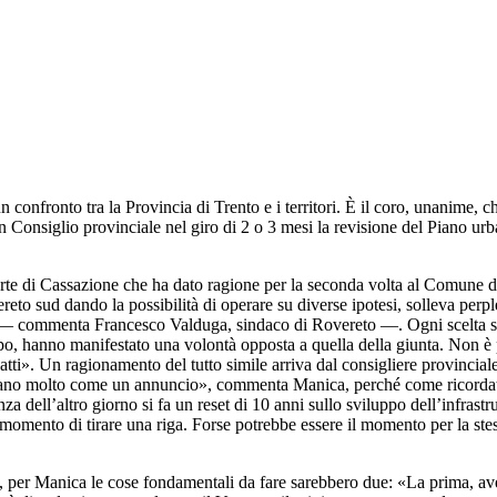
 confronto tra la Provincia di Trento e i territori. È il coro, unanime, c
 Consiglio provinciale nel giro di 2 o 3 mesi la revisione del Piano urb
Corte di Cassazione che ha dato ragione per la seconda volta al Comune 
reto sud dando la possibilità di operare su diverse ipotesi, solleva perpl
ol — commenta Francesco Valduga, sindaco di Rovereto —. Ogni scelta sul
empo, hanno manifestato una volontà opposta a quella della giunta. Non 
ti». Un ragionamento del tutto simile arriva dal consigliere provincial
ano molto come un annuncio», commenta Manica, perché come ricordato i
za dell’altro giorno si fa un reset di 10 anni sullo sviluppo dell’infra
l momento di tirare una riga. Forse potrebbe essere il momento per la ste
per Manica le cose fondamentali da fare sarebbero due: «La prima, avend