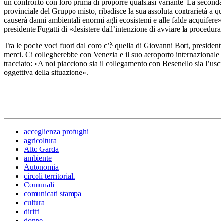
un confronto con loro prima di proporre qualsiasi variante. La seconda
provinciale del Gruppo misto, ribadisce la sua assoluta contrarietà a q
causerà danni ambientali enormi agli ecosistemi e alle falde acquifere»
presidente Fugatti di «desistere dall’intenzione di avviare la procedura
Tra le poche voci fuori dal coro c’è quella di Giovanni Bort, president
merci. Ci collegherebbe con Venezia e il suo aeroporto internazionale 
tracciato: «A noi piacciono sia il collegamento con Besenello sia l’u
oggettiva della situazione».
accoglienza profughi
agricoltura
Alto Garda
ambiente
Autonomia
circoli territoriali
Comunali
comunicati stampa
cultura
diritti
donne