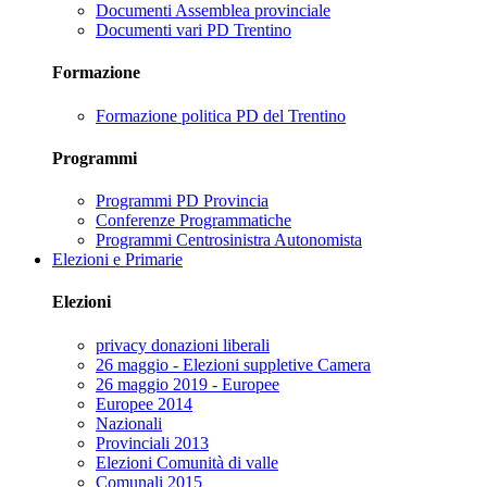
Documenti Assemblea provinciale
Documenti vari PD Trentino
Formazione
Formazione politica PD del Trentino
Programmi
Programmi PD Provincia
Conferenze Programmatiche
Programmi Centrosinistra Autonomista
Elezioni e Primarie
Elezioni
privacy donazioni liberali
26 maggio - Elezioni suppletive Camera
26 maggio 2019 - Europee
Europee 2014
Nazionali
Provinciali 2013
Elezioni Comunità di valle
Comunali 2015