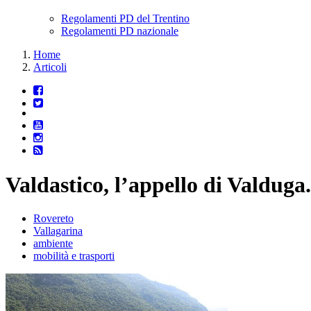
Regolamenti PD del Trentino
Regolamenti PD nazionale
Home
Articoli
Valdastico, l’appello di Valdug
Rovereto
Vallagarina
ambiente
mobilità e trasporti