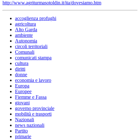
http://www.agriturmasotoldin.it/ita/dovesiamo.htm
accoglienza profughi
agricoltura
Alto Garda
ambiente
Autonomia
circoli territoriali
Comunali
comunicati stampa
cultura
diritti
donne
economia e lavoro
Europa
Europee
Fiemme e Fassa
giovani
governo provinciale
mobilità e trasporti
Nazionali
news nazionali
Partito
primarie