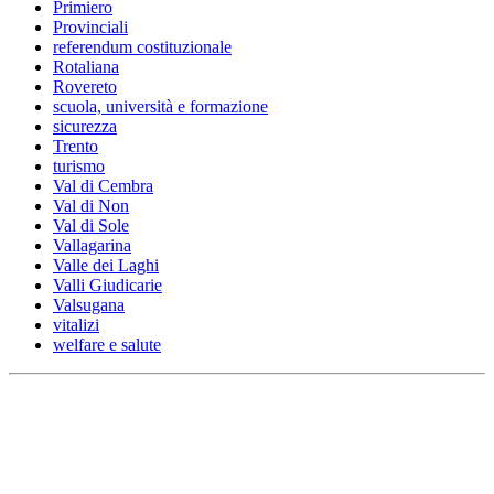
Primiero
Provinciali
referendum costituzionale
Rotaliana
Rovereto
scuola, università e formazione
sicurezza
Trento
turismo
Val di Cembra
Val di Non
Val di Sole
Vallagarina
Valle dei Laghi
Valli Giudicarie
Valsugana
vitalizi
welfare e salute