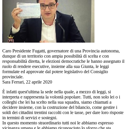
Caro Presidente Fugatti, governatore di una Provincia autonoma,
dunque di un territorio con ampia possibilità di scelta e con
responsabilità diretta, le elezioni democratiche le hanno assegnato il
ruolo di rendere esecutive, insieme alla sua Giunta, le leggi
formulate ed approvate dal potere legislativo del Consiglio
provinciale.
Sara Ferrari, 22 aprile 2020
È infatti quest'ultima la sede nella quale, a mezzo di leggi, si
interpreta e rappresenta la volontà popolare. Tutti, non solo lei o i
colleghi che lei ha scelto nella sua squadra, siamo chiamati a
decidere insieme, con la costruzione del bilancio, come gestire i
soldi dei cittadini trentini raccolti con le tasse, per dare loro risposte
in termini di servizi e sostegni.
In questo momento straordinario tutti noi le abbiamo espresso
vicinanza umana e le abbiamo riconosciuto lo sforzo che sta