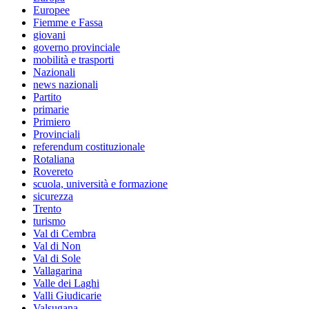
Europee
Fiemme e Fassa
giovani
governo provinciale
mobilità e trasporti
Nazionali
news nazionali
Partito
primarie
Primiero
Provinciali
referendum costituzionale
Rotaliana
Rovereto
scuola, università e formazione
sicurezza
Trento
turismo
Val di Cembra
Val di Non
Val di Sole
Vallagarina
Valle dei Laghi
Valli Giudicarie
Valsugana