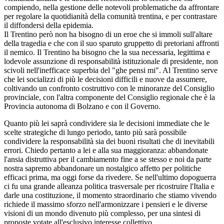
compiendo, nella gestione delle notevoli problematiche da affrontare
per regolare la quotidianità della comunità trentina, e per contrastare
il diffondersi della epidemia.
Il Trentino però non ha bisogno di un eroe che si immoli sull'altare
della tragedia e che con il suo sparuto gruppetto di pretoriani affronti
il nemico. Il Trentino ha bisogno che la sua necessaria, legittima e
lodevole assunzione di responsabilità istituzionale di presidente, non
scivoli nell'inefficace superbia del "ghe pensi mi". Al Trentino serve
che lei socializzi di più le decisioni difficili e nuove da assumere,
coltivando un confronto costruttivo con le minoranze del Consiglio
provinciale, con l'altra componente del Consiglio regionale che è la
Provincia autonoma di Bolzano e con il Governo.
Quanto più lei saprà condividere sia le decisioni immediate che le
scelte strategiche di lungo periodo, tanto più sarà possibile
condividere la responsabilità sia dei buoni risultati che di inevitabili
errori. Chiedo pertanto a lei e alla sua maggioranza: abbandonate
l'ansia distruttiva per il cambiamento fine a se stesso e noi da parte
nostra sapremo abbandonare un nostalgico affetto per politiche
efficaci prima, ma oggi forse da rivedere. Se nell'ultimo dopoguerra
ci fu una grande alleanza politica trasversale per ricostruire l'Italia e
darle una costituzione, il momento straordinario che stiamo vivendo
richiede il massimo sforzo nell'armonizzare i pensieri e le diverse
visioni di un mondo divenuto più complesso, per una sintesi di
proposte votate all'esclusivo interesse collettivo.