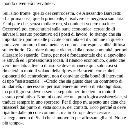
mondo diventerà invivibile».
Sull'altro fronte, quello del centrodestra, c'è Alessandro Baracetti:
«La prima cosa, quella principale, è risolvere l'emergenza sanitaria.
E mi pare che, senza mollare ora, si comincia vedere una luce.
Occorrerà poi concentrarsi sulla parte economica, cercando di
salvare il tessuto produttivo ed i posti di lavoro. Io ritengo che sia
importante ripartire dalle piccole comunità ed il Comune in questo
può avere un ruolo fondamentale, con una corresponsabilità diffusa
sul territorio. Guardare dunque vicino, dalla nostra comunità, per poi
allargare lo sguardo. Certo, per noi è fondamentale che si agevolino
le attività ed i professionisti locali. Il rilancio economico, quello che
verrà iniettato a livello di risorse deve rimanere qui, solo così si
rimetterà in moto il volano della ripresa».Baracetti, come altri
esponenti del centrodestra, non è convinto della bontà di interventi
di tipo "assistenziale": «Credo che sia giusto dare un contributo di
solidarietà, il necessario per mantenere un livello di vita dignitoso,
ma poi il grosso deve essere assegnato per rimettere in moto il
tessuto produttivo. Non mi convince una pura logica assistenziale, si
traduce sempre in uno sperpero. Per il dopo mi aspetto una città che
rinascerà dal punto di vista sociale, dei contatti. Ecco perché si deve
ripartire dalle piccole comunità, ma in Europa deve cessare
l'atteggiamento di Stati che si muovono per affossare gli altri. Non è
più tempo».