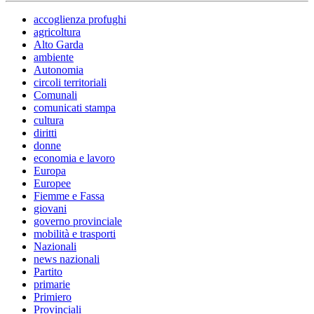
accoglienza profughi
agricoltura
Alto Garda
ambiente
Autonomia
circoli territoriali
Comunali
comunicati stampa
cultura
diritti
donne
economia e lavoro
Europa
Europee
Fiemme e Fassa
giovani
governo provinciale
mobilità e trasporti
Nazionali
news nazionali
Partito
primarie
Primiero
Provinciali