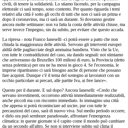
civili, di tenere la solidarietà. Lo stiamo facendo, per la campagna
elettorale ci sarà tempo, sono contento. Per quanto riguarda i temi
relativi alla città è sotto gli occhi di tutti che non ci sarà un prima e
dopo il coronavirus, ma ci sarà un durante. Si dovranno gestire
ancora molte settimane: non va fatta la conta delle attività chiuse, ma
serve invece l'impegno, sin da subito, per evitare che questo accada.
La ripresa - nota Franco Ianeselli -ci potrà essere a patto che non
chiuda la maggioranza delle attività. Servono gli interventi europei
aldilà delle pagliacciate degli ammaina bandiera. Visto che la Ue,
con tutte le contraddizioni del caso, sta dando segnali: noi stimiamo
che arriveranno da Bruxelles 100 milioni di euro, la Provincia (detto
senza polemica) per ora ne ha messi in gioco 4. Se l'economia, le
imprese ripartiranno ci sarà bisogno anche di persone che possano
fare acquisti. Dunque c'è il tema del sostegno ai lavoratori con un
occhio particolare ai precari, alle partite Iva, ai free lance».
Questo per il durante. E sul dopo? Ancora Ianeselli: «Credo che
servano investimenti, occorrono attività immediatamente realizzabili,
anche piccoli ma con riscontro immediato. Io immagino una città
che appena si potrà ricominciare ad uscire, pur con tutte le
precauzioni del caso, sarà di nuovo viva. Sul medio periodo occorre,
e dirlo ora può sembrare paradossale, affrontare l'emergenza
climatica: in queste giornate si è capito come il mondo può cambiare
da un secondo all'altro. Se non si interviene subito sul clima il