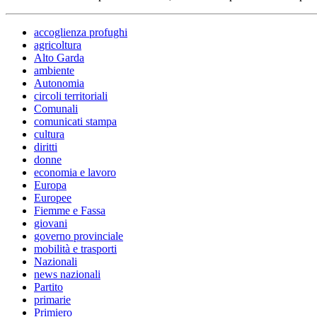
accoglienza profughi
agricoltura
Alto Garda
ambiente
Autonomia
circoli territoriali
Comunali
comunicati stampa
cultura
diritti
donne
economia e lavoro
Europa
Europee
Fiemme e Fassa
giovani
governo provinciale
mobilità e trasporti
Nazionali
news nazionali
Partito
primarie
Primiero