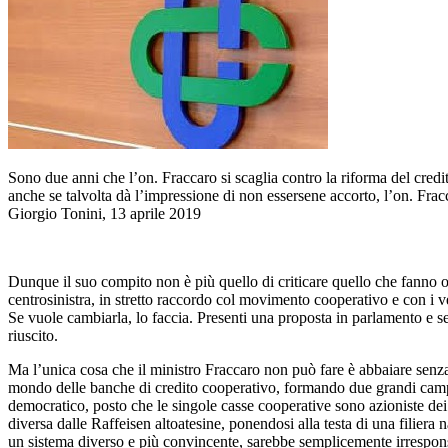
Sono due anni che l’on. Fraccaro si scaglia contro la riforma del credi
anche se talvolta dà l’impressione di non essersene accorto, l’on. Fra
Giorgio Tonini, 13 aprile 2019
Dunque il suo compito non è più quello di criticare quello che fanno o h
centrosinistra, in stretto raccordo col movimento cooperativo e con i ve
Se vuole cambiarla, lo faccia. Presenti una proposta in parlamento e s
riuscito.
Ma l’unica cosa che il ministro Fraccaro non può fare è abbaiare senza 
mondo delle banche di credito cooperativo, formando due grandi campio
democratico, posto che le singole casse cooperative sono azioniste dei
diversa dalle Raffeisen altoatesine, ponendosi alla testa di una filiera 
un sistema diverso e più convincente, sarebbe semplicemente irrespon