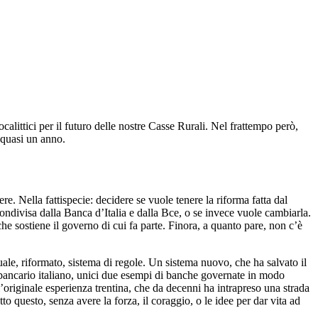
alittici per il futuro delle nostre Casse Rurali. Nel frattempo però,
 quasi un anno.
re. Nella fattispecie: decidere se vuole tenere la riforma fatta dal
 condivisa dalla Banca d’Italia e dalla Bce, o se invece vuole cambiarla.
e sostiene il governo di cui fa parte. Finora, a quanto pare, non c’è
uale, riformato, sistema di regole. Un sistema nuovo, che ha salvato il
 bancario italiano, unici due esempi di banche governate in modo
’originale esperienza trentina, che da decenni ha intrapreso una strada
to questo, senza avere la forza, il coraggio, o le idee per dar vita ad