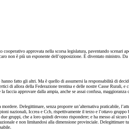
to cooperativo approvata nella scorsa legislatura, paventando scenari apoc
ccaro non è più un esponente dell’opposizione. È diventato ministro. Da
anno fatto gli altri. Ma è quello di assumersi la responsabilità di decide
rtici di allora della Federazione trentina e delle nostre Casse Rurali, e
e la faccia approvare dalla ampia, anche se assai confusa, maggioranza ch
mordere. Delegittimare, senza proporre un’alternativa praticabile, l’att
ni nazionali, Iccrea e Ccb, rispettivamente il terzo e l’ottavo gruppo
 due gruppi, che a loro quindi devono rispondere; e ha messo al sicuro l
nazionale e non limitandosi alla dimensione provinciale. Delegittimare tut
sabile.