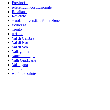
Provinciali
referendum costituzionale
Rotaliana
Rovereto
scuola, università e formazione
sicurezza
Trento
turismo
Val di Cembra
Val di Non
Val di Sole
Vallagarina
Valle dei Laghi
Valli Giudicarie
Valsugana
vitalizi
welfare e salute