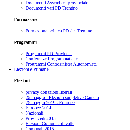
Documenti Assemblea provinciale
Documenti vari PD Trentino
Formazione
Formazione politica PD del Trentino
Programmi
Programmi PD Provincia
Conferenze Programmatiche
Programmi Centrosinistra Autonomista
Elezioni e Primarie
Elezioni
privacy donazioni liberali
26 maggio - Elezioni suppletive Camera
26 maggio 2019 - Europee
Europee 2014
Nazionali
Provinciali 2013
Elezioni Comunità di valle
Comunali 2015