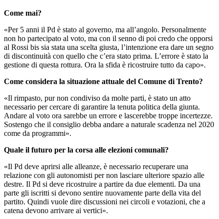
Come mai?
«Per 5 anni il Pd è stato al governo, ma all’angolo. Personalmente
non ho partecipato al voto, ma con il senno di poi credo che opporsi
al Rossi bis sia stata una scelta giusta, l’intenzione era dare un segno
di discontinuità con quello che c’era stato prima. L’errore è stato la
gestione di questa rottura. Ora la sfida è ricostruire tutto da capo».
Come considera la situazione attuale del Comune di Trento?
«Il rimpasto, pur non condiviso da molte parti, è stato un atto
necessario per cercare di garantire la tenuta politica della giunta.
Andare al voto ora sarebbe un errore e lascerebbe troppe incertezze.
Sostengo che il consiglio debba andare a naturale scadenza nel 2020
come da programmi».
Quale il futuro per la corsa alle elezioni comunali?
«Il Pd deve aprirsi alle alleanze, è necessario recuperare una
relazione con gli autonomisti per non lasciare ulteriore spazio alle
destre. Il Pd si deve ricostruire a partire da due elementi. Da una
parte gli iscritti si devono sentire nuovamente parte della vita del
partito. Quindi vuole dire discussioni nei circoli e votazioni, che a
catena devono arrivare ai vertici».