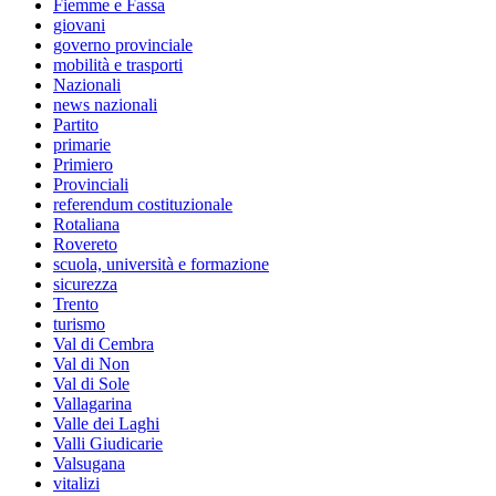
Fiemme e Fassa
giovani
governo provinciale
mobilità e trasporti
Nazionali
news nazionali
Partito
primarie
Primiero
Provinciali
referendum costituzionale
Rotaliana
Rovereto
scuola, università e formazione
sicurezza
Trento
turismo
Val di Cembra
Val di Non
Val di Sole
Vallagarina
Valle dei Laghi
Valli Giudicarie
Valsugana
vitalizi