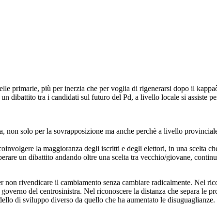
lle primarie, più per inerzia che per voglia di rigenerarsi dopo il kappaò
n dibattito tra i candidati sul futuro del Pd, a livello locale si assiste
 non solo per la sovrapposizione ma anche perchè a livello provinciale
 coinvolgere la maggioranza degli iscritti e degli elettori, in una scelta 
perare un dibattito andando oltre una scelta tra vecchio/giovane, continu
r non rivendicare il cambiamento senza cambiare radicalmente. Nel ricono
erno del centrosinistra. Nel riconoscere la distanza che separa le promes
modello di sviluppo diverso da quello che ha aumentato le disuguaglianze. 