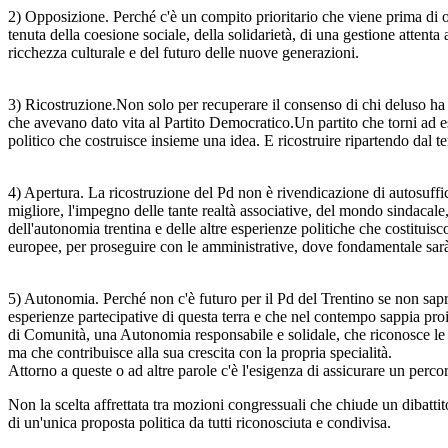
2) Opposizione. Perché c'è un compito prioritario che viene prima di ogn
tenuta della coesione sociale, della solidarietà, di una gestione attent
ricchezza culturale e del futuro delle nuove generazioni.
3) Ricostruzione.Non solo per recuperare il consenso di chi deluso ha fat
che avevano dato vita al Partito Democratico.Un partito che torni ad esse
politico che costruisce insieme una idea. E ricostruire ripartendo dal ter
4) Apertura. La ricostruzione del Pd non è rivendicazione di autosuffi
migliore, l'impegno delle tante realtà associative, del mondo sindacal
dell'autonomia trentina e delle altre esperienze politiche che costituis
europee, per proseguire con le amministrative, dove fondamentale sarà pa
5) Autonomia. Perché non c'è futuro per il Pd del Trentino se non sapr
esperienze partecipative di questa terra e che nel contempo sappia proi
di Comunità, una Autonomia responsabile e solidale, che riconosce le 
ma che contribuisce alla sua crescita con la propria specialità.
Attorno a queste o ad altre parole c'è l'esigenza di assicurare un percor
Non la scelta affrettata tra mozioni congressuali che chiude un dibattit
di un'unica proposta politica da tutti riconosciuta e condivisa.