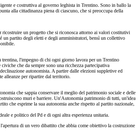
igente e costruttiva al governo leghista in Trentino. Sono in ballo la
 punta alla cittadinanza piena di ciascuno, che si preoccupa della
ricostruire un progetto che si riconosca attorno ai valori costitutivi
 un partito degli eletti e degli amministratori, bensì un collettivo
ponibile.
 trentina, l'impegno di chi ogni giorno lavora per un Trentino
ze civiche che da sempre sono una ricchezza partecipativa
a declinazione autonomista. A partire dalle elezioni suppletive ed
alleanze per ripartire dal territorio.
tonomia che sappia conservare il meglio del patrimonio sociale e delle
costruiscono muri e barriere. Un'Autonomia patrimonio di tutti, un'idea
ito che esprime la sua autonomia anche rispetto al partito nazionale,
eale e politico del Pd e di ogni altra esperienza unitaria.
 l'apertura di un vero dibattito che abbia come obiettivo la costruzione