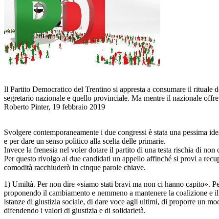
Il Partito Democratico del Trentino si appresta a consumare il rituale de
segretario nazionale e quello provinciale. Ma mentre il nazionale offre u
Roberto Pinter, 19 febbraio 2019
Svolgere contemporaneamente i due congressi è stata una pessima idea,
e per dare un senso politico alla scelta delle primarie.
Invece la frenesia nel voler dotare il partito di una testa rischia di non
Per questo rivolgo ai due candidati un appello affinché si provi a recu
comodità racchiuderò in cinque parole chiave.
1) Umiltà. Per non dire «siamo stati bravi ma non ci hanno capito». Pe
proponendo il cambiamento e nemmeno a mantenere la coalizione e il gov
istanze di giustizia sociale, di dare voce agli ultimi, di proporre un 
difendendo i valori di giustizia e di solidarietà.