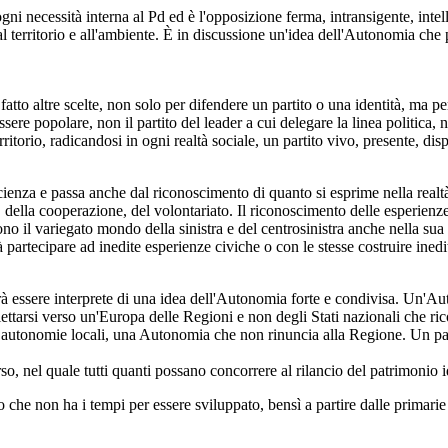
i necessità interna al Pd ed è l'opposizione ferma, intransigente, intell
a al territorio e all'ambiente. È in discussione un'idea dell'Autonomia che
to altre scelte, non solo per difendere un partito o una identità, ma per 
re popolare, non il partito del leader a cui delegare la linea politica, né
ritorio, radicandosi in ogni realtà sociale, un partito vivo, presente, dis
cienza e passa anche dal riconoscimento di quanto si esprime nella realtà
e, della cooperazione, del volontariato. Il riconoscimento delle esperien
cono il variegato mondo della sinistra e del centrosinistra anche nella su
rtecipare ad inedite esperienze civiche o con le stesse costruire inedite 
à essere interprete di una idea dell'Autonomia forte e condivisa. Un'Au
ettarsi verso un'Europa delle Regioni e non degli Stati nazionali che ri
autonomie locali, una Autonomia che non rinuncia alla Regione. Un part
so, nel quale tutti quanti possano concorrere al rilancio del patrimonio id
o che non ha i tempi per essere sviluppato, bensì a partire dalle primarie