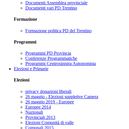
Documenti Assemblea provinciale
Documenti vari PD Trentino
Formazione
Formazione politica PD del Trentino
Programmi
Programmi PD Provincia
Conferenze Programmatiche
Programmi Centrosinistra Autonomista
Elezioni e Primarie
Elezioni
privacy donazioni liberali
26 maggio - Elezioni suppletive Camera
26 maggio 2019 - Europee
Europee 2014
Nazionali
Provinciali 2013
Elezioni Comunità di valle
Comunali 2015