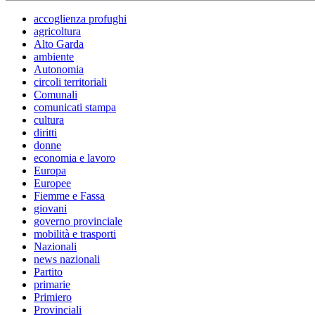
accoglienza profughi
agricoltura
Alto Garda
ambiente
Autonomia
circoli territoriali
Comunali
comunicati stampa
cultura
diritti
donne
economia e lavoro
Europa
Europee
Fiemme e Fassa
giovani
governo provinciale
mobilità e trasporti
Nazionali
news nazionali
Partito
primarie
Primiero
Provinciali