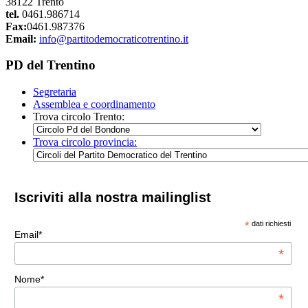
38122 Trento
tel.
0461.986714
Fax:
0461.987376
Email:
info@partitodemocraticotrentino.it
PD del Trentino
Segretaria
Assemblea e coordinamento
Trova circolo Trento:
Trova circolo provincia:
Iscriviti alla nostra mailinglist
*
dati richiesti
Email*
*
Nome*
*