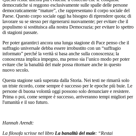
democratiche si reggono esclusivamente sulle spalle delle persone
democraticamente “mature”, che rappresentano il corpo sociale del
Paese. Questo corpo sociale oggi ha bisogno di riprendere quota; di
lavorare su se stesso per rigenerarsi nuovamente; per evitare che il
populismo si sostituisca alla nostra Democrazia; per evitare lo spettro
di stagioni passate.
Per poter garantirci ancora una lunga stagione di Pace penso che il
suffragio universale debba essere irrobustito con un “suffragio
informato” perché la verità si basa anche sulla conoscenza; la
conoscenza implica impegno, ma penso sia l’unico modo per poter
evitare che la banalità del male possa ritornare anche in questo
nuovo secolo.
Questa stagione sarà superata dalla Storia. Nei testi ne rimarrà solo
un triste ricordo, come sempre è successo per le epoche più buie. Le
persone di buona volontà oggi possono solo denunciare e resistere.
Prima o poi, come sempre è successo, arriveranno tempi migliori per
l'umanità e il suo futuro.
Hannah Arendt:
La filosofa scrisse nel libro
La banalità del male
: “Restai