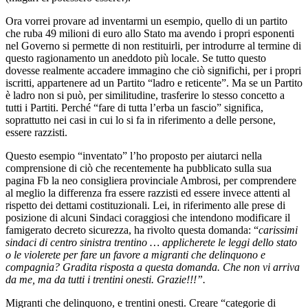
Ora vorrei provare ad inventarmi un esempio, quello di un partito
che ruba 49 milioni di euro allo Stato ma avendo i propri esponenti
nel Governo si permette di non restituirli, per introdurre al termine di
questo ragionamento un aneddoto più locale. Se tutto questo
dovesse realmente accadere immagino che ciò significhi, per i propri
iscritti, appartenere ad un Partito “ladro e reticente”. Ma se un Partito
è ladro non si può, per similitudine, trasferire lo stesso concetto a
tutti i Partiti. Perché “fare di tutta l’erba un fascio” significa,
soprattutto nei casi in cui lo si fa in riferimento a delle persone,
essere razzisti.
Questo esempio “inventato” l’ho proposto per aiutarci nella
comprensione di ciò che recentemente ha pubblicato sulla sua
pagina Fb la neo consigliera provinciale Ambrosi, per comprendere
al meglio la differenza fra essere razzisti ed essere invece attenti al
rispetto dei dettami costituzionali. Lei, in riferimento alle prese di
posizione di alcuni Sindaci coraggiosi che intendono modificare il
famigerato decreto sicurezza, ha rivolto questa domanda: “
carissimi
sindaci di centro sinistra trentino … applicherete le leggi dello stato
o le violerete per fare un favore a migranti che delinquono e
compagnia? Gradita risposta a questa domanda. Che non vi arriva
da me, ma da tutti i trentini onesti. Grazie!!!”.
Migranti che delinquono, e trentini onesti. Creare “categorie di