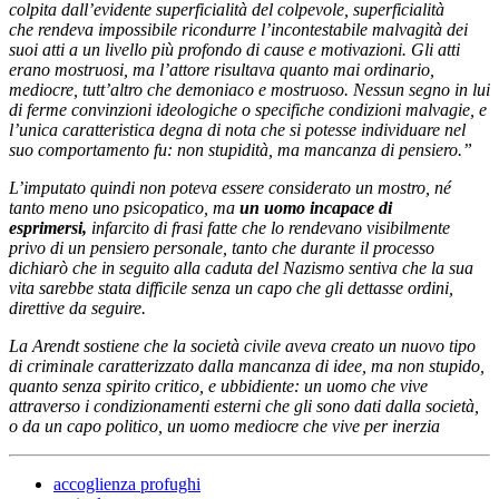
colpita dall’evidente superficialità del colpevole, superficialità
che rendeva impossibile ricondurre l’incontestabile malvagità dei
suoi atti a un livello più profondo di cause e motivazioni. Gli atti
erano mostruosi, ma l’attore risultava quanto mai ordinario,
mediocre, tutt’altro che demoniaco e mostruoso. Nessun segno in lui
di ferme convinzioni ideologiche o specifiche condizioni malvagie, e
l’unica caratteristica degna di nota che si potesse individuare nel
suo comportamento fu: non stupidità, ma mancanza di pensiero.”
L’imputato quindi non poteva essere considerato un mostro, né
tanto meno uno psicopatico, ma
un uomo incapace di
esprimersi,
infarcito di frasi fatte che lo rendevano visibilmente
privo di un pensiero personale, tanto che durante il processo
dichiarò che in seguito alla caduta del Nazismo sentiva che la sua
vita sarebbe stata difficile senza un capo che gli dettasse ordini,
direttive da seguire.
La Arendt sostiene che la società civile aveva creato un nuovo tipo
di criminale caratterizzato dalla mancanza di idee, ma non stupido,
quanto senza spirito critico, e ubbidiente: un uomo che vive
attraverso i condizionamenti esterni che gli sono dati dalla società,
o da un capo politico, un uomo mediocre che vive per inerzia
accoglienza profughi