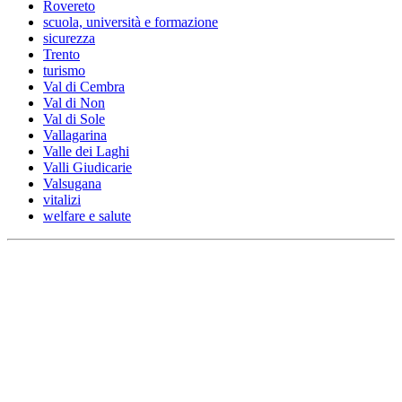
Rovereto
scuola, università e formazione
sicurezza
Trento
turismo
Val di Cembra
Val di Non
Val di Sole
Vallagarina
Valle dei Laghi
Valli Giudicarie
Valsugana
vitalizi
welfare e salute