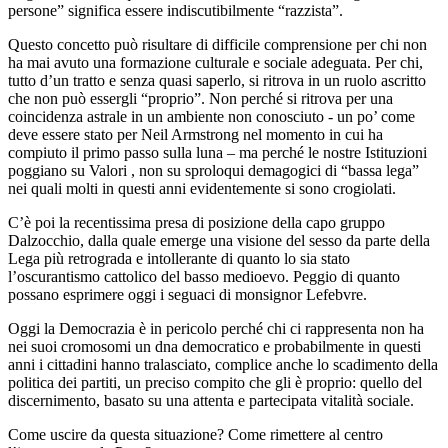
persone” significa essere indiscutibilmente “razzista”.
Questo concetto può risultare di difficile comprensione per chi non
ha mai avuto una formazione culturale e sociale adeguata. Per chi,
tutto d’un tratto e senza quasi saperlo, si ritrova in un ruolo ascritto
che non può essergli “proprio”. Non perché si ritrova per una
coincidenza astrale in un ambiente non conosciuto - un po’ come
deve essere stato per Neil Armstrong nel momento in cui ha
compiuto il primo passo sulla luna – ma perché le nostre Istituzioni
poggiano su Valori , non su sproloqui demagogici di “bassa lega”
nei quali molti in questi anni evidentemente si sono crogiolati.
C’è poi la recentissima presa di posizione della capo gruppo
Dalzocchio, dalla quale emerge una visione del sesso da parte della
Lega più retrograda e intollerante di quanto lo sia stato
l’oscurantismo cattolico del basso medioevo. Peggio di quanto
possano esprimere oggi i seguaci di monsignor Lefebvre.
Oggi la Democrazia è in pericolo perché chi ci rappresenta non ha
nei suoi cromosomi un dna democratico e probabilmente in questi
anni i cittadini hanno tralasciato, complice anche lo scadimento della
politica dei partiti, un preciso compito che gli è proprio: quello del
discernimento, basato su una attenta e partecipata vitalità sociale.
Come uscire da questa situazione? Come rimettere al centro