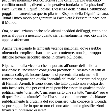
peculiare momento storico. Scritta sulle ceneri del più tremendo
conflitto mondiale, diventava imperativo fondarla su “aspirazioni” di
Pace, Giustizia, Equità Sociale. L’essenza della nostra Costituzione
poggia unicamente su questo pilastro: Rispetto della Dignità Umana,
Tutta! Unico modo per garantire la Pace vera è l’essere in pace con
il Mondo.
Ora, se analizziamo anche solo alcuni aneddoti dell’oggi, credo non
possa sfuggire a nessuno quanto sia tremendamente vero ciò che ho
appena affermato.
Anche tralasciando le lampanti vicende nazionali, dove sarebbe
oltremodo semplice e banale trovare conferme, non è purtroppo
difficile trovare riscontro anche in chiave più locale.
Ripensando alla vicenda che ha portato all’onore della ribalta
nazionale la “nostrana” consigliera provinciale Rossato e ai fatti di
cronaca collegati, inconsciamente si presenta alla mia mente il
funesto paragone con quella “banalità del male” descritta nel saggio
di Hannah Arendt. E sono sicuro che tutto questo non è colpa del
mio inconscio, che per certi versi potrebbe essere in qualche modo
politicamente “orientato”, ma sono certo che sia tutto “merito” suo e
di quel “brodo culturale” che l’ha spinta candidamente a dichiarare
pubblicamente la brutalità del suo pensiero. Chi conosce la vicenda
sa purtroppo che in questo non ci sono attenuanti o giustificazioni
(magari ci potessero essere!).