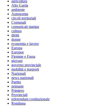
agricoltura
Alto Garda
ambiente
Autonomia
circoli territoriali
Comunali
comunicati stampa
cultura
diritti
donne
economia e lavoro
Europa
Europee
Fiemme e Fassa
giovani
governo provinciale
mobilità e trasporti
Nazionali
news nazionali
Partito
primarie
Primiero
Provinciali
referendum costituzionale
Rotaliana