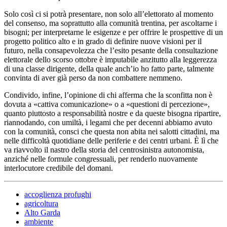
Solo così ci si potrà presentare, non solo all’elettorato al momento
del consenso, ma soprattutto alla comunità trentina, per ascoltarne i
bisogni; per interpretarne le esigenze e per offrire le prospettive di un
progetto politico alto e in grado di definire nuove visioni per il
futuro, nella consapevolezza che l’esito pesante della consultazione
elettorale dello scorso ottobre è imputabile anzitutto alla leggerezza
di una classe dirigente, della quale anch’io ho fatto parte, talmente
convinta di aver già perso da non combattere nemmeno.
Condivido, infine, l’opinione di chi afferma che la sconfitta non è
dovuta a «cattiva comunicazione» o a «questioni di percezione»,
quanto piuttosto a responsabilità nostre e da queste bisogna ripartire,
riannodando, con umiltà, i legami che per decenni abbiamo avuto
con la comunità, consci che questa non abita nei salotti cittadini, ma
nelle difficoltà quotidiane delle periferie e dei centri urbani. È lì che
va riavvolto il nastro della storia del centrosinistra autonomista,
anziché nelle formule congressuali, per renderlo nuovamente
interlocutore credibile del domani.
accoglienza profughi
agricoltura
Alto Garda
ambiente