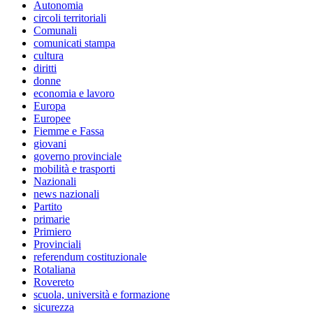
Autonomia
circoli territoriali
Comunali
comunicati stampa
cultura
diritti
donne
economia e lavoro
Europa
Europee
Fiemme e Fassa
giovani
governo provinciale
mobilità e trasporti
Nazionali
news nazionali
Partito
primarie
Primiero
Provinciali
referendum costituzionale
Rotaliana
Rovereto
scuola, università e formazione
sicurezza