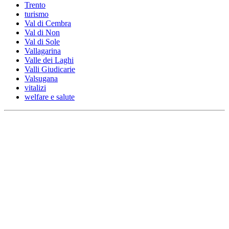
Trento
turismo
Val di Cembra
Val di Non
Val di Sole
Vallagarina
Valle dei Laghi
Valli Giudicarie
Valsugana
vitalizi
welfare e salute