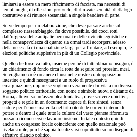
limitarsi a essere un mero rifacimento di facciata, ma necessiti di
tempi lunghi, di riflessioni profonde, di ritrovate serenità, di dialogo
costruttivo e di rinunce sostanziali a singole bandiere di parte.
Serve tempo per un’elaborazione, che deve passare anche sul
complesso riassemblaggio, fin dove possibile, dei cocci rotti
dall’urgenza delle antipatie personali e delle rivincite egoistiche e
nella consapevolezza di quanto sia ormai tardi accorgersi adesso
della necessità di una coalizione larga per affrontare, ad esempio, le
elezioni politiche suppletive in più di un Collegio provinciale.
Quello che forse va fatto, insieme perché di tutti abbiamo bisogno, è
un chiarimento di fondo circa la rotta da seguire nei prossimi mesi.
Se vogliamo cioè rimanere chiusi nelle nostre contrapposizioni
intestine e quindi rassegnarci a un ruolo di progressiva
emarginazione, oppure se vogliamo veramente dar vita a un diverso
soggetto politico territoriale, con nome e simbolo nuovi e distante da
Roma, attraverso un’assemblea fondativa, dove scrivere obiettivi,
progetti e regole in un documento capace di fare sintesi, senza
cadere per l’ennesima volta nel trito rito delle correnti interne di
potere e dentro il quale tutte le culture del vasto pianeta riformista
possano riconoscersi e lavorare insieme. In tale contesto quindi
anche un congresso locale coincidente con quello nazionale può
rivelarsi utile, purché sappia focalizzarsi soprattutto su un disegno di
effettivo rilancio politico.