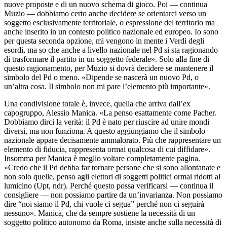
nuove proposte e di un nuovo schema di gioco. Poi — continua
Muzio — dobbiamo certo anche decidere se orientarci verso un
soggetto esclusivamente territoriale, o espressione del territorio ma
anche inserito in un contesto politico nazionale ed europeo. Io sono
per questa seconda opzione, mi vengono in mente i Verdi degli
esordi, ma so che anche a livello nazionale nel Pd si sta ragionando
di trasformare il partito in un soggetto federale». Solo alla fine di
questo ragionamento, per Muzio si dovrà decidere se mantenere il
simbolo del Pd o meno. «Dipende se nascerà un nuovo Pd, o
un’altra cosa. Il simbolo non mi pare l’elemento più importante».
Una condivisione totale è, invece, quella che arriva dall’ex
capogruppo, Alessio Manica. «La penso esattamente come Pacher.
Dobbiamo dirci la verità: il Pd è nato per riuscire ad unire mondi
diversi, ma non funziona. A questo aggiungiamo che il simbolo
nazionale appare decisamente ammalorato. Più che rappresentare un
elemento di fiducia, rappresenta ormai qualcosa di cui diffidare».
Insomma per Manica è meglio voltare completamente pagina.
«Credo che il Pd debba far tornare persone che si sono allontanate e
non solo quelle, penso agli elettori di soggetti politici ormai ridotti al
lumicino (Upt, ndr). Perché questo possa verificarsi — continua il
consigliere — non possiamo partire da un’invarianza. Non possiamo
dire “noi siamo il Pd, chi vuole ci segua” perché non ci seguirà
nessuno». Manica, che da sempre sostiene la necessità di un
soggetto politico autonomo da Roma, insiste anche sulla necessità di