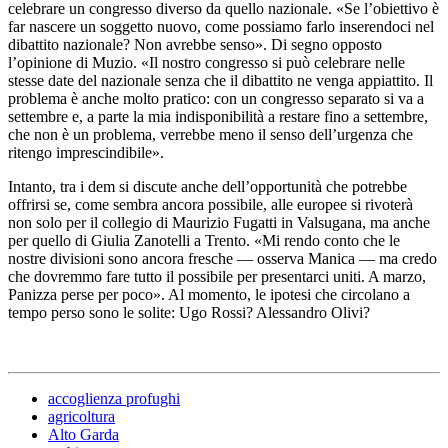
celebrare un congresso diverso da quello nazionale. «Se l’obiettivo è
far nascere un soggetto nuovo, come possiamo farlo inserendoci nel
dibattito nazionale? Non avrebbe senso». Di segno opposto
l’opinione di Muzio. «Il nostro congresso si può celebrare nelle
stesse date del nazionale senza che il dibattito ne venga appiattito. Il
problema è anche molto pratico: con un congresso separato si va a
settembre e, a parte la mia indisponibilità a restare fino a settembre,
che non è un problema, verrebbe meno il senso dell’urgenza che
ritengo imprescindibile».
Intanto, tra i dem si discute anche dell’opportunità che potrebbe
offrirsi se, come sembra ancora possibile, alle europee si rivoterà
non solo per il collegio di Maurizio Fugatti in Valsugana, ma anche
per quello di Giulia Zanotelli a Trento. «Mi rendo conto che le
nostre divisioni sono ancora fresche — osserva Manica — ma credo
che dovremmo fare tutto il possibile per presentarci uniti. A marzo,
Panizza perse per poco». Al momento, le ipotesi che circolano a
tempo perso sono le solite: Ugo Rossi? Alessandro Olivi?
accoglienza profughi
agricoltura
Alto Garda