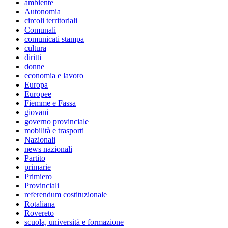
ambiente
Autonomia
circoli territoriali
Comunali
comunicati stampa
cultura
diritti
donne
economia e lavoro
Europa
Europee
Fiemme e Fassa
giovani
governo provinciale
mobilità e trasporti
Nazionali
news nazionali
Partito
primarie
Primiero
Provinciali
referendum costituzionale
Rotaliana
Rovereto
scuola, università e formazione