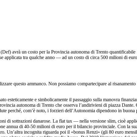
f) avrà un costo per la Provincia autonoma di Trento quantificabile in
rse applicata tra qualche anno — ad un costo di circa 500 milioni di euro
rilizzare questo ammanco. Non possiamo compartecipare al risanamento d
nato esteticamente e simbolicamente il passaggio sulla manovra finanziar
Provincia autonoma di Trento che osserva l’andirivieni di piazza Dante. Q
adute perché, com’è noto, i forzieri dell’Autonomia dipendono in buona pa
oni di sottrazioni danarose. La flat tax — nella versione slim, cioè applica
e annua di 40-50 milioni di euro per il bilancio provinciale. Con la sua e
 euro. Un’altra incognita riguarda poi il «bonus Renzi» (gli 80 euro mensi