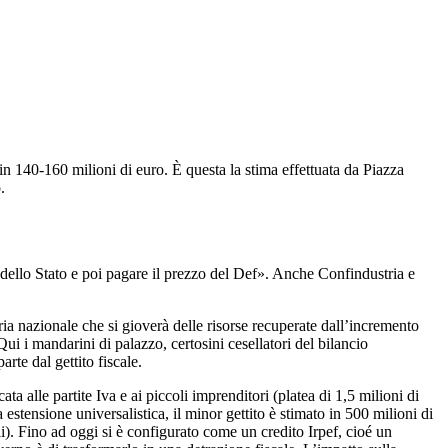
 140-160 milioni di euro. È questa la stima effettuata da Piazza
.
ello Stato e poi pagare il prezzo del Def». Anche Confindustria e
ia nazionale che si gioverà delle risorse recuperate dall’incremento
ui i mandarini di palazzo, certosini cesellatori del bilancio
rte dal gettito fiscale.
ta alle partite Iva e ai piccoli imprenditori (platea di 1,5 milioni di
stensione universalistica, il minor gettito è stimato in 500 milioni di
li). Fino ad oggi si è configurato come un credito Irpef, cioé un