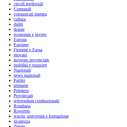
circoli territoriali
Comunali
comunicati stampa
cultura
diritti
donne
economia e lavoro
Europa
Europee
Fiemme e Fassa
giovani
governo provinciale
mobilità e trasporti
Nazionali
news nazionali
Partito
primarie
Primiero
Provinciali
referendum costituzionale
Rotaliana
Rovereto
scuola, università e formazione
sicurezza
Trento