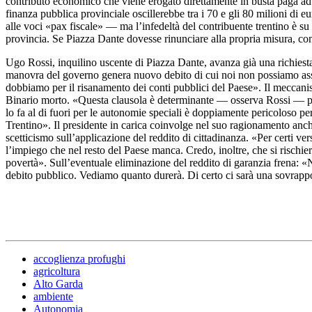
contributo economico che viene erogato direttamente in busta paga ad u
finanza pubblica provinciale oscillerebbe tra i 70 e gli 80 milioni di 
alle voci «pax fiscale» — ma l’infedeltà del contribuente trentino è su
provincia. Se Piazza Dante dovesse rinunciare alla propria misura, co
Ugo Rossi, inquilino uscente di Piazza Dante, avanza già una richiest
manovra del governo genera nuovo debito di cui noi non possiamo assum
dobbiamo per il risanamento dei conti pubblici del Paese». Il meccani
Binario morto. «Questa clausola è determinante — osserva Rossi — perc
lo fa al di fuori per le autonomie speciali è doppiamente pericoloso p
Trentino». Il presidente in carica coinvolge nel suo ragionamento an
scetticismo sull’applicazione del reddito di cittadinanza. «Per certi ve
l’impiego che nel resto del Paese manca. Credo, inoltre, che si rischier
povertà». Sull’eventuale eliminazione del reddito di garanzia frena: «N
debito pubblico. Vediamo quanto durerà. Di certo ci sarà una sovrappo
accoglienza profughi
agricoltura
Alto Garda
ambiente
Autonomia