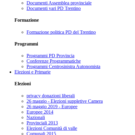
Documenti Assemblea provinciale
Documenti vari PD Trentino
Formazione
Formazione politica PD del Trentino
Programmi
Programmi PD Provincia
Conferenze Programmatiche
Programmi Centrosinistra Autonomista
Elezioni e Primarie
Elezioni
privacy donazioni liberali
26 maggio - Elezioni suppletive Camera
26 maggio 2019 - Europee
Europee 2014
Nazionali
Provinciali 2013
Elezioni Comunità di valle
Comunali 2015