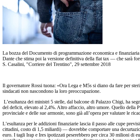
La bozza del Documento di programmazione economica e finanziaria (De
Dante che stima poi la versione definitiva della flat tax — che sarà fo
S. Casalini, "Corriere del Trentino", 29 settembre 2018
Il governatore Rossi tuona: «Ora Lega e M5s si diano da fare per ste
sindacati non nascondono la loro preoccupazione.
L’esultanza dei ministri 5 stelle, dal balcone di Palazzo Chigi, ha seg
del deficit, elevato al 2,4%. Altro affaccio, altro umore. Quello della 
provinciale e delle sue armonie, sono già all’opera per valutare le ric
L’esultanza per le addizioni finanziarie lascia il passo alle cupe previsi
cittadini, costo di 1,5 miliardi) — dovrebbe comportare una decurtazion
euro. I tagli Irap e Ires ipotizzati peserebbero per circa 30 milioni di