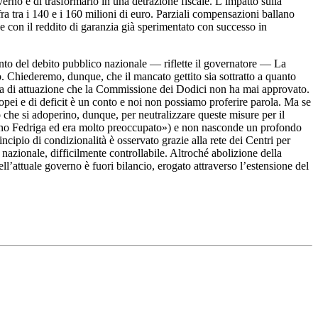
rno è di trasformarlo in una detrazione fiscale. L’impatto sulla
ra tra i 140 e i 160 milioni di euro. Parziali compensazioni ballano
e con il reddito di garanzia già sperimentato con successo in
nto del debito pubblico nazionale — riflette il governatore — La
. Chiederemo, dunque, che il mancato gettito sia sottratto a quanto
rma di attuazione che la Commissione dei Dodici non ha mai approvato.
pei e di deficit è un conto e noi non possiamo proferire parola. Ma se
 che si adoperino, dunque, per neutralizzare queste misure per il
liano Fedriga ed era molto preoccupato») e non nasconde un profondo
ncipio di condizionalità è osservato grazie alla rete dei Centri per
 nazionale, difficilmente controllabile. Altroché abolizione della
l’attuale governo è fuori bilancio, erogato attraverso l’estensione del