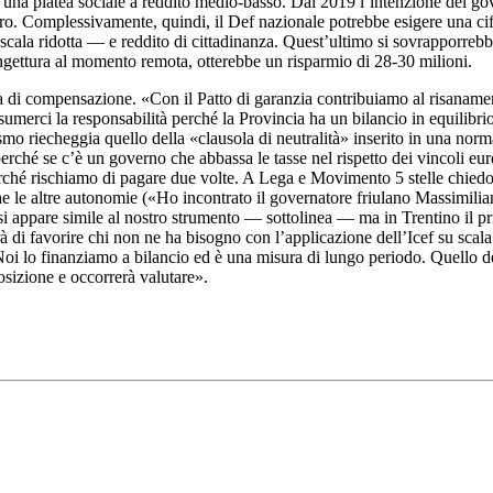
na platea sociale a reddito medio-basso. Dal 2019 l’intenzione del gove
euro. Complessivamente, quindi, il Def nazionale potrebbe esigere una cif
 scala ridotta — e reddito di cittadinanza. Quest’ultimo si sovrapporrebb
ngettura al momento remota, otterebbe un risparmio di 28-30 milioni.
a di compensazione. «Con il Patto di garanzia contribuiamo al risaname
erci la responsabilità perché la Provincia ha un bilancio in equilibrio
smo riecheggia quello della «clausola di neutralità» inserito in una no
hé se c’è un governo che abbassa le tasse nel rispetto dei vincoli euro
erché rischiamo di pagare due volte. A Lega e Movimento 5 stelle chiedo
che le altre autonomie («Ho incontrato il governatore friulano Massimi
rsi appare simile al nostro strumento — sottolinea — ma in Trentino il pri
à di favorire chi non ne ha bisogno con l’applicazione dell’Icef su scala
oi lo finanziamo a bilancio ed è una misura di lungo periodo. Quello del
sizione e occorrerà valutare».