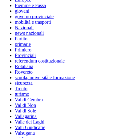
Fiemme e Fassa
giovani
governo provinciale
mobilità e trasporti
Nazionali
news nazionali
Partito
primarie
Primiero
Provinciali
referendum costituzionale
Rotaliana
Rovereto
scuola, università e formazione
sicurezza
Trento
turismo
Val di Cembra
Val di Non
Val di Sole
Vallagarina
Valle dei Laghi
Valli Giudicarie
Valsugana