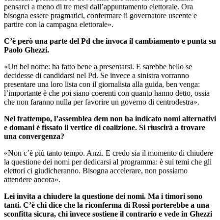
pensarci a meno di tre mesi dall’appuntamento elettorale. Ora
bisogna essere pragmatici, confermare il governatore uscente e
partire con la campagna elettorale».
C’è però una parte del Pd che invoca il cambiamento e punta su
Paolo Ghezzi.
«Un bel nome: ha fatto bene a presentarsi. E sarebbe bello se
decidesse di candidarsi nel Pd. Se invece a sinistra vorranno
presentare una loro lista con il giornalista alla guida, ben venga:
l’importante è che poi siano coerenti con quanto hanno detto, ossia
che non faranno nulla per favorire un governo di centrodestra».
Nel frattempo, l’assemblea dem non ha indicato nomi alternativi
e domani è fissato il vertice di coalizione. Si riuscirà a trovare
una convergenza?
«Non c’è più tanto tempo. Anzi. E credo sia il momento di chiudere
la questione dei nomi per dedicarsi al programma: è sui temi che gli
elettori ci giudicheranno. Bisogna accelerare, non possiamo
attendere ancora».
Lei invita a chiudere la questione dei nomi. Ma i timori sono
tanti. C’è chi dice che la riconferma di Rossi porterebbe a una
sconfitta sicura, chi invece sostiene il contrario e vede in Ghezzi