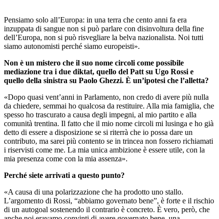
Pensiamo solo all’Europa: in una terra che cento anni fa era
inzuppata di sangue non si può parlare con disinvoltura della fine
dell’Europa, non si può risvegliare la belva nazionalista. Noi tutti
siamo autonomisti perché siamo europeisti».
Non è un mistero che il suo nome circoli come possibile
mediazione tra i due diktat, quello del Patt su Ugo Rossi e
quello della sinistra su Paolo Ghezzi. È un’ipotesi che l’alletta?
«Dopo quasi vent’anni in Parlamento, non credo di avere più nulla
da chiedere, semmai ho qualcosa da restituire. Alla mia famiglia, che
spesso ho trascurato a causa degli impegni, al mio partito e alla
comunità trentina. Il fatto che il mio nome circoli mi lusinga e ho già
detto di essere a disposizione se si riterrà che io possa dare un
contributo, ma sarei più contento se in trincea non fossero richiamati
i riservisti come me. La mia unica ambizione è essere utile, con la
mia presenza come con la mia assenza».
Perché siete arrivati a questo punto?
«A causa di una polarizzazione che ha prodotto uno stallo.
L’argomento di Rossi, “abbiamo governato bene”, è forte e il rischio
di un autogoal sostenendo il contrario è concreto. È vero, però, che
anche noi eravamo convinti di avere governato bene, una