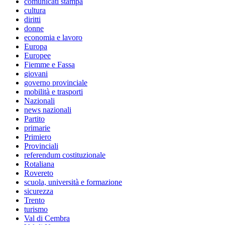
comunicati stampa
cultura
diritti
donne
economia e lavoro
Europa
Europee
Fiemme e Fassa
giovani
governo provinciale
mobilità e trasporti
Nazionali
news nazionali
Partito
primarie
Primiero
Provinciali
referendum costituzionale
Rotaliana
Rovereto
scuola, università e formazione
sicurezza
Trento
turismo
Val di Cembra