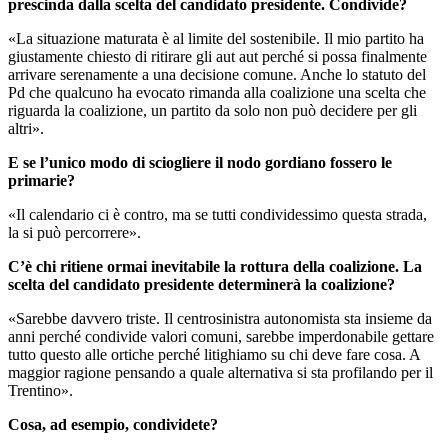
prescinda dalla scelta del candidato presidente. Condivide?
«La situazione maturata è al limite del sostenibile. Il mio partito ha
giustamente chiesto di ritirare gli aut aut perché si possa finalmente
arrivare serenamente a una decisione comune. Anche lo statuto del
Pd che qualcuno ha evocato rimanda alla coalizione una scelta che
riguarda la coalizione, un partito da solo non può decidere per gli
altri».
E se l’unico modo di sciogliere il nodo gordiano fossero le
primarie?
«Il calendario ci è contro, ma se tutti condividessimo questa strada,
la si può percorrere».
C’è chi ritiene ormai inevitabile la rottura della coalizione. La
scelta del candidato presidente determinerà la coalizione?
«Sarebbe davvero triste. Il centrosinistra autonomista sta insieme da
anni perché condivide valori comuni, sarebbe imperdonabile gettare
tutto questo alle ortiche perché litighiamo su chi deve fare cosa. A
maggior ragione pensando a quale alternativa si sta profilando per il
Trentino».
Cosa, ad esempio, condividete?