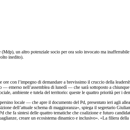
e (Mdp), un altro potenziale socio per ora solo invocato ma inafferrabile
lto inedito).
e tre ore con l’impegno di demandare a brevissimo il cruccio della leaders
 — emerso nell’assemblea di lunedì — che sarà sottoposto a chiunque s
ale, ambiente e tutela del territorio: queste le quattro priorità per i de
sino locale — che apre il documento del Pd, presentato ieri agli alleati
posizione dell’attuale schema di maggioranza», spiega il segretario Giu
el Pd che fa sintesi delle quattro tematiche che coalizione e futuro cand
isuguaglianze, creare un ecosistema dinamico e inclusivo». «La filiera d