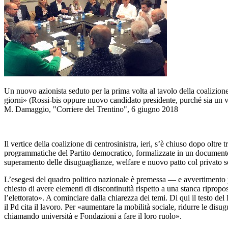
Un nuovo azionista seduto per la prima volta al tavolo della coalizion
giorni» (Rossi-bis oppure nuovo candidato presidente, purché sia un vo
M. Damaggio, "Corriere del Trentino", 6 giugno 2018
Il vertice della coalizione di centrosinistra, ieri, s’è chiuso dopo oltr
programmatiche del Partito democratico, formalizzate in un documento
superamento delle disuguaglianze, welfare e nuovo patto col privato soci
L’esegesi del quadro politico nazionale è premessa — e avvertimento per
chiesto di avere elementi di discontinuità rispetto a una stanca ripro
l’elettorato». A cominciare dalla chiarezza dei temi. Di qui il testo d
il Pd cita il lavoro. Per «aumentare la mobilità sociale, ridurre le d
chiamando università e Fondazioni a fare il loro ruolo».