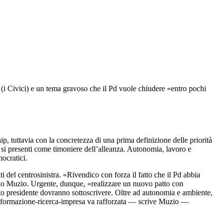
 (i Civici) e un tema gravoso che il Pd vuole chiudere «entro pochi
hip, tuttavia con la concretezza di una prima definizione delle priorità
i presenti come timoniere dell’alleanza. Autonomia, lavoro e
mocratici.
 del centrosinistra. «Rivendico con forza il fatto che il Pd abbia
liano Muzio. Urgente, dunque, «realizzare un nuovo patto con
idato presidente dovranno sottoscrivere. Oltre ad autonomia e ambiente,
ella formazione-ricerca-impresa va rafforzata — scrive Muzio —