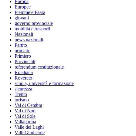
Europa
Europee
Fiemme e Fassa
giovani
governo provinciale
mobilità e trasporti
Nazionali
news nazionali
Partito
primarie
Primiero
Provinciali
referendum costituzionale
Rotaliana
Rovereto
scuola, università e formazione
sicurezza
Trento
turismo
Val di Cembra
Val di Non
Val di Sole
Vallagarina
Valle dei Laghi
Valli Giudicarie