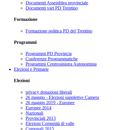
Documenti Assemblea provinciale
Documenti vari PD Trentino
Formazione
Formazione politica PD del Trentino
Programmi
Programmi PD Provincia
Conferenze Programmatiche
Programmi Centrosinistra Autonomista
Elezioni e Primarie
Elezioni
privacy donazioni liberali
26 maggio - Elezioni suppletive Camera
26 maggio 2019 - Europee
Europee 2014
Nazionali
Provinciali 2013
Elezioni Comunità di valle
Comunali 2015