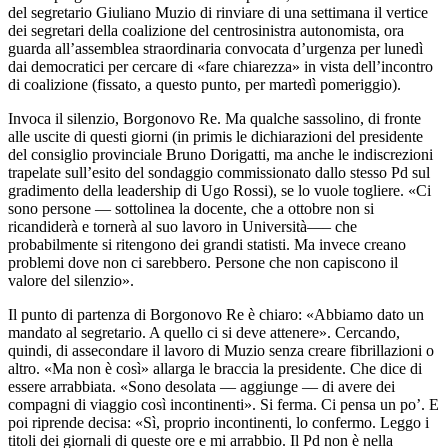
del segretario Giuliano Muzio di rinviare di una settimana il vertice
dei segretari della coalizione del centrosinistra autonomista, ora
guarda all’assemblea straordinaria convocata d’urgenza per lunedì
dai democratici per cercare di «fare chiarezza» in vista dell’incontro
di coalizione (fissato, a questo punto, per martedì pomeriggio).
Invoca il silenzio, Borgonovo Re. Ma qualche sassolino, di fronte
alle uscite di questi giorni (in primis le dichiarazioni del presidente
del consiglio provinciale Bruno Dorigatti, ma anche le indiscrezioni
trapelate sull’esito del sondaggio commissionato dallo stesso Pd sul
gradimento della leadership di Ugo Rossi), se lo vuole togliere. «Ci
sono persone — sottolinea la docente, che a ottobre non si
ricandiderà e tornerà al suo lavoro in Università—– che
probabilmente si ritengono dei grandi statisti. Ma invece creano
problemi dove non ci sarebbero. Persone che non capiscono il
valore del silenzio».
Il punto di partenza di Borgonovo Re è chiaro: «Abbiamo dato un
mandato al segretario. A quello ci si deve attenere». Cercando,
quindi, di assecondare il lavoro di Muzio senza creare fibrillazioni o
altro. «Ma non è così» allarga le braccia la presidente. Che dice di
essere arrabbiata. «Sono desolata — aggiunge — di avere dei
compagni di viaggio così incontinenti». Si ferma. Ci pensa un po’. E
poi riprende decisa: «Sì, proprio incontinenti, lo confermo. Leggo i
titoli dei giornali di queste ore e mi arrabbio. Il Pd non è nella