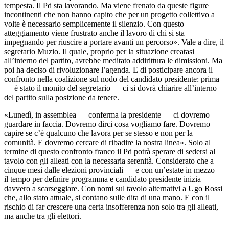
tempesta. Il Pd sta lavorando. Ma viene frenato da queste figure
incontinenti che non hanno capito che per un progetto collettivo a
volte è necessario semplicemente il silenzio. Con questo
atteggiamento viene frustrato anche il lavoro di chi si sta
impegnando per riuscire a portare avanti un percorso». Vale a dire, il
segretario Muzio. Il quale, proprio per la situazione creatasi
all’interno del partito, avrebbe meditato addirittura le dimissioni. Ma
poi ha deciso di rivoluzionare l’agenda. E di posticipare ancora il
confronto nella coalizione sul nodo del candidato presidente: prima
— è stato il monito del segretario — ci si dovrà chiarire all’interno
del partito sulla posizione da tenere.
«Lunedì, in assemblea — conferma la presidente — ci dovremo
guardare in faccia. Dovremo dirci cosa vogliamo fare. Dovremo
capire se c’è qualcuno che lavora per se stesso e non per la
comunità. E dovremo cercare di ribadire la nostra linea». Solo al
termine di questo confronto franco il Pd potrà sperare di sedersi al
tavolo con gli alleati con la necessaria serenità. Considerato che a
cinque mesi dalle elezioni provinciali — e con un’estate in mezzo —
il tempo per definire programma e candidato presidente inizia
davvero a scarseggiare. Con nomi sul tavolo alternativi a Ugo Rossi
che, allo stato attuale, si contano sulle dita di una mano. E con il
rischio di far crescere una certa insofferenza non solo tra gli alleati,
ma anche tra gli elettori.