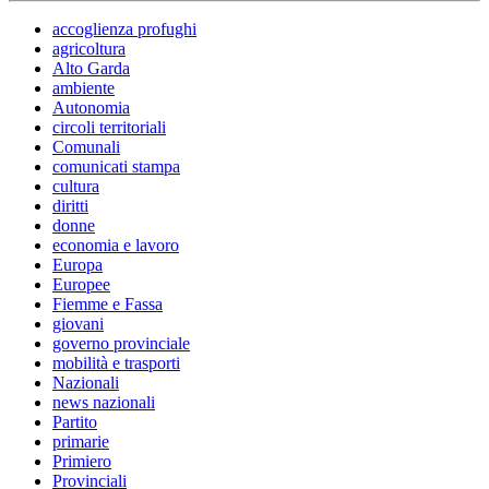
accoglienza profughi
agricoltura
Alto Garda
ambiente
Autonomia
circoli territoriali
Comunali
comunicati stampa
cultura
diritti
donne
economia e lavoro
Europa
Europee
Fiemme e Fassa
giovani
governo provinciale
mobilità e trasporti
Nazionali
news nazionali
Partito
primarie
Primiero
Provinciali