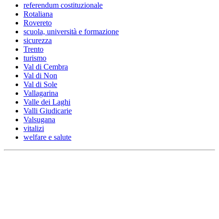
referendum costituzionale
Rotaliana
Rovereto
scuola, università e formazione
sicurezza
Trento
turismo
Val di Cembra
Val di Non
Val di Sole
Vallagarina
Valle dei Laghi
Valli Giudicarie
Valsugana
vitalizi
welfare e salute