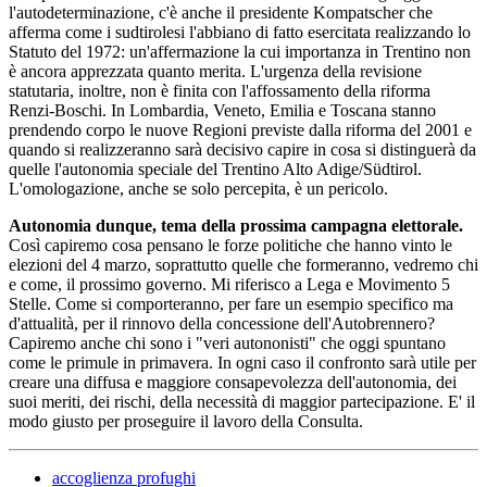
l'autodeterminazione, c'è anche il presidente Kompatscher che
afferma come i sudtirolesi l'abbiano di fatto esercitata realizzando lo
Statuto del 1972: un'affermazione la cui importanza in Trentino non
è ancora apprezzata quanto merita. L'urgenza della revisione
statutaria, inoltre, non è finita con l'affossamento della riforma
Renzi-Boschi. In Lombardia, Veneto, Emilia e Toscana stanno
prendendo corpo le nuove Regioni previste dalla riforma del 2001 e
quando si realizzeranno sarà decisivo capire in cosa si distinguerà da
quelle l'autonomia speciale del Trentino Alto Adige/Südtirol.
L'omologazione, anche se solo percepita, è un pericolo.
Autonomia dunque, tema della prossima campagna elettorale.
Così capiremo cosa pensano le forze politiche che hanno vinto le
elezioni del 4 marzo, soprattutto quelle che formeranno, vedremo chi
e come, il prossimo governo. Mi riferisco a Lega e Movimento 5
Stelle. Come si comporteranno, per fare un esempio specifico ma
d'attualità, per il rinnovo della concessione dell'Autobrennero?
Capiremo anche chi sono i "veri autononisti" che oggi spuntano
come le primule in primavera. In ogni caso il confronto sarà utile per
creare una diffusa e maggiore consapevolezza dell'autonomia, dei
suoi meriti, dei rischi, della necessità di maggior partecipazione. E' il
modo giusto per proseguire il lavoro della Consulta.
accoglienza profughi