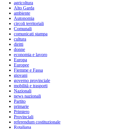
agricoltura
Alto Garda
ambiente
Autonomia
circoli territoriali
Comunali
comunicati stampa
cultura
diritti
donne
economia e lavoro
Europa
Europee
Fiemme e Fassa
giovani
governo provinciale
mobilità e trasporti
Nazionali
news nazionali
Partito
primarie
Primiero
Provinciali
referendum costituzionale
Rotaliana