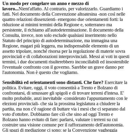
Un modo per congelare un anno e mezzo di
lavoro...
Nient'affatto. Al contrario, per valorizzarlo. Guardiamo i
fatti. Nel documento della Convenzione altoatesina -non così nelle
quattro relazioni dissenzienti- emergono due orientamenti forti: la
riduzione ai minimi termini della Regione e, sotterraneo ma
persistente, il richiamo all'autodeterminazione. Il documento della
Consulta, invece, non solo esclude qualsiasi inserimento nello
Statuto del principio di autodeterminazione, ma immagina una
Regione, magari più leggera, ma indispensabile elemento di un
assetto tripolare, nonché risorsa per la regolazione di materie sovra
provinciali e di collaborazioni interprovinciali. Messi ai voti in questi
termini, i due documenti risulterebbero inconciliabili ed insostenibile
l'eventuale confronto con il governo. Sarebbe un grave danno per
l'autonomia. Non è questo che vogliamo.
Sensibilità ed orientamenti sono distanti. Che fare?
Esercitare la
politica. Evitare, oggi, il voto consentirà a Trento e Bolzano di
confrontarsi, di smussare gli spigoli e di trovare terreni d'intesa. E'
molto probabile, anzi inevitabile -considerato l'appuntamento con le
elezioni provinciali- che sia la prossima legislatura a chiudere la
partita, ma non c'è ragione di buttare via i mesi che ci separano dal
voto d'ottobre. Dobbiamo fare ciò che sino ad oggi Trento e
Bolzano hanno evitato di fare: parlarsi, valutare i terreni su cui
costruire una visione comune per il rafforzamento dell'autonomia.
Gli spazi di mediazione ci sono: se la Convenzione vagheggia