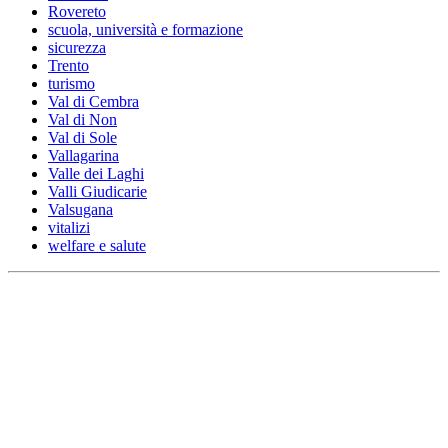
Rovereto
scuola, università e formazione
sicurezza
Trento
turismo
Val di Cembra
Val di Non
Val di Sole
Vallagarina
Valle dei Laghi
Valli Giudicarie
Valsugana
vitalizi
welfare e salute