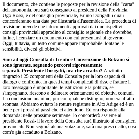
Il documento, che contiene le proposte per la revisione della "carta"
dell'autonomia, ora sarà consegnato ai presidenti della Provincia,
Ugo Rossi, e del consiglio provinciale, Bruno Dorigatti i quali
concorderanno una data per illustrarla all'assemblea. La proceduta di
revisione prevede che i documenti approvati dai due rispettivi
consigli provinciali approdino al consiglio regionale che dovrebbe,
infine, licenziare un documento con cui presentarsi al governo.
Oggi, tuttavia, un testo comune appare improbabile: lontane le
sensibilità, diversi gli obiettivi.
Sino ad oggi Consulta di Trento e Convenzione di Bolzano si
sono ignorate, seguendo percorsi rigorosamente
separati.
Presidente Dorigatti, ora che accadrà?
Anzitutto
ringrazio i 25 componenti della Consulta per la loro capacità di
dialogo e confronto. In questi tempi complicati di risse e fratture il
loro messaggio è importante: le istituzioni e la politica, se
s'impegnano, riescono a delineare orientamenti ed obiettivi comuni.
La conclusione unanime, pur con qualche distinguo, non era affatto
scontata. Abbiamo evitato le rotture registrate in Alto Adige ed è un
bene per i prossimi passi che ci attendono. Ed ora rispondo alla
domanda: nelle prossime settimane -lo concorderò assieme al
presidente Rossi- il lavoro della Consulta sarà illustrato ai consiglieri
provinciali. Non seguirà alcuna votazione, sarà una presa d'atto, così
com'è già accaduto a Bolzano.