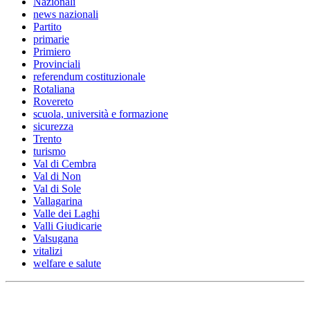
Nazionali
news nazionali
Partito
primarie
Primiero
Provinciali
referendum costituzionale
Rotaliana
Rovereto
scuola, università e formazione
sicurezza
Trento
turismo
Val di Cembra
Val di Non
Val di Sole
Vallagarina
Valle dei Laghi
Valli Giudicarie
Valsugana
vitalizi
welfare e salute