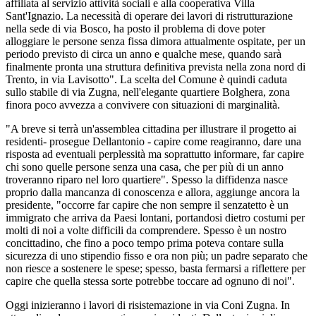
affiliata al servizio attività sociali e alla cooperativa Villa
Sant'Ignazio. La necessità di operare dei lavori di ristrutturazione
nella sede di via Bosco, ha posto il problema di dove poter
alloggiare le persone senza fissa dimora attualmente ospitate, per un
periodo previsto di circa un anno e qualche mese, quando sarà
finalmente pronta una struttura definitiva prevista nella zona nord di
Trento, in via Lavisotto". La scelta del Comune è quindi caduta
sullo stabile di via Zugna, nell'elegante quartiere Bolghera, zona
finora poco avvezza a convivere con situazioni di marginalità.
"A breve si terrà un'assemblea cittadina per illustrare il progetto ai
residenti- prosegue Dellantonio - capire come reagiranno, dare una
risposta ad eventuali perplessità ma soprattutto informare, far capire
chi sono quelle persone senza una casa, che per più di un anno
troveranno riparo nel loro quartiere". Spesso la diffidenza nasce
proprio dalla mancanza di conoscenza e allora, aggiunge ancora la
presidente, "occorre far capire che non sempre il senzatetto è un
immigrato che arriva da Paesi lontani, portandosi dietro costumi per
molti di noi a volte difficili da comprendere. Spesso è un nostro
concittadino, che fino a poco tempo prima poteva contare sulla
sicurezza di uno stipendio fisso e ora non più; un padre separato che
non riesce a sostenere le spese; spesso, basta fermarsi a riflettere per
capire che quella stessa sorte potrebbe toccare ad ognuno di noi".
Oggi inizieranno i lavori di risistemazione in via Coni Zugna. In