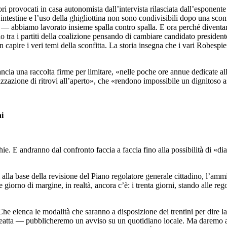
ri provocati in casa autonomista dall’intervista rilasciata dall’esponente
testine e l’uso della ghigliottina non sono condivisibili dopo una sconfi
— abbiamo lavorato insieme spalla contro spalla. E ora perché diventare a
 tra i partiti della coalizione pensando di cambiare candidato president
pire i veri temi della sconfitta. La storia insegna che i vari Robespierr
lancia una raccolta firme per limitare, «nelle poche ore annue dedicate al
izzazione di ritrovi all’aperto», che «rendono impossibile un dignitoso a
ni
. E andranno dal confronto faccia a faccia fino alla possibilità di «dial
alla base della revisione del Piano regolatore generale cittadino, l’amm
iorno di margine, in realtà, ancora c’è: i trenta giorni, stando alle reg
 elenca le modalità che saranno a disposizione dei trentini per dire la
reatta — pubblicheremo un avviso su un quotidiano locale. Ma daremo a