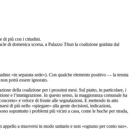
di più con i cittadini.
ebacle di domenica scorsa, a Palazzo Thun la coalizione guidata dal
 cittadino «in separata sede»). Con qualche elemento positivo — la tenuta
 non potrà essere ignorato.
zione della coalizione per i prossimi mesi. Sul piatto, in particolare, i
pazione e l’immigrazione. In questo senso, la maggioranza comunale ha
concreto» e veloce di fronte alle segnalazioni. E mettendo in atto
arsi di più nello «spiegare» alla gente decisioni, indicazioni,
 sono soprattutto i problemi più vicini a casa, come le buche per strada,
n un appello a muoversi in modo unitario e non «ognuno per conto suo».