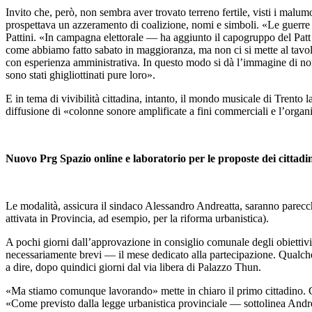
Invito che, però, non sembra aver trovato terreno fertile, visti i malumo
prospettava un azzeramento di coalizione, nomi e simboli. «Le guerre in
Pattini. «In campagna elettorale — ha aggiunto il capogruppo del Patt 
come abbiamo fatto sabato in maggioranza, ma non ci si mette al tavolo
con esperienza amministrativa. In questo modo si dà l’immagine di non ca
sono stati ghigliottinati pure loro».
E in tema di vivibilità cittadina, intanto, il mondo musicale di Trento 
diffusione di «colonne sonore amplificate a fini commerciali e l’organ
Nuovo Prg Spazio online e laboratorio per le proposte dei cittadi
Le modalità, assicura il sindaco Alessandro Andreatta, saranno parecchie
attivata in Provincia, ad esempio, per la riforma urbanistica).
A pochi giorni dall’approvazione in consiglio comunale degli obiettivi 
necessariamente brevi — il mese dedicato alla partecipazione. Qualche g
a dire, dopo quindici giorni dal via libera di Palazzo Thun.
«Ma stiamo comunque lavorando» mette in chiaro il primo cittadino. Che
«Come previsto dalla legge urbanistica provinciale — sottolinea And