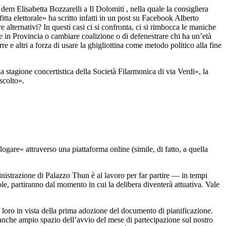
 dem Elisabetta Bozzarelli a Il Dolomiti , nella quale la consigliera
tta elettorale» ha scritto infatti in un post su Facebook Alberto
lternativi? In questi casi ci si confronta, ci si rimbocca le maniche
e in Provincia o cambiare coalizione o di defenestrare chi ha un’età
e e altri a forza di usare la ghigliottina come metodo politico alla fine
la stagione concertistica della Società Filarmonica di via Verdi», la
scolto».
ogare» attraverso una piattaforma online (simile, di fatto, a quella
inistrazione di Palazzo Thun è al lavoro per far partire — in tempi
ole, partiranno dal momento in cui la delibera diventerà attuativa. Vale
 loro in vista della prima adozione del documento di pianificazione.
nche ampio spazio dell’avvio del mese di partecipazione sul nostro