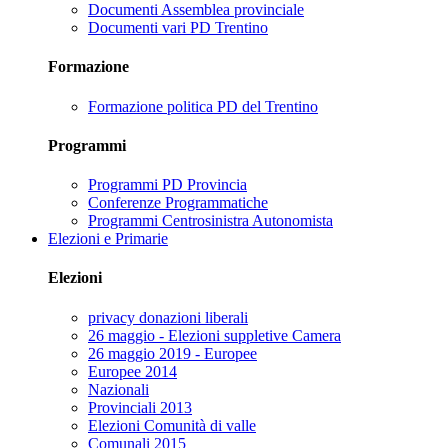
Documenti Assemblea provinciale
Documenti vari PD Trentino
Formazione
Formazione politica PD del Trentino
Programmi
Programmi PD Provincia
Conferenze Programmatiche
Programmi Centrosinistra Autonomista
Elezioni e Primarie
Elezioni
privacy donazioni liberali
26 maggio - Elezioni suppletive Camera
26 maggio 2019 - Europee
Europee 2014
Nazionali
Provinciali 2013
Elezioni Comunità di valle
Comunali 2015