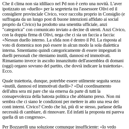
Che il clima non sia idilliaco nel Pd non è certo una novità. L'aver
ipotizzato un «duello» per la segreteria tra l'assessore Olivi ed il
consigliere provinciale Civico, voce raccolta proprio in Consiglio (e
suffragata da un lungo post di buone intenzioni affidato ai social
proprio da Civico) ha prodotto una smentita ufficiale, anzi
"categorica" con comunicato inviato a decine di utenti. Anzi Civico,
con la doppia firma di Olivi, nega che ci sia un faccia a faccia:
«Nessun duello interno. La sfida non é dentro il Pd. La risposta al
voto di domenica non può essere in alcun modo la sola dialettica
interna. Smentiamo quindi categoricamente di essere impegnati in
duelli personali che riteniamo inutili, dannosi ed immotivati.
Rimaniamo invece in ascolto innanzitutto dell'assemblea di domani
(oggi) organo sovrano del partito, che dovrà indicare la traiettoria».
Ecco.
Quale traiettoria, dunque, potrebbe essere utilmente seguita senza
«inutili, dannosi ed immotivati duelli»? «Dal coordinamento
dell'altra sera mi pare che sia emersa da parte di tutti la
consapevolezza della batosta politica che abbiamo preso. Non mi
sembra che ci siano le condizioni per mettere in atto una resa dei
conti interni. Civico? Credo che lui, più di se stesso, parlasse della
necessità di cambiare, di rinnovare. Ed infatti la proposta mi pareva
quella di un congresso».
Per Bozzarelli una soluzione comunque insufficiente: «Io vedo