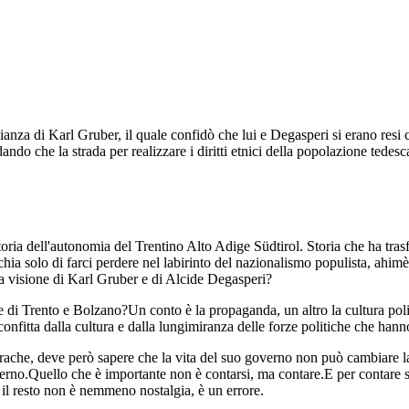
anza di Karl Gruber, il quale confidò che lui e Degasperi si erano resi
ando che la strada per realizzare i diritti etnici della popolazione tede
storia dell'autonomia del Trentino Alto Adige Südtirol. Storia che ha t
chia solo di farci perdere nel labirinto del nazionalismo populista, ah
 la visione di Karl Gruber e di Alcide Degasperi?
le di Trento e Bolzano?Un conto è la propaganda, un altro la cultura poli
nfitta dalla cultura e dalla lungimiranza delle forze politiche che hann
ache, deve però sapere che la vita del suo governo non può cambiare la s
erno.Quello che è importante non è contarsi, ma contare.E per contare ser
il resto non è nemmeno nostalgia, è un errore.