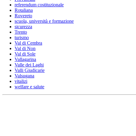
referendum costituzionale
Rotaliana
Rovereto
scuola, università e formazione
sicurezza
Trento
turismo
Val di Cembra
Val di Non
Val di Sole
Vallagarina
Valle dei Laghi
Valli Giudicarie
Valsugana
vitalizi
welfare e salute