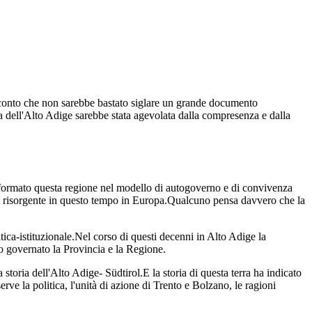
 conto che non sarebbe bastato siglare un grande documento
sca dell'Alto Adige sarebbe stata agevolata dalla compresenza e dalla
rasformato questa regione nel modello di autogoverno e di convivenza
imè risorgente in questo tempo in Europa.Qualcuno pensa davvero che la
tica-istituzionale.Nel corso di questi decenni in Alto Adige la
o governato la Provincia e la Regione.
toria dell'Alto Adige- Südtirol.E la storia di questa terra ha indicato
ve la politica, l'unità di azione di Trento e Bolzano, le ragioni