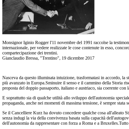
Monsignor Iginio Rogger l'11 novembre del 1991 raccolse la testimoni
internazionale, per vedere realizzate le cose contenute in esso, concord
compartecipazione dei trentini.
Gianclaudio Bressa, "Trentino", 19 dicembre 2017
Nasceva da questo illuminata intuizione, trasformatasi in accordo, la 
più avanzato in Europa.Sminuire il senso e il cammino della Storia ris
proposta del doppio passaporto, italiano e austriaco, sia coerente con
E soprattutto sia di qualche utilità allo sviluppo dell'autonomia specia
propaganda, anche nei momenti di massima tensione, è sempre stata sco
Se il Cancelliere Kurz ha dovuto concedere qualche cosa all'alleato Str
senza indugi la via della convivenza basata sulla capacità dell'autogov
dell'autonomia da rappresentare con forza a Roma e a Bruxelles.Tutto 