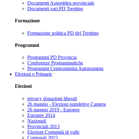
Documenti Assemblea provinciale
Documenti vari PD Trentino
Formazione
Formazione politica PD del Trentino
Programmi
Programmi PD Provincia
Conferenze Programmatiche
Programmi Centrosinistra Autonomista
Elezioni e Primarie
Elezioni
privacy donazioni liberali
26 maggio - Elezioni suppletive Camera
26 maggio 2019 - Europee
Europee 2014
Nazionali
Provinciali 2013
Elezioni Comunità di valle
Comunali 2015