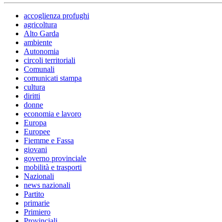
accoglienza profughi
agricoltura
Alto Garda
ambiente
Autonomia
circoli territoriali
Comunali
comunicati stampa
cultura
diritti
donne
economia e lavoro
Europa
Europee
Fiemme e Fassa
giovani
governo provinciale
mobilità e trasporti
Nazionali
news nazionali
Partito
primarie
Primiero
Provinciali