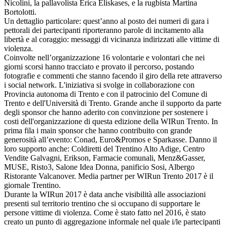
Nicolini, la pallavolista Erica Eliskases, e la rugbista Martina
Bortolotti.
Un dettaglio particolare: quest’anno al posto dei numeri di gara i
pettorali dei partecipanti riporteranno parole di incitamento alla
libertà e al coraggio: messaggi di vicinanza indirizzati alle vittime di
violenza.
Coinvolte nell’organizzazione 16 volontarie e volontari che nei
giorni scorsi hanno tracciato e provato il percorso, postando
fotografie e commenti che stanno facendo il giro della rete attraverso
i social network. L'iniziativa si svolge in collaborazione con
Provincia autonoma di Trento e con il patrocinio del Comune di
Trento e dell'Università di Trento. Grande anche il supporto da parte
degli sponsor che hanno aderito con convinzione per sostenere i
costi dell'organizzazione di questa edizione della WIRun Trento. In
prima fila i main sponsor che hanno contribuito con grande
generosità all’evento: Conad, Euro&Promos e Sparkasse. Danno il
loro supporto anche: Coldiretti del Trentino Alto Adige, Centro
Vendite Galvagni, Erikson, Farmacie comunali, Menz&Gasser,
MUSE, Risto3, Salone Idea Donna, panificio Sosi, Albergo
Ristorante Valcanover. Media partner per WIRun Trento 2017 è il
giornale Trentino.
Durante la WIRun 2017 è data anche visibilità alle associazioni
presenti sul territorio trentino che si occupano di supportare le
persone vittime di violenza. Come è stato fatto nel 2016, è stato
creato un punto di aggregazione informale nel quale i/le partecipanti