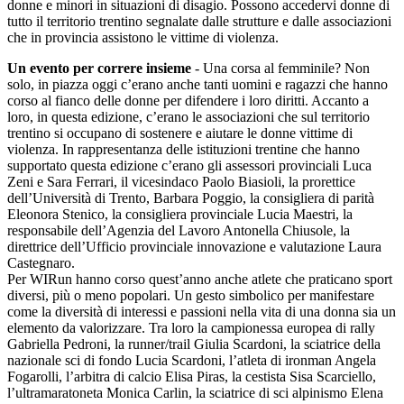
donne e minori in situazioni di disagio. Possono accedervi donne di
tutto il territorio trentino segnalate dalle strutture e dalle associazioni
che in provincia assistono le vittime di violenza.
Un evento per correre insieme
- Una corsa al femminile? Non
solo, in piazza oggi c’erano anche tanti uomini e ragazzi che hanno
corso al fianco delle donne per difendere i loro diritti. Accanto a
loro, in questa edizione, c’erano le associazioni che sul territorio
trentino si occupano di sostenere e aiutare le donne vittime di
violenza. In rappresentanza delle istituzioni trentine che hanno
supportato questa edizione c’erano gli assessori provinciali Luca
Zeni e Sara Ferrari, il vicesindaco Paolo Biasioli, la prorettice
dell’Università di Trento, Barbara Poggio, la consigliera di parità
Eleonora Stenico, la consigliera provinciale Lucia Maestri, la
responsabile dell’Agenzia del Lavoro Antonella Chiusole, la
direttrice dell’Ufficio provinciale innovazione e valutazione Laura
Castegnaro.
Per WIRun hanno corso quest’anno anche atlete che praticano sport
diversi, più o meno popolari. Un gesto simbolico per manifestare
come la diversità di interessi e passioni nella vita di una donna sia un
elemento da valorizzare. Tra loro la campionessa europea di rally
Gabriella Pedroni, la runner/trail Giulia Scardoni, la sciatrice della
nazionale sci di fondo Lucia Scardoni, l’atleta di ironman Angela
Fogarolli, l’arbitra di calcio Elisa Piras, la cestista Sisa Scarciello,
l’ultramaratoneta Monica Carlin, la sciatrice di sci alpinismo Elena