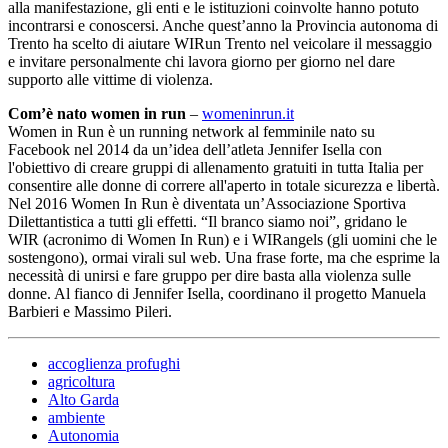
alla manifestazione, gli enti e le istituzioni coinvolte hanno potuto
incontrarsi e conoscersi. Anche quest’anno la Provincia autonoma di
Trento ha scelto di aiutare WIRun Trento nel veicolare il messaggio
e invitare personalmente chi lavora giorno per giorno nel dare
supporto alle vittime di violenza.
Com’è nato women in run
–
womeninrun.it
Women in Run è un running network al femminile nato su
Facebook nel 2014 da un’idea dell’atleta Jennifer Isella con
l'obiettivo di creare gruppi di allenamento gratuiti in tutta Italia per
consentire alle donne di correre all'aperto in totale sicurezza e libertà.
Nel 2016 Women In Run è diventata un’Associazione Sportiva
Dilettantistica a tutti gli effetti. “Il branco siamo noi”, gridano le
WIR (acronimo di Women In Run) e i WIRangels (gli uomini che le
sostengono), ormai virali sul web. Una frase forte, ma che esprime la
necessità di unirsi e fare gruppo per dire basta alla violenza sulle
donne. Al fianco di Jennifer Isella, coordinano il progetto Manuela
Barbieri e Massimo Pileri.
accoglienza profughi
agricoltura
Alto Garda
ambiente
Autonomia