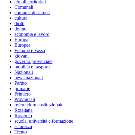
circoli territoriali
Comunali
comunicati stampa
cultura
diritti
donne
economia e lavoro
Europa
Europee
Fiemme e Fassa
giovani
governo provinciale
mobilità e trasporti
Nazionali
news nazionali
Partito
primarie
Primiero
Provinciali
referendum costituzionale
Rotaliana
Rovereto
scuola, università e formazione
sicurezza
Trento