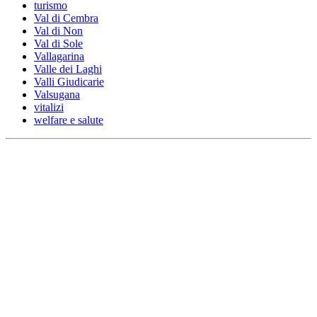
turismo
Val di Cembra
Val di Non
Val di Sole
Vallagarina
Valle dei Laghi
Valli Giudicarie
Valsugana
vitalizi
welfare e salute