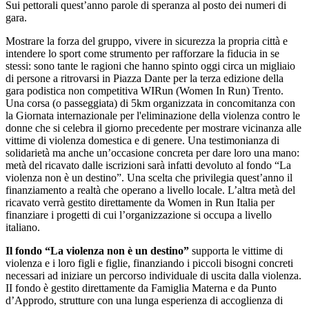
Sui pettorali quest’anno parole di speranza al posto dei numeri di
gara.
Mostrare la forza del gruppo, vivere in sicurezza la propria città e
intendere lo sport come strumento per rafforzare la fiducia in se
stessi: sono tante le ragioni che hanno spinto oggi circa un migliaio
di persone a ritrovarsi in Piazza Dante per la terza edizione della
gara podistica non competitiva WIRun (Women In Run) Trento.
Una corsa (o passeggiata) di 5km organizzata in concomitanza con
la Giornata internazionale per l'eliminazione della violenza contro le
donne che si celebra il giorno precedente per mostrare vicinanza alle
vittime di violenza domestica e di genere. Una testimonianza di
solidarietà ma anche un’occasione concreta per dare loro una mano:
metà del ricavato dalle iscrizioni sarà infatti devoluto al fondo “La
violenza non è un destino”. Una scelta che privilegia quest’anno il
finanziamento a realtà che operano a livello locale. L’altra metà del
ricavato verrà gestito direttamente da Women in Run Italia per
finanziare i progetti di cui l’organizzazione si occupa a livello
italiano.
Il fondo “La violenza non è un destino”
supporta le vittime di
violenza e i loro figli e figlie, finanziando i piccoli bisogni concreti
necessari ad iniziare un percorso individuale di uscita dalla violenza.
II fondo è gestito direttamente da Famiglia Materna e da Punto
d’Approdo, strutture con una lunga esperienza di accoglienza di