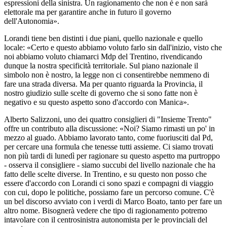
espressioni della sinistra. Un ragionamento che non è e non sarà
elettorale ma per garantire anche in futuro il governo
dell'Autonomia».
Lorandi tiene ben distinti i due piani, quello nazionale e quello
locale: «Certo e questo abbiamo voluto farlo sin dall'inizio, visto che
noi abbiamo voluto chiamarci Mdp del Trentino, rivendicando
dunque la nostra specificità territoriale. Sul piano nazionale il
simbolo non è nostro, la legge non ci consentirebbe nemmeno di
fare una strada diversa. Ma per quanto riguarda la Provincia, il
nostro giudizio sulle scelte di governo che si sono fatte non è
negativo e su questo aspetto sono d'accordo con Manica».
Alberto Salizzoni, uno dei quattro consiglieri di "Insieme Trento"
offre un contributo alla discussione: «Noi? Siamo rimasti un po' in
mezzo al guado. Abbiamo lavorato tanto, come fuoriusciti dal Pd,
per cercare una formula che tenesse tutti assieme. Ci siamo trovati
non più tardi di lunedì per ragionare su questo aspetto ma purtroppo
- osserva il consigliere - siamo succubi del livello nazionale che ha
fatto delle scelte diverse. In Trentino, e su questo non posso che
essere d'accordo con Lorandi ci sono spazi e compagni di viaggio
con cui, dopo le politiche, possiamo fare un percorso comune. C'è
un bel discorso avviato con i verdi di Marco Boato, tanto per fare un
altro nome. Bisognerà vedere che tipo di ragionamento potremo
intavolare con il centrosinistra autonomista per le provinciali del