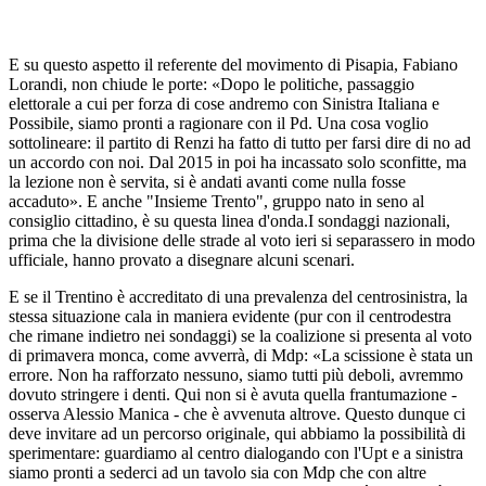
E su questo aspetto il referente del movimento di Pisapia, Fabiano
Lorandi, non chiude le porte: «Dopo le politiche, passaggio
elettorale a cui per forza di cose andremo con Sinistra Italiana e
Possibile, siamo pronti a ragionare con il Pd. Una cosa voglio
sottolineare: il partito di Renzi ha fatto di tutto per farsi dire di no ad
un accordo con noi. Dal 2015 in poi ha incassato solo sconfitte, ma
la lezione non è servita, si è andati avanti come nulla fosse
accaduto». E anche "Insieme Trento", gruppo nato in seno al
consiglio cittadino, è su questa linea d'onda.I sondaggi nazionali,
prima che la divisione delle strade al voto ieri si separassero in modo
ufficiale, hanno provato a disegnare alcuni scenari.
E se il Trentino è accreditato di una prevalenza del centrosinistra, la
stessa situazione cala in maniera evidente (pur con il centrodestra
che rimane indietro nei sondaggi) se la coalizione si presenta al voto
di primavera monca, come avverrà, di Mdp: «La scissione è stata un
errore. Non ha rafforzato nessuno, siamo tutti più deboli, avremmo
dovuto stringere i denti. Qui non si è avuta quella frantumazione -
osserva Alessio Manica - che è avvenuta altrove. Questo dunque ci
deve invitare ad un percorso originale, qui abbiamo la possibilità di
sperimentare: guardiamo al centro dialogando con l'Upt e a sinistra
siamo pronti a sederci ad un tavolo sia con Mdp che con altre