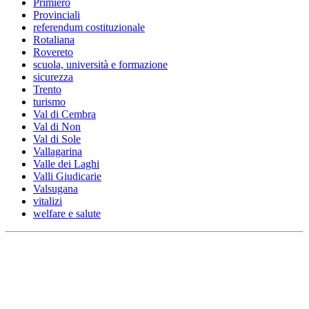
Primiero
Provinciali
referendum costituzionale
Rotaliana
Rovereto
scuola, università e formazione
sicurezza
Trento
turismo
Val di Cembra
Val di Non
Val di Sole
Vallagarina
Valle dei Laghi
Valli Giudicarie
Valsugana
vitalizi
welfare e salute