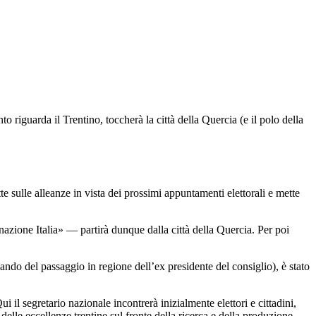
riguarda il Trentino, toccherà la città della Quercia (e il polo della
e sulle alleanze in vista dei prossimi appuntamenti elettorali e mette
azione Italia» — partirà dunque dalla città della Quercia. Per poi
ndo del passaggio in regione dell’ex presidente del consiglio), è stato
 il segretario nazionale incontrerà inizialmente elettori e cittadini,
delle eccellenze trentine sul fronte della ricerca e della produzione