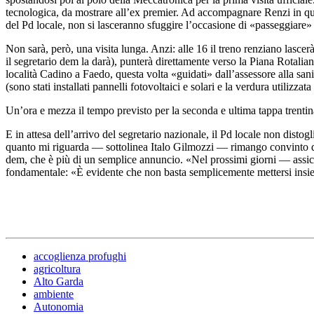
tecnologica, da mostrare all’ex premier. Ad accompagnare Renzi in quest
del Pd locale, non si lasceranno sfuggire l’occasione di «passeggiare» 
Non sarà, però, una visita lunga. Anzi: alle 16 il treno renziano lasce
il segretario dem la darà), punterà direttamente verso la Piana Rotalia
località Cadino a Faedo, questa volta «guidati» dall’assessore alla sani
(sono stati installati pannelli fotovoltaici e solari e la verdura utilizza
Un’ora e mezza il tempo previsto per la seconda e ultima tappa trentin
E in attesa dell’arrivo del segretario nazionale, il Pd locale non dist
quanto mi riguarda — sottolinea Italo Gilmozzi — rimango convinto del
dem, che è più di un semplice annuncio. «Nel prossimi giorni — assic
fondamentale: «È evidente che non basta semplicemente mettersi insi
accoglienza profughi
agricoltura
Alto Garda
ambiente
Autonomia