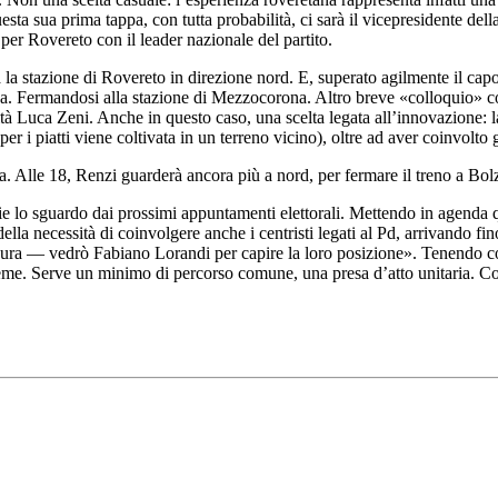
a sua prima tappa, con tutta probabilità, ci sarà il vicepresidente della
per Rovereto con il leader nazionale del partito.
rà la stazione di Rovereto in direzione nord. E, superato agilmente il c
na. Fermandosi alla stazione di Mezzocorona. Altro breve «colloquio» con 
tà Luca Zeni. Anche in questo caso, una scelta legata all’innovazione: la s
ta per i piatti viene coltivata in un terreno vicino), oltre ad aver coinvolt
a. Alle 18, Renzi guarderà ancora più a nord, per fermare il treno a Bol
oglie lo sguardo dai prossimi appuntamenti elettorali. Mettendo in agenda 
la necessità di coinvolgere anche i centristi legati al Pd, arrivando f
ura — vedrò Fabiano Lorandi per capire la loro posizione». Tenendo cont
eme. Serve un minimo di percorso comune, una presa d’atto unitaria. C