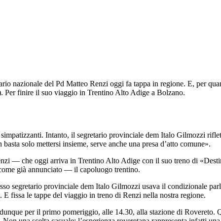
o nazionale del Pd Matteo Renzi oggi fa tappa in regione. E, per quanto 
). Per finire il suo viaggio in Trentino Alto Adige a Bolzano.
patizzanti. Intanto, il segretario provinciale dem Italo Gilmozzi riflett
basta solo mettersi insieme, serve anche una presa d’atto comune».
nzi — che oggi arriva in Trentino Alto Adige con il suo treno di «Destin
come già annunciato — il capoluogo trentino.
sso segretario provinciale dem Italo Gilmozzi usava il condizionale parla
. E fissa le tappe del viaggio in treno di Renzi nella nostra regione.
unque per il primo pomeriggio, alle 14.30, alla stazione di Rovereto. Qui
. Non una scelta casuale: l’esperienza roveretana rappresenta infatti una 