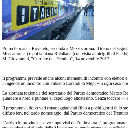
Prima fermata a Rovereto, seconda a Mezzocorona. Il treno del segretari
Meccatronica) e poi la piana Rotaliana (con visita al bicigrill di Faedo
M. Giovannini, "Corriere del Trentino", 14 novembre 2017
Il programma prevede anche alcuni momenti di incontro con elettori e sim
in agenda un incontro con Fabiano Lorandi di Mdp: «In ogni caso non 
La giornata regionale del segretario del Partito democratico Matteo Re
guardare a nord e puntare al capoluogo altoatesino. Senza toccare — 
Il programma, dopo vari rimaneggiamenti (fino a pochi giorni fa lo ste
diffuso ieri, nel tardo pomeriggio, dal Partito democratico del Trentino
L’arrivo in provincia, salvo imprevisti dell’ultima ora, è programmato d
spostandosi poi al polo della Meccatronica per la prima visita ufficiale