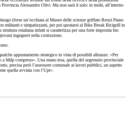
 Provincia Alessandro Olivi. Ma non sarà il solo: in molti, all’interno
apoluogo (forse un’occhiata al Museo delle scienze griffato Renzi Piano
militanti e simpatizzanti, per poi spostarsi al Bike Break Bicigrill in
truttura rotaliana infatti si caratterizza per una forte impronta bio
o giovani ingegneri nella costruzione.
zano.
qualche appuntamento strategico in vista di possibili alleanze. «Per
ino a Mdp compreso». Una mano tesa, quella del segretario provinciale
o, precisa però l’assessore comunale ai lavori pubblici, un aspetto
ome quella avviata con l’Upt».