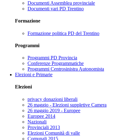
Documenti Assemblea provinciale
Documenti vari PD Trentino
Formazione
Formazione politica PD del Trentino
Programmi
Programmi PD Provincia
Conferenze Programmatiche
Programmi Centrosinistra Autonomista
Elezioni e Primarie
Elezioni
privacy donazioni liberali
26 maggio - Elezioni suppletive Camera
26 maggio 2019 - Europee
Europee 2014
Nazionali
Provinciali 2013
Elezioni Comunità di valle
Comunali 2015