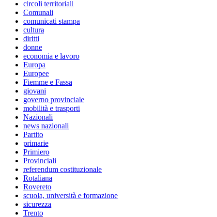
circoli territoriali
Comunali
comunicati stampa
cultura
diritti
donne
economia e lavoro
Europa
Europee
Fiemme e Fassa
giovani
governo provinciale
mobilità e trasporti
Nazionali
news nazionali
Partito
primarie
Primiero
Provinciali
referendum costituzionale
Rotaliana
Rovereto
scuola, università e formazione
sicurezza
Trento