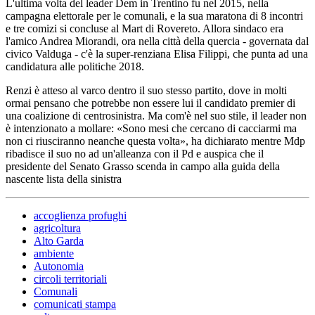
L'ultima volta del leader Dem in Trentino fu nel 2015, nella
campagna elettorale per le comunali, e la sua maratona di 8 incontri
e tre comizi si concluse al Mart di Rovereto. Allora sindaco era
l'amico Andrea Miorandi, ora nella città della quercia - governata dal
civico Valduga - c'è la super-renziana Elisa Filippi, che punta ad una
candidatura alle politiche 2018.
Renzi è atteso al varco dentro il suo stesso partito, dove in molti
ormai pensano che potrebbe non essere lui il candidato premier di
una coalizione di centrosinistra. Ma com'è nel suo stile, il leader non
è intenzionato a mollare: «Sono mesi che cercano di cacciarmi ma
non ci riusciranno neanche questa volta», ha dichiarato mentre Mdp
ribadisce il suo no ad un'alleanza con il Pd e auspica che il
presidente del Senato Grasso scenda in campo alla guida della
nascente lista della sinistra
accoglienza profughi
agricoltura
Alto Garda
ambiente
Autonomia
circoli territoriali
Comunali
comunicati stampa