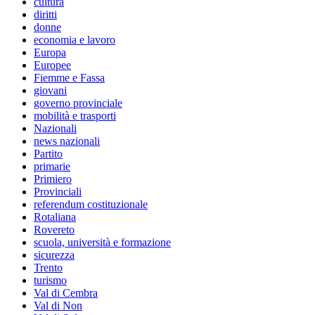
cultura
diritti
donne
economia e lavoro
Europa
Europee
Fiemme e Fassa
giovani
governo provinciale
mobilità e trasporti
Nazionali
news nazionali
Partito
primarie
Primiero
Provinciali
referendum costituzionale
Rotaliana
Rovereto
scuola, università e formazione
sicurezza
Trento
turismo
Val di Cembra
Val di Non