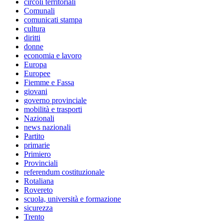
circoli territoriali
Comunali
comunicati stampa
cultura
diritti
donne
economia e lavoro
Europa
Europee
Fiemme e Fassa
giovani
governo provinciale
mobilità e trasporti
Nazionali
news nazionali
Partito
primarie
Primiero
Provinciali
referendum costituzionale
Rotaliana
Rovereto
scuola, università e formazione
sicurezza
Trento