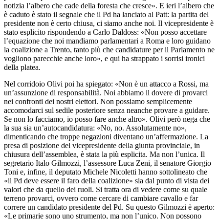
notizia l’albero che cade della foresta che cresce». E ieri l’albero che
è caduto è stato il segnale che il Pd ha lanciato al Patt: la partita del
presidente non è certo chiusa, ci siamo anche noi. Il vicepresidente è
stato esplicito rispondendo a Carlo Daldoss: «Non posso accettare
l’equazione che noi mandiamo parlamentari a Roma e loro guidano
la coalizione a Trento, tanto più che candidature per il Parlamento ne
vogliono parecchie anche loro», e qui ha strappato i sorrisi ironici
della platea.
Nel corridoio Olivi poi ha spiegato: «Non è un attacco a Rossi, ma
un’assunzione di responsabilità. Noi abbiamo il dovere di provarci
nei confronti dei nostri elettori. Non possiamo semplicemente
accomodarci sul sedile posteriore senza neanche provare a guidare.
Se non lo facciamo, io posso fare anche altro». Olivi però nega che
la sua sia un’autocandidatura: «No, no. Assolutamente no»,
dimenticando che troppe negazioni diventano un’affermazione. La
presa di posizione del vicepresidente della giunta provinciale, in
chiusura dell’assemblea, è stata la più esplicita. Ma non l’unica. Il
segretario Italo Gilmozzi, l’assessore Luca Zeni, il senatore Giorgio
Toni e, infine, il deputato Michele Nicoletti hanno sottolineato che
«il Pd deve essere il faro della coalizione» sia dal punto di vista dei
valori che da quello dei ruoli. Si tratta ora di vedere come su quale
terreno provarci, ovvero come cercare di cambiare cavallo e far
correre un candidato presidente del Pd. Su questo Gilmozzi è aperto:
«Le primarie sono uno strumento, ma non l’unico. Non possono