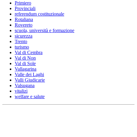
Primiero
Provinciali
referendum costituzionale
Rotaliana
Rovereto
scuola, università e formazione
sicurezza
Trento
turismo
Val di Cembra
Val di Non
Val di Sole
Vallagarina
Valle dei Laghi
Valli Giudicarie
Valsugana
vitalizi
welfare e salute