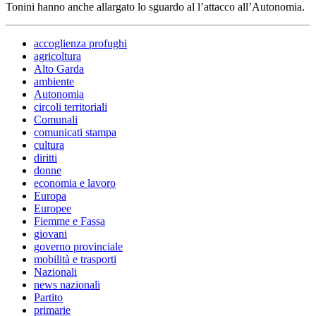
Tonini hanno anche allargato lo sguardo al l’attacco all’Autonomia.
accoglienza profughi
agricoltura
Alto Garda
ambiente
Autonomia
circoli territoriali
Comunali
comunicati stampa
cultura
diritti
donne
economia e lavoro
Europa
Europee
Fiemme e Fassa
giovani
governo provinciale
mobilità e trasporti
Nazionali
news nazionali
Partito
primarie