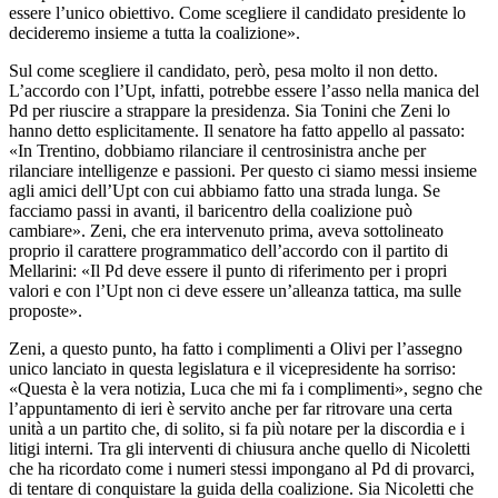
essere l’unico obiettivo. Come scegliere il candidato presidente lo
decideremo insieme a tutta la coalizione».
Sul come scegliere il candidato, però, pesa molto il non detto.
L’accordo con l’Upt, infatti, potrebbe essere l’asso nella manica del
Pd per riuscire a strappare la presidenza. Sia Tonini che Zeni lo
hanno detto esplicitamente. Il senatore ha fatto appello al passato:
«In Trentino, dobbiamo rilanciare il centrosinistra anche per
rilanciare intelligenze e passioni. Per questo ci siamo messi insieme
agli amici dell’Upt con cui abbiamo fatto una strada lunga. Se
facciamo passi in avanti, il baricentro della coalizione può
cambiare». Zeni, che era intervenuto prima, aveva sottolineato
proprio il carattere programmatico dell’accordo con il partito di
Mellarini: «Il Pd deve essere il punto di riferimento per i propri
valori e con l’Upt non ci deve essere un’alleanza tattica, ma sulle
proposte».
Zeni, a questo punto, ha fatto i complimenti a Olivi per l’assegno
unico lanciato in questa legislatura e il vicepresidente ha sorriso:
«Questa è la vera notizia, Luca che mi fa i complimenti», segno che
l’appuntamento di ieri è servito anche per far ritrovare una certa
unità a un partito che, di solito, si fa più notare per la discordia e i
litigi interni. Tra gli interventi di chiusura anche quello di Nicoletti
che ha ricordato come i numeri stessi impongano al Pd di provarci,
di tentare di conquistare la guida della coalizione. Sia Nicoletti che