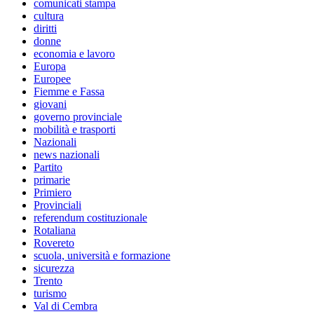
comunicati stampa
cultura
diritti
donne
economia e lavoro
Europa
Europee
Fiemme e Fassa
giovani
governo provinciale
mobilità e trasporti
Nazionali
news nazionali
Partito
primarie
Primiero
Provinciali
referendum costituzionale
Rotaliana
Rovereto
scuola, università e formazione
sicurezza
Trento
turismo
Val di Cembra