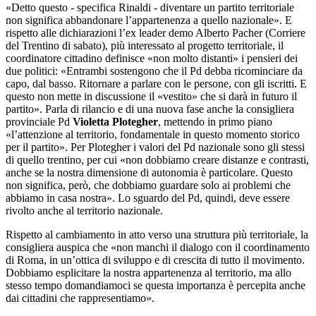
«Detto questo - specifica Rinaldi - diventare un partito territoriale
non significa abbandonare l’appartenenza a quello nazionale». E
rispetto alle dichiarazioni l’ex leader demo Alberto Pacher (Corriere
del Trentino di sabato), più interessato al progetto territoriale, il
coordinatore cittadino definisce «non molto distanti» i pensieri dei
due politici: «Entrambi sostengono che il Pd debba ricominciare da
capo, dal basso. Ritornare a parlare con le persone, con gli iscritti. E
questo non mette in discussione il «vestito» che si darà in futuro il
partito». Parla di rilancio e di una nuova fase anche la consigliera
provinciale Pd
Violetta Plotegher
, mettendo in primo piano
«l’attenzione al territorio, fondamentale in questo momento storico
per il partito». Per Plotegher i valori del Pd nazionale sono gli stessi
di quello trentino, per cui «non dobbiamo creare distanze e contrasti,
anche se la nostra dimensione di autonomia è particolare. Questo
non significa, però, che dobbiamo guardare solo ai problemi che
abbiamo in casa nostra». Lo sguardo del Pd, quindi, deve essere
rivolto anche al territorio nazionale.
Rispetto al cambiamento in atto verso una struttura più territoriale, la
consigliera auspica che «non manchi il dialogo con il coordinamento
di Roma, in un’ottica di sviluppo e di crescita di tutto il movimento.
Dobbiamo esplicitare la nostra appartenenza al territorio, ma allo
stesso tempo domandiamoci se questa importanza è percepita anche
dai cittadini che rappresentiamo».