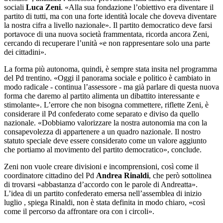
sociali
Luca Zeni
. «Alla sua fondazione l’obiettivo era diventare il
partito di tutti, ma con una forte identità locale che doveva diventare
la nostra cifra a livello nazionale». Il partito democratico deve farsi
portavoce di una nuova società frammentata, ricorda ancora Zeni,
cercando di recuperare l’unità «e non rappresentare solo una parte
dei cittadini».
La forma più autonoma, quindi, è sempre stata insita nel programma
del Pd trentino. «Oggi il panorama sociale e politico è cambiato in
modo radicale - continua l’assessore - ma già parlare di questa nuova
forma che daremo al partito alimenta un dibattito interessante e
stimolante». L’errore che non bisogna commettere, riflette Zeni, è
considerare il Pd confederato come separato e diviso da quello
nazionale. «Dobbiamo valorizzare la nostra autonomia ma con la
consapevolezza di appartenere a un quadro nazionale. Il nostro
statuto speciale deve essere considerato come un valore aggiunto
che portiamo al movimento del partito democratico», conclude.
Zeni non vuole creare divisioni e incomprensioni, così come il
coordinatore cittadino del Pd
Andrea Rinaldi
, che però sottolinea
di trovarsi «abbastanza d’accordo con le parole di Andreatta».
L’idea di un partito confederato emersa nell’assemblea di inizio
luglio , spiega Rinaldi, non è stata definita in modo chiaro, «così
come il percorso da affrontare ora con i circoli».