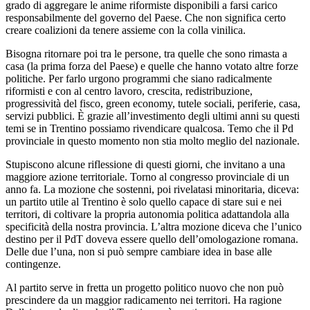
grado di aggregare le anime riformiste disponibili a farsi carico
responsabilmente del governo del Paese. Che non significa certo
creare coalizioni da tenere assieme con la colla vinilica.
Bisogna ritornare poi tra le persone, tra quelle che sono rimasta a
casa (la prima forza del Paese) e quelle che hanno votato altre forze
politiche. Per farlo urgono programmi che siano radicalmente
riformisti e con al centro lavoro, crescita, redistribuzione,
progressività del fisco, green economy, tutele sociali, periferie, casa,
servizi pubblici. È grazie all’investimento degli ultimi anni su questi
temi se in Trentino possiamo rivendicare qualcosa. Temo che il Pd
provinciale in questo momento non stia molto meglio del nazionale.
Stupiscono alcune riflessione di questi giorni, che invitano a una
maggiore azione territoriale. Torno al congresso provinciale di un
anno fa. La mozione che sostenni, poi rivelatasi minoritaria, diceva:
un partito utile al Trentino è solo quello capace di stare sui e nei
territori, di coltivare la propria autonomia politica adattandola alla
specificità della nostra provincia. L’altra mozione diceva che l’unico
destino per il PdT doveva essere quello dell’omologazione romana.
Delle due l’una, non si può sempre cambiare idea in base alle
contingenze.
Al partito serve in fretta un progetto politico nuovo che non può
prescindere da un maggior radicamento nei territori. Ha ragione