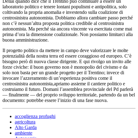
Dellai quando dice che il Trentino può continuare a essere un
laboratorio politico e tenere lontani populismi e antipolitica, solo
coltivando la propria anomalia e investendo sulla coalizione di
centrosinistra autonomista. Dobbiamo allora cambiare passo perché
non c’è nessun’altra proposta politica credibile al centrosinistra
autonomista. Ma perché sia ancora vincente va esercitata come mai
prima d’ora la dimensione coalizionale. Non possiamo limitarci alla
buona amministrazione.
Il progetto politico da mettere in campo deve valorizzare le molte
potenzialità della nostra terra ed essere coraggioso ed europeo. C’è
bisogno però di nuova classe dirigente. E qui rivolgo un invito alle
forze civiche: il buon governo non è monopolio del civismo e da
solo non basta per un grande progetto per il Trentino; invece di
invocare l’azzeramento di un’esperienza positiva come il
centrosinistra autonomista,apriamo assieme il cantiere politico e
costruiamo il futuro. Domani l’assemblea provinciale del Pd parlerà
— finalmente — del proprio sviluppo territoriale, partendo da un bel
documento: potrebbe essere l’inizio di una fase nuova.
accoglienza profughi
agricoltura
Alto Garda
ambiente