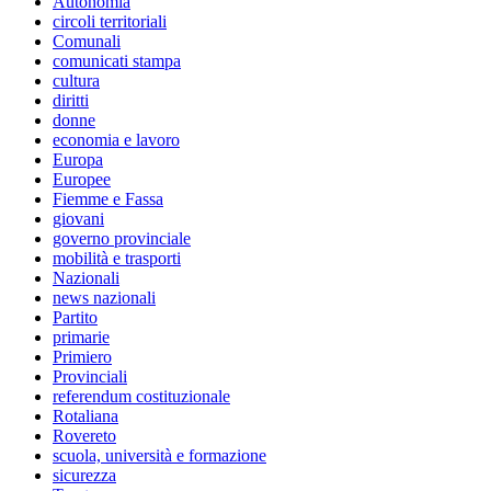
Autonomia
circoli territoriali
Comunali
comunicati stampa
cultura
diritti
donne
economia e lavoro
Europa
Europee
Fiemme e Fassa
giovani
governo provinciale
mobilità e trasporti
Nazionali
news nazionali
Partito
primarie
Primiero
Provinciali
referendum costituzionale
Rotaliana
Rovereto
scuola, università e formazione
sicurezza