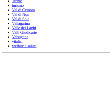
Trento
turismo
Val di Cembra
Val di Non
Val di Sole
Vallagarina
Valle dei Laghi
Valli Giudicarie
Valsugana
vitalizi
welfare e salute