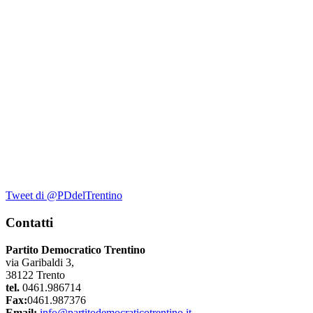
Tweet di @PDdelTrentino
Contatti
Partito Democratico Trentino
via Garibaldi 3,
38122 Trento
tel.
0461.986714
Fax:
0461.987376
Email:
info@partitodemocraticotrentino.it