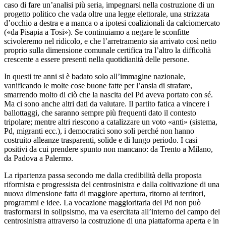
caso di fare un’analisi più seria, impegnarsi nella costruzione di un
progetto politico che vada oltre una legge elettorale, una strizzata
d’occhio a destra e a manca o a ipotesi coalizionali da calciomercato
(«da Pisapia a Tosi»). Se continuiamo a negare le sconfitte
scivoleremo nel ridicolo, e che l’arretramento sia arrivato così netto
proprio sulla dimensione comunale certifica tra l’altro la difficoltà
crescente a essere presenti nella quotidianità delle persone.
In questi tre anni si è badato solo all’immagine nazionale,
vanificando le molte cose buone fatte per l’ansia di strafare,
smarrendo molto di ciò che la nascita del Pd aveva portato con sé.
Ma ci sono anche altri dati da valutare. Il partito fatica a vincere i
ballottaggi, che saranno sempre più frequenti dato il contesto
tripolare; mentre altri riescono a catalizzare un voto «anti» (sistema,
Pd, migranti ecc.), i democratici sono soli perché non hanno
costruito alleanze trasparenti, solide e di lungo periodo. I casi
positivi da cui prendere spunto non mancano: da Trento a Milano,
da Padova a Palermo.
La ripartenza passa secondo me dalla credibilità della proposta
riformista e progressista del centrosinistra e dalla coltivazione di una
nuova dimensione fatta di maggiore apertura, ritorno ai territori,
programmi e idee. La vocazione maggioritaria del Pd non può
trasformarsi in solipsismo, ma va esercitata all’interno del campo del
centrosinistra attraverso la costruzione di una piattaforma aperta e in