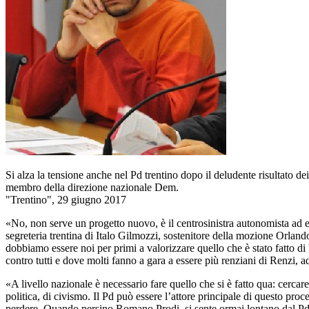
Si alza la tensione anche nel Pd trentino dopo il deludente risultato 
membro della direzione nazionale Dem.
"Trentino", 29 giugno 2017
«No, non serve un progetto nuovo, è il centrosinistra autonomista ad e
segreteria trentina di Italo Gilmozzi, sostenitore della mozione Orland
dobbiamo essere noi per primi a valorizzare quello che è stato fatto di 
contro tutti e dove molti fanno a gara a essere più renziani di Renzi, ad 
«A livello nazionale è necessario fare quello che si è fatto qua: cercare
politica, di civismo. Il Pd può essere l’attore principale di questo pro
perdere. Quando persino Romano Prodi, si sente ormai lontano dal Pd, s