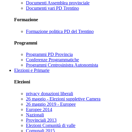
Documenti Assemblea provinciale
Documenti vari PD Trentino
Formazione
Formazione politica PD del Trentino
Programmi
Programmi PD Provincia
Conferenze Programmatiche
Programmi Centrosinistra Autonomista
Elezioni e Primarie
Elezioni
privacy donazioni liberali
26 maggio - Elezioni suppletive Camera
26 maggio 2019 - Europee
Europee 2014
Nazionali
Provinciali 2013
Elezioni Comunità di valle
Comunali 2015