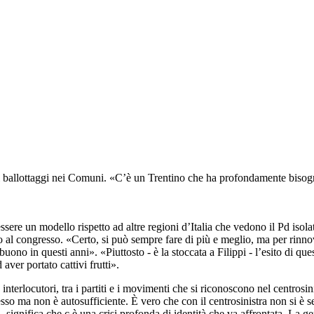
dei ballottaggi nei Comuni. «C’è un Trentino che ha profondamente bisogn
ssere un modello rispetto ad altre regioni d’Italia che vedono il Pd isol
o al congresso. «Certo, si può sempre fare di più e meglio, ma per rinno
buono in questi anni». «Piuttosto - è la stoccata a Filippi - l’esito di qu
aver portato cattivi frutti».
 interlocutori, tra i partiti e i movimenti che si riconoscono nel centrosi
cesso ma non è autosufficiente. È vero che con il centrosinistra non si è s
ignifica che c è una crisi profonda di identità che va affrontata. La ge