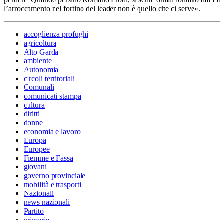
l’arroccamento nel fortino del leader non è quello che ci serve».
accoglienza profughi
agricoltura
Alto Garda
ambiente
Autonomia
circoli territoriali
Comunali
comunicati stampa
cultura
diritti
donne
economia e lavoro
Europa
Europee
Fiemme e Fassa
giovani
governo provinciale
mobilità e trasporti
Nazionali
news nazionali
Partito
primarie