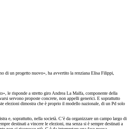
o di un progetto nuovo», ha avvertito la renziana Elisa Filippi,
ato», le risponde a stretto giro Andrea La Malfa, componente della
varsi servono proposte concrete, non appelli generici. E soprattutto
este elezioni dimostra che è proprio il modello nazionale, di un Pd solo
nistra e, soprattutto, nella società. C’è da organizzare un campo largo di
empre destinati a vincere le elezioni, ma senza si è sempre destinati a
nte non ci riconosce più. C è da interpretare una fase nuova,