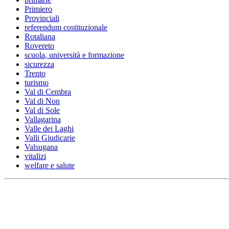
Primiero
Provinciali
referendum costituzionale
Rotaliana
Rovereto
scuola, università e formazione
sicurezza
Trento
turismo
Val di Cembra
Val di Non
Val di Sole
Vallagarina
Valle dei Laghi
Valli Giudicarie
Valsugana
vitalizi
welfare e salute