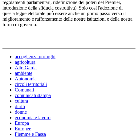
regolamenti parlamentari, ridefinizione dei poteri del Premier,
introduzione della sfiducia costruttiva). Solo così l'adozione di
questa legge elettorale può essere anche un primo passo verso il
miglioramento e rafforzamento delle nostre istituzioni e della nostra
forma di governo.
accoglienza profughi
agricoltura
Alto Garda
ambiente
Autonomia
circoli territoriali
Comunali
comunicati stampa
cultura
diritti
donne
economia e lavoro
Europa
Europee
Fiemme e Fassa