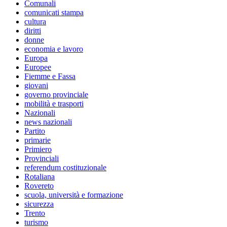
Comunali
comunicati stampa
cultura
diritti
donne
economia e lavoro
Europa
Europee
Fiemme e Fassa
giovani
governo provinciale
mobilità e trasporti
Nazionali
news nazionali
Partito
primarie
Primiero
Provinciali
referendum costituzionale
Rotaliana
Rovereto
scuola, università e formazione
sicurezza
Trento
turismo