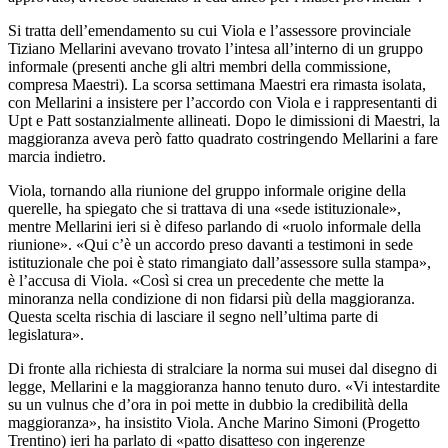
Si tratta dell’emendamento su cui Viola e l’assessore provinciale
Tiziano Mellarini avevano trovato l’intesa all’interno di un gruppo
informale (presenti anche gli altri membri della commissione,
compresa Maestri). La scorsa settimana Maestri era rimasta isolata,
con Mellarini a insistere per l’accordo con Viola e i rappresentanti di
Upt e Patt sostanzialmente allineati. Dopo le dimissioni di Maestri, la
maggioranza aveva però fatto quadrato costringendo Mellarini a fare
marcia indietro.
Viola, tornando alla riunione del gruppo informale origine della
querelle, ha spiegato che si trattava di una «sede istituzionale»,
mentre Mellarini ieri si è difeso parlando di «ruolo informale della
riunione». «Qui c’è un accordo preso davanti a testimoni in sede
istituzionale che poi è stato rimangiato dall’assessore sulla stampa»,
è l’accusa di Viola. «Così si crea un precedente che mette la
minoranza nella condizione di non fidarsi più della maggioranza.
Questa scelta rischia di lasciare il segno nell’ultima parte di
legislatura».
Di fronte alla richiesta di stralciare la norma sui musei dal disegno di
legge, Mellarini e la maggioranza hanno tenuto duro. «Vi intestardite
su un vulnus che d’ora in poi mette in dubbio la credibilità della
maggioranza», ha insistito Viola. Anche Marino Simoni (Progetto
Trentino) ieri ha parlato di «patto disatteso con ingerenze