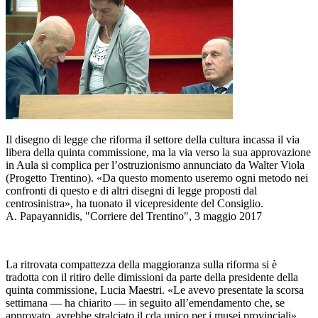
Il disegno di legge che riforma il settore della cultura incassa il via
libera della quinta commissione, ma la via verso la sua approvazione
in Aula si complica per l’ostruzionismo annunciato da Walter Viola
(Progetto Trentino). «Da questo momento useremo ogni metodo nei
confronti di questo e di altri disegni di legge proposti dal
centrosinistra», ha tuonato il vicepresidente del Consiglio.
A. Papayannidis, "Corriere del Trentino", 3 maggio 2017
La ritrovata compattezza della maggioranza sulla riforma si è
tradotta con il ritiro delle dimissioni da parte della presidente della
quinta commissione, Lucia Maestri. «Le avevo presentate la scorsa
settimana — ha chiarito — in seguito all’emendamento che, se
approvato, avrebbe stralciato il cda unico per i musei provinciali».