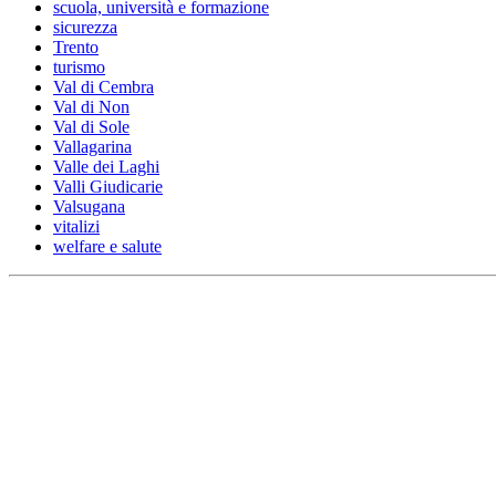
scuola, università e formazione
sicurezza
Trento
turismo
Val di Cembra
Val di Non
Val di Sole
Vallagarina
Valle dei Laghi
Valli Giudicarie
Valsugana
vitalizi
welfare e salute