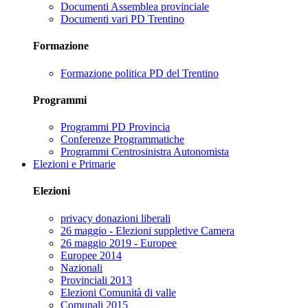
Documenti Assemblea provinciale
Documenti vari PD Trentino
Formazione
Formazione politica PD del Trentino
Programmi
Programmi PD Provincia
Conferenze Programmatiche
Programmi Centrosinistra Autonomista
Elezioni e Primarie
Elezioni
privacy donazioni liberali
26 maggio - Elezioni suppletive Camera
26 maggio 2019 - Europee
Europee 2014
Nazionali
Provinciali 2013
Elezioni Comunità di valle
Comunali 2015