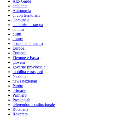
Alto Garda
ambiente
Autonomia
circoli territoriali
Comunali
comunicati stampa
cultura
diritti
donne
economia e lavoro
Europa
Europee
Fiemme e Fassa
giovani
governo provinciale
mobilità e trasporti
Nazionali
news nazionali
Partito
primarie
Primiero
Provinciali
referendum costituzionale
Rotaliana
Rovereto