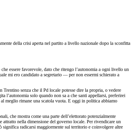
nte della crisi aperta nel partito a livello nazionale dopo la sconfitta
o che essere favorevole, dato che ritengo l’autonomia a ogni livello un
quale mi ero candidato a segretario — per non essermi schierato a
i in Trentino senza che il Pd locale potesse dire la propria, o vedere
gita l’autonomia solo quando non sa a che santi appellarsi, preferirei
 al meglio rimane una scatola vuota. E oggi in politica abbiamo
zionali, che mostra come una parte dell’elettorato potenzialmente
e attratto nella dimensione del governo locale. Per rivendicare un
ò significa radicarsi maggiormente sul territorio e coinvolgere altre