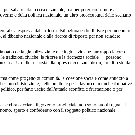
per salvarci dalla crisi nazionale, ma per poter contribuire a
governo e della politica nazionale, un altro preoccuparci dello scenario
tralista espressa dalla riforma istituzionale che finisce per indebolire
l dibattito nazionale e alla ricerca di risposte per non scindere
’impatto della globalizzazione e le ingiustizie che purtroppo la crescita
e tradizioni civiche, le risorse e la ricchezza sociale — possono
iaria. Un’altra risposta alla ripresa dei nazionalismi, un’altra strada
nomia come progetto di comunità, la coesione sociale come antidoto a
ica amministrazione, nelle politiche per il lavoro e in quelle formative
litico, per farlo uscire dall’attuale sconfitta e frustrazione o per
le sembra cacciarsi il governo provinciale non sono buoni segnali. Il
tonomo, aperto e confederato con il soggetto politico nazionale.