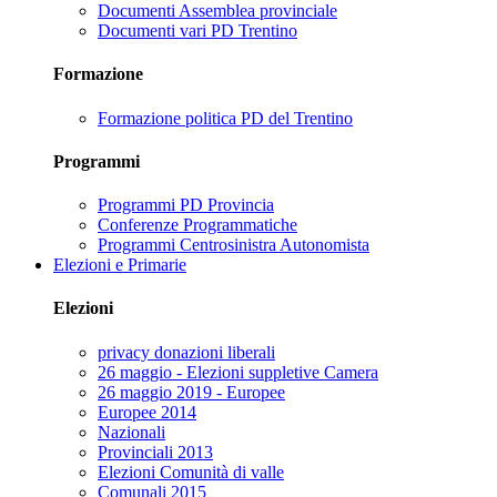
Documenti Assemblea provinciale
Documenti vari PD Trentino
Formazione
Formazione politica PD del Trentino
Programmi
Programmi PD Provincia
Conferenze Programmatiche
Programmi Centrosinistra Autonomista
Elezioni e Primarie
Elezioni
privacy donazioni liberali
26 maggio - Elezioni suppletive Camera
26 maggio 2019 - Europee
Europee 2014
Nazionali
Provinciali 2013
Elezioni Comunità di valle
Comunali 2015