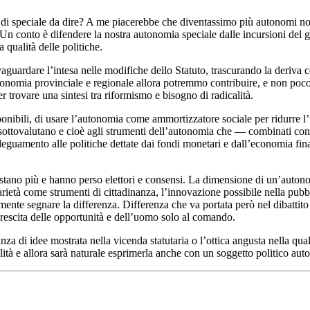
di speciale da dire? A me piacerebbe che diventassimo più autonomi non 
. Un conto è difendere la nostra autonomia speciale dalle incursioni del 
 qualità delle politiche.
uardare l’intesa nelle modifiche dello Statuto, trascurando la deriva cen
nomia provinciale e regionale allora potremmo contribuire, e non poco, a
 trovare una sintesi tra riformismo e bisogno di radicalità.
isponibili, di usare l’autonomia come ammortizzatore sociale per ridurre l
sottovalutano e cioè agli strumenti dell’autonomia che — combinati con l
guamento alle politiche dettate dai fondi monetari e dall’economia finanz
bastano più e hanno perso elettori e consensi. La dimensione di un’auto
rietà come strumenti di cittadinanza, l’innovazione possibile nella pubbl
ente segnare la differenza. Differenza che va portata però nel dibattito po
 crescita delle opportunità e dell’uomo solo al comando.
a di idee mostrata nella vicenda statutaria o l’ottica angusta nella qua
alità e allora sarà naturale esprimerla anche con un soggetto politico au