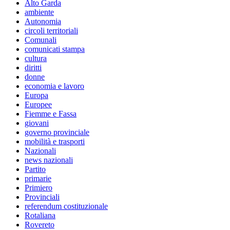
Alto Garda
ambiente
Autonomia
circoli territoriali
Comunali
comunicati stampa
cultura
diritti
donne
economia e lavoro
Europa
Europee
Fiemme e Fassa
giovani
governo provinciale
mobilità e trasporti
Nazionali
news nazionali
Partito
primarie
Primiero
Provinciali
referendum costituzionale
Rotaliana
Rovereto