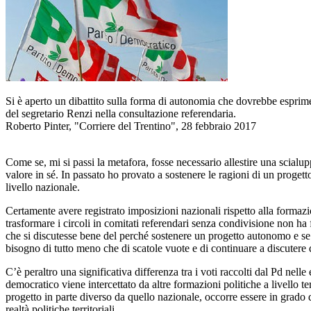
Si è aperto un dibattito sulla forma di autonomia che dovrebbe esprimer
del segretario Renzi nella consultazione referendaria.
Roberto Pinter, "Corriere del Trentino", 28 febbraio 2017
Come se, mi si passi la metafora, fosse necessario allestire una scialu
valore in sé. In passato ho provato a sostenere le ragioni di un proge
livello nazionale.
Certamente avere registrato imposizioni nazionali rispetto alla formazione
trasformare i circoli in comitati referendari senza condivisione non ha 
che si discutesse bene del perché sostenere un progetto autonomo e se
bisogno di tutto meno che di scatole vuote e di continuare a discutere 
C’è peraltro una significativa differenza tra i voti raccolti dal Pd nell
democratico viene intercettato da altre formazioni politiche a livello 
progetto in parte diverso da quello nazionale, occorre essere in grado d
realtà politiche territoriali.