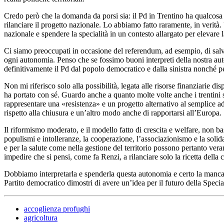
Credo però che la domanda da porsi sia: il Pd in Trentino ha qualcosa 
rilanciare il progetto nazionale. Lo abbiamo fatto raramente, in verità
nazionale e spendere la specialità in un contesto allargato per elevare la
Ci siamo preoccupati in occasione del referendum, ad esempio, di salvag
ogni autonomia. Penso che se fossimo buoni interpreti della nostra auto
definitivamente il Pd dal popolo democratico e dalla sinistra nonché per
Non mi riferisco solo alla possibilità, legata alle risorse finanziarie d
ha portato con sé. Guardo anche a quanto molte volte anche i trentini 
rappresentare una «resistenza» e un progetto alternativo al semplice ade
rispetto alla chiusura e un’altro modo anche di rapportarsi all’Europa.
Il riformismo moderato, e il modello fatto di crescita e welfare, non 
populismi e intolleranze, la cooperazione, l’associazionismo e la solida
e per la salute come nella gestione del territorio possono pertanto veram
impedire che si pensi, come fa Renzi, a rilanciare solo la ricetta della
Dobbiamo interpretarla e spenderla questa autonomia e certo la mancanz
Partito democratico dimostri di avere un’idea per il futuro della Speci
accoglienza profughi
agricoltura