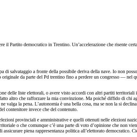
e il Partito democratico in Trentino. Un’accelerazione che risente certame
ppa di salvataggio a fronte della possibile deriva della nave. Io non poss
tto originale da parte del Pd trentino fino a perdere un congresso — nel 
 delle liste elettorali, o avere visto accordi con altri partiti territorial
fatto altro che rafforzare la mia convinzione. Ma poiché diffido di chi a
 ne valga la pena. L’autonomia è una bella cosa, ma se non la si declina
del contenitore invece che del contenuto.
e elezioni provinciali e amministrative e quelli ottenuti nelle elezioni na
territoriale o che comunque c’è una parte di voto d’opinione che non vien
i assicurare piena rappresentanza politica all’elettorato democratico. Ci