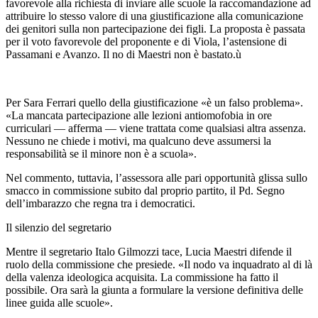
favorevole alla richiesta di inviare alle scuole la raccomandazione ad
attribuire lo stesso valore di una giustificazione alla comunicazione
dei genitori sulla non partecipazione dei figli. La proposta è passata
per il voto favorevole del proponente e di Viola, l’astensione di
Passamani e Avanzo. Il no di Maestri non è bastato.ù
Per Sara Ferrari quello della giustificazione «è un falso problema».
«La mancata partecipazione alle lezioni antiomofobia in ore
curriculari — afferma — viene trattata come qualsiasi altra assenza.
Nessuno ne chiede i motivi, ma qualcuno deve assumersi la
responsabilità se il minore non è a scuola».
Nel commento, tuttavia, l’assessora alle pari opportunità glissa sullo
smacco in commissione subito dal proprio partito, il Pd. Segno
dell’imbarazzo che regna tra i democratici.
Il silenzio del segretario
Mentre il segretario Italo Gilmozzi tace, Lucia Maestri difende il
ruolo della commissione che presiede. «Il nodo va inquadrato al di là
della valenza ideologica acquisita. La commissione ha fatto il
possibile. Ora sarà la giunta a formulare la versione definitiva delle
linee guida alle scuole».