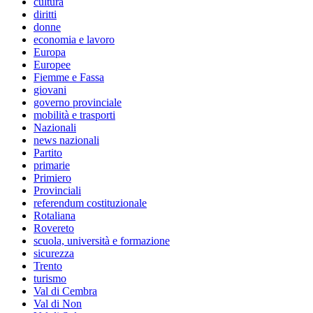
cultura
diritti
donne
economia e lavoro
Europa
Europee
Fiemme e Fassa
giovani
governo provinciale
mobilità e trasporti
Nazionali
news nazionali
Partito
primarie
Primiero
Provinciali
referendum costituzionale
Rotaliana
Rovereto
scuola, università e formazione
sicurezza
Trento
turismo
Val di Cembra
Val di Non