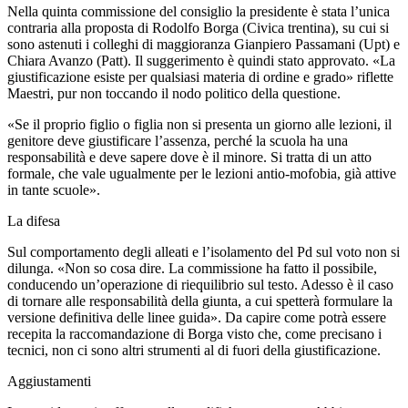
Nella quinta commissione del consiglio la presidente è stata l’unica
contraria alla proposta di Rodolfo Borga (Civica trentina), su cui si
sono astenuti i colleghi di maggioranza Gianpiero Passamani (Upt) e
Chiara Avanzo (Patt). Il suggerimento è quindi stato approvato. «La
giustificazione esiste per qualsiasi materia di ordine e grado» riflette
Maestri, pur non toccando il nodo politico della questione.
«Se il proprio figlio o figlia non si presenta un giorno alle lezioni, il
genitore deve giustificare l’assenza, perché la scuola ha una
responsabilità e deve sapere dove è il minore. Si tratta di un atto
formale, che vale ugualmente per le lezioni antio-mofobia, già attive
in tante scuole».
La difesa
Sul comportamento degli alleati e l’isolamento del Pd sul voto non si
dilunga. «Non so cosa dire. La commissione ha fatto il possibile,
conducendo un’operazione di riequilibrio sul testo. Adesso è il caso
di tornare alle responsabilità della giunta, a cui spetterà formulare la
versione definitiva delle linee guida». Da capire come potrà essere
recepita la raccomandazione di Borga visto che, come precisano i
tecnici, non ci sono altri strumenti al di fuori della giustificazione.
Aggiustamenti