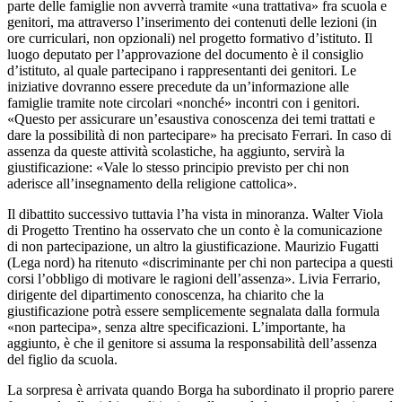
parte delle famiglie non avverrà tramite «una trattativa» fra scuola e
genitori, ma attraverso l’inserimento dei contenuti delle lezioni (in
ore curriculari, non opzionali) nel progetto formativo d’istituto. Il
luogo deputato per l’approvazione del documento è il consiglio
d’istituto, al quale partecipano i rappresentanti dei genitori. Le
iniziative dovranno essere precedute da un’informazione alle
famiglie tramite note circolari «nonché» incontri con i genitori.
«Questo per assicurare un’esaustiva conoscenza dei temi trattati e
dare la possibilità di non partecipare» ha precisato Ferrari. In caso di
assenza da queste attività scolastiche, ha aggiunto, servirà la
giustificazione: «Vale lo stesso principio previsto per chi non
aderisce all’insegnamento della religione cattolica».
Il dibattito successivo tuttavia l’ha vista in minoranza. Walter Viola
di Progetto Trentino ha osservato che un conto è la comunicazione
di non partecipazione, un altro la giustificazione. Maurizio Fugatti
(Lega nord) ha ritenuto «discriminante per chi non partecipa a questi
corsi l’obbligo di motivare le ragioni dell’assenza». Livia Ferrario,
dirigente del dipartimento conoscenza, ha chiarito che la
giustificazione potrà essere semplicemente segnalata dalla formula
«non partecipa», senza altre specificazioni. L’importante, ha
aggiunto, è che il genitore si assuma la responsabilità dell’assenza
del figlio da scuola.
La sorpresa è arrivata quando Borga ha subordinato il proprio parere