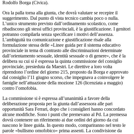
Rodolfo Borga (Civica).
Ora la palla torna alla giunta, che dovrà valutare se recepire il
suggerimento. Dal punto di vista tecnico cambia poco o nulla.
L’unico strumento previsto dall’ordinamento scolastico, come
ribadiscono gli stessi uffici provinciali, è la giustificazione. I genitori
potranno compilarla senza specificare i motivi dell’assenza.
L’ambiguità tra comunicazione e giustificazione risale alla
formulazione stessa delle «Linee guida per il sistema educativo
provinciale in tema di contrasto alle discriminazioni determinate
dall’orientamento sessuale, identità sessuale o di genere», che è la
delibera su cui si è espressa la quinta commissione del consiglio
provinciale, presieduta da Maestri. Le direttive a loro volta
riprendono l’ordine del giorno 215, proposto da Borga e approvato
dal consiglio l’11 giugno scorso, che impegnava a coinvolgere le
famiglie nell’attuazione della mozione 126 (licenziata a maggio)
contro l’omofobia.
La commissione si è espressa all’unanimità a favore della
deliberazione proposta per la giunta dall’assessora alle pari
opportunità Sara Ferrari, dopo che i consiglieri hanno concordato
alcune modifiche. Sono i punti che premevano al Pd. La premessa
dovrà contenere un riferimento ai due ordini del giorno da cui
nascono le linee guida. In questo modo, compariranno nel testo le
parole «bullismo omofobico» prima assenti. La condivisione da