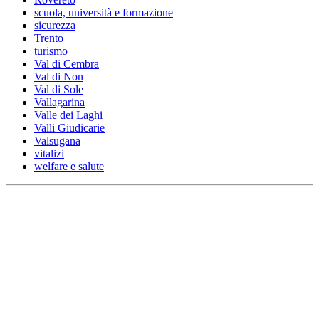
scuola, università e formazione
sicurezza
Trento
turismo
Val di Cembra
Val di Non
Val di Sole
Vallagarina
Valle dei Laghi
Valli Giudicarie
Valsugana
vitalizi
welfare e salute