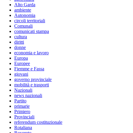
Alto Garda
ambiente
Autonomia
circoli territoriali
Comunali
comunicati stampa
cultura
diritti
donne
economia e lavoro
Europa
Europee
Fiemme e Fassa
giovani
governo provinciale
mobilità e trasporti
Nazionali
news nazionali
Partito
primarie
Primiero
Provinciali
referendum costituzionale
Rotaliana
Rovereto