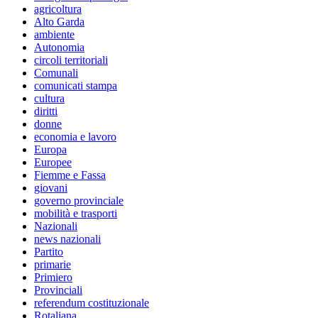
agricoltura
Alto Garda
ambiente
Autonomia
circoli territoriali
Comunali
comunicati stampa
cultura
diritti
donne
economia e lavoro
Europa
Europee
Fiemme e Fassa
giovani
governo provinciale
mobilità e trasporti
Nazionali
news nazionali
Partito
primarie
Primiero
Provinciali
referendum costituzionale
Rotaliana