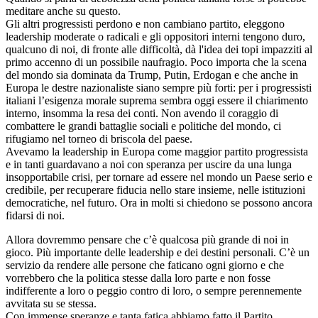
meditare anche su questo.
Gli altri progressisti perdono e non cambiano partito, eleggono
leadership moderate o radicali e gli oppositori interni tengono duro,
qualcuno di noi, di fronte alle difficoltà, dà l'idea dei topi impazziti al
primo accenno di un possibile naufragio. Poco importa che la scena
del mondo sia dominata da Trump, Putin, Erdogan e che anche in
Europa le destre nazionaliste siano sempre più forti: per i progressisti
italiani l’esigenza morale suprema sembra oggi essere il chiarimento
interno, insomma la resa dei conti. Non avendo il coraggio di
combattere le grandi battaglie sociali e politiche del mondo, ci
rifugiamo nel torneo di briscola del paese.
Avevamo la leadership in Europa come maggior partito progressista
e in tanti guardavano a noi con speranza per uscire da una lunga
insopportabile crisi, per tornare ad essere nel mondo un Paese serio e
credibile, per recuperare fiducia nello stare insieme, nelle istituzioni
democratiche, nel futuro. Ora in molti si chiedono se possono ancora
fidarsi di noi.
Allora dovremmo pensare che c’è qualcosa più grande di noi in
gioco. Più importante delle leadership e dei destini personali. C’è un
servizio da rendere alle persone che faticano ogni giorno e che
vorrebbero che la politica stesse dalla loro parte e non fosse
indifferente a loro o peggio contro di loro, o sempre perennemente
avvitata su se stessa.
Con immense speranze e tanta fatica abbiamo fatto il Partito