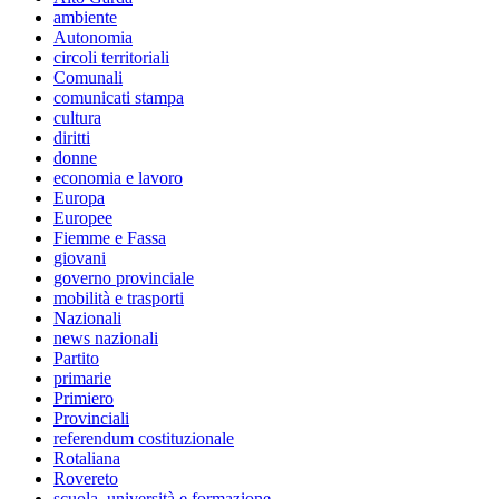
ambiente
Autonomia
circoli territoriali
Comunali
comunicati stampa
cultura
diritti
donne
economia e lavoro
Europa
Europee
Fiemme e Fassa
giovani
governo provinciale
mobilità e trasporti
Nazionali
news nazionali
Partito
primarie
Primiero
Provinciali
referendum costituzionale
Rotaliana
Rovereto
scuola, università e formazione