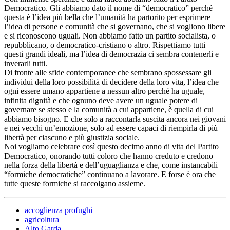
Democratico. Gli abbiamo dato il nome di “democratico” perché
questa è l’idea più bella che l’umanità ha partorito per esprimere
l’idea di persone e comunità che si governano, che si vogliono libere
e si riconoscono uguali. Non abbiamo fatto un partito socialista, o
repubblicano, o democratico-cristiano o altro. Rispettiamo tutti
questi grandi ideali, ma l’idea di democrazia ci sembra contenerli e
inverarli tutti.
Di fronte alle sfide contemporanee che sembrano spossessare gli
individui della loro possibilità di decidere della loro vita, l’idea che
ogni essere umano appartiene a nessun altro perché ha uguale,
infinita dignità e che ognuno deve avere un uguale potere di
governare se stesso e la comunità a cui appartiene, è quella di cui
abbiamo bisogno. E che solo a raccontarla suscita ancora nei giovani
e nei vecchi un’emozione, solo ad essere capaci di riempirla di più
libertà per ciascuno e più giustizia sociale.
Noi vogliamo celebrare così questo decimo anno di vita del Partito
Democratico, onorando tutti coloro che hanno creduto e credono
nella forza della libertà e dell’uguaglianza e che, come instancabili
“formiche democratiche” continuano a lavorare. E forse è ora che
tutte queste formiche si raccolgano assieme.
accoglienza profughi
agricoltura
Alto Garda