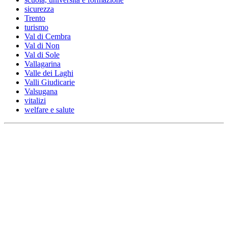
sicurezza
Trento
turismo
Val di Cembra
Val di Non
Val di Sole
Vallagarina
Valle dei Laghi
Valli Giudicarie
Valsugana
vitalizi
welfare e salute