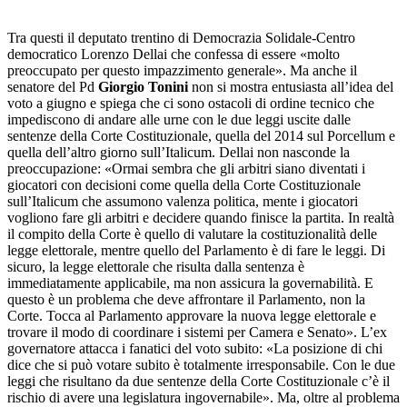
Tra questi il deputato trentino di Democrazia Solidale-Centro
democratico Lorenzo Dellai che confessa di essere «molto
preoccupato per questo impazzimento generale». Ma anche il
senatore del Pd
Giorgio Tonini
non si mostra entusiasta all’idea del
voto a giugno e spiega che ci sono ostacoli di ordine tecnico che
impediscono di andare alle urne con le due leggi uscite dalle
sentenze della Corte Costituzionale, quella del 2014 sul Porcellum e
quella dell’altro giorno sull’Italicum. Dellai non nasconde la
preoccupazione: «Ormai sembra che gli arbitri siano diventati i
giocatori con decisioni come quella della Corte Costituzionale
sull’Italicum che assumono valenza politica, mente i giocatori
vogliono fare gli arbitri e decidere quando finisce la partita. In realtà
il compito della Corte è quello di valutare la costituzionalità delle
legge elettorale, mentre quello del Parlamento è di fare le leggi. Di
sicuro, la legge elettorale che risulta dalla sentenza è
immediatamente applicabile, ma non assicura la governabilità. E
questo è un problema che deve affrontare il Parlamento, non la
Corte. Tocca al Parlamento approvare la nuova legge elettorale e
trovare il modo di coordinare i sistemi per Camera e Senato». L’ex
governatore attacca i fanatici del voto subito: «La posizione di chi
dice che si può votare subito è totalmente irresponsabile. Con le due
leggi che risultano da due sentenze della Corte Costituzionale c’è il
rischio di avere una legislatura ingovernabile». Ma, oltre al problema