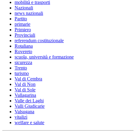
mobilità e trasporti
Nazionali
news nazionali
Partito
primarie
Primiero
Provinciali
referendum costituzionale
Rotaliana
Rovereto
scuola, università e formazione
sicurezza
Trento
turismo
Val di Cembra
Val di Non
Val di Sole
Vallagarina
Valle dei Laghi
Valli Giudicarie
Valsugana
vitalizi
welfare e salute