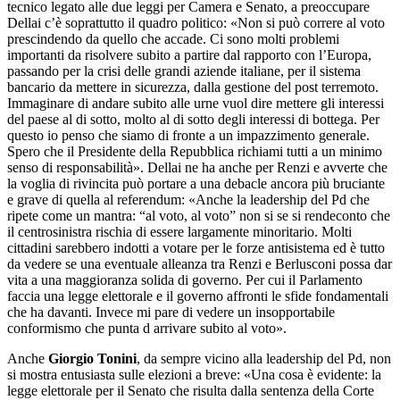
tecnico legato alle due leggi per Camera e Senato, a preoccupare
Dellai c’è soprattutto il quadro politico: «Non si può correre al voto
prescindendo da quello che accade. Ci sono molti problemi
importanti da risolvere subito a partire dal rapporto con l’Europa,
passando per la crisi delle grandi aziende italiane, per il sistema
bancario da mettere in sicurezza, dalla gestione del post terremoto.
Immaginare di andare subito alle urne vuol dire mettere gli interessi
del paese al di sotto, molto al di sotto degli interessi di bottega. Per
questo io penso che siamo di fronte a un impazzimento generale.
Spero che il Presidente della Repubblica richiami tutti a un minimo
senso di responsabilità». Dellai ne ha anche per Renzi e avverte che
la voglia di rivincita può portare a una debacle ancora più bruciante
e grave di quella al referendum: «Anche la leadership del Pd che
ripete come un mantra: “al voto, al voto” non si se si rendeconto che
il centrosinistra rischia di essere largamente minoritario. Molti
cittadini sarebbero indotti a votare per le forze antisistema ed è tutto
da vedere se una eventuale alleanza tra Renzi e Berlusconi possa dar
vita a una maggioranza solida di governo. Per cui il Parlamento
faccia una legge elettorale e il governo affronti le sfide fondamentali
che ha davanti. Invece mi pare di vedere un insopportabile
conformismo che punta d arrivare subito al voto».
Anche
Giorgio Tonini
, da sempre vicino alla leadership del Pd, non
si mostra entusiasta sulle elezioni a breve: «Una cosa è evidente: la
legge elettorale per il Senato che risulta dalla sentenza della Corte