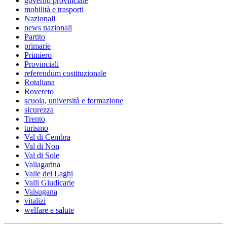
governo provinciale
mobilità e trasporti
Nazionali
news nazionali
Partito
primarie
Primiero
Provinciali
referendum costituzionale
Rotaliana
Rovereto
scuola, università e formazione
sicurezza
Trento
turismo
Val di Cembra
Val di Non
Val di Sole
Vallagarina
Valle dei Laghi
Valli Giudicarie
Valsugana
vitalizi
welfare e salute