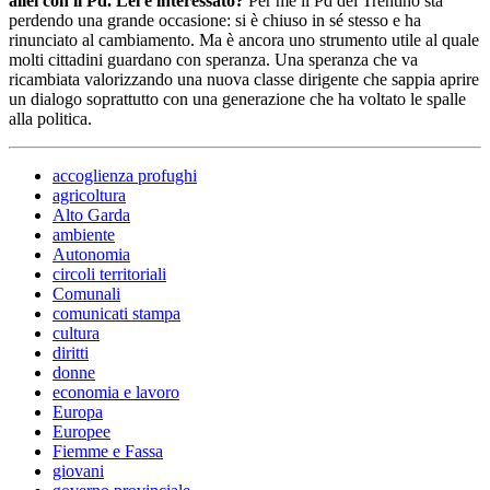
allei con il Pd. Lei è interessato?
Per me il Pd del Trentino sta
perdendo una grande occasione: si è chiuso in sé stesso e ha
rinunciato al cambiamento. Ma è ancora uno strumento utile al quale
molti cittadini guardano con speranza. Una speranza che va
ricambiata valorizzando una nuova classe dirigente che sappia aprire
un dialogo soprattutto con una generazione che ha voltato le spalle
alla politica.
accoglienza profughi
agricoltura
Alto Garda
ambiente
Autonomia
circoli territoriali
Comunali
comunicati stampa
cultura
diritti
donne
economia e lavoro
Europa
Europee
Fiemme e Fassa
giovani