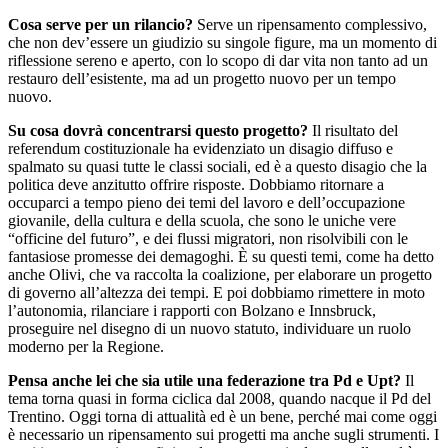
Cosa serve per un rilancio?
Serve un ripensamento complessivo,
che non dev’essere un giudizio su singole figure, ma un momento di
riflessione sereno e aperto, con lo scopo di dar vita non tanto ad un
restauro dell’esistente, ma ad un progetto nuovo per un tempo
nuovo.
Su cosa dovrà concentrarsi questo progetto?
Il risultato del
referendum costituzionale ha evidenziato un disagio diffuso e
spalmato su quasi tutte le classi sociali, ed è a questo disagio che la
politica deve anzitutto offrire risposte. Dobbiamo ritornare a
occuparci a tempo pieno dei temi del lavoro e dell’occupazione
giovanile, della cultura e della scuola, che sono le uniche vere
“officine del futuro”, e dei flussi migratori, non risolvibili con le
fantasiose promesse dei demagoghi. È su questi temi, come ha detto
anche Olivi, che va raccolta la coalizione, per elaborare un progetto
di governo all’altezza dei tempi. E poi dobbiamo rimettere in moto
l’autonomia, rilanciare i rapporti con Bolzano e Innsbruck,
proseguire nel disegno di un nuovo statuto, individuare un ruolo
moderno per la Regione.
Pensa anche lei che sia utile una federazione tra Pd e Upt?
Il
tema torna quasi in forma ciclica dal 2008, quando nacque il Pd del
Trentino. Oggi torna di attualità ed è un bene, perché mai come oggi
è necessario un ripensamento sui progetti ma anche sugli strumenti. I