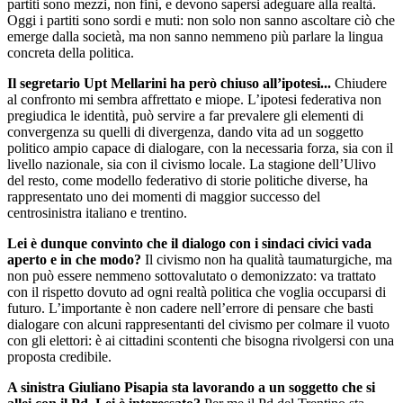
partiti sono mezzi, non fini, e devono sapersi adeguare alla realtà.
Oggi i partiti sono sordi e muti: non solo non sanno ascoltare ciò che
emerge dalla società, ma non sanno nemmeno più parlare la lingua
concreta della politica.
Il segretario Upt Mellarini ha però chiuso all’ipotesi...
Chiudere
al confronto mi sembra affrettato e miope. L’ipotesi federativa non
pregiudica le identità, può servire a far prevalere gli elementi di
convergenza su quelli di divergenza, dando vita ad un soggetto
politico ampio capace di dialogare, con la necessaria forza, sia con il
livello nazionale, sia con il civismo locale. La stagione dell’Ulivo
del resto, come modello federativo di storie politiche diverse, ha
rappresentato uno dei momenti di maggior successo del
centrosinistra italiano e trentino.
Lei è dunque convinto che il dialogo con i sindaci civici vada
aperto e in che modo?
Il civismo non ha qualità taumaturgiche, ma
non può essere nemmeno sottovalutato o demonizzato: va trattato
con il rispetto dovuto ad ogni realtà politica che voglia occuparsi di
futuro. L’importante è non cadere nell’errore di pensare che basti
dialogare con alcuni rappresentanti del civismo per colmare il vuoto
con gli elettori: è ai cittadini scontenti che bisogna rivolgersi con una
proposta credibile.
A sinistra Giuliano Pisapia sta lavorando a un soggetto che si