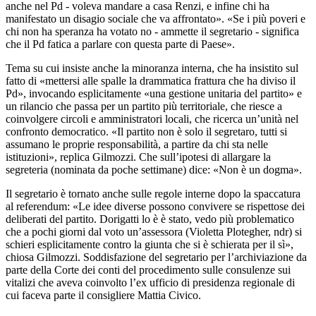
anche nel Pd - voleva mandare a casa Renzi, e infine chi ha
manifestato un disagio sociale che va affrontato». «Se i più poveri e
chi non ha speranza ha votato no - ammette il segretario - significa
che il Pd fatica a parlare con questa parte di Paese».
Tema su cui insiste anche la minoranza interna, che ha insistito sul
fatto di «mettersi alle spalle la drammatica frattura che ha diviso il
Pd», invocando esplicitamente «una gestione unitaria del partito» e
un rilancio che passa per un partito più territoriale, che riesce a
coinvolgere circoli e amministratori locali, che ricerca un’unità nel
confronto democratico. «Il partito non è solo il segretaro, tutti si
assumano le proprie responsabilità, a partire da chi sta nelle
istituzioni», replica Gilmozzi. Che sull’ipotesi di allargare la
segreteria (nominata da poche settimane) dice: «Non è un dogma».
Il segretario è tornato anche sulle regole interne dopo la spaccatura
al referendum: «Le idee diverse possono convivere se rispettose dei
deliberati del partito. Dorigatti lo è è stato, vedo più problematico
che a pochi giorni dal voto un’assessora (Violetta Plotegher, ndr) si
schieri esplicitamente contro la giunta che si è schierata per il sì»,
chiosa Gilmozzi. Soddisfazione del segretario per l’archiviazione da
parte della Corte dei conti del procedimento sulle consulenze sui
vitalizi che aveva coinvolto l’ex ufficio di presidenza regionale di
cui faceva parte il consigliere Mattia Civico.