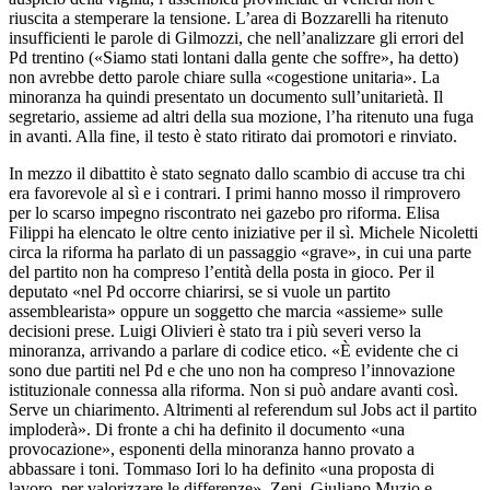
riuscita a stemperare la tensione. L’area di Bozzarelli ha ritenuto
insufficienti le parole di Gilmozzi, che nell’analizzare gli errori del
Pd trentino («Siamo stati lontani dalla gente che soffre», ha detto)
non avrebbe detto parole chiare sulla «cogestione unitaria». La
minoranza ha quindi presentato un documento sull’unitarietà. Il
segretario, assieme ad altri della sua mozione, l’ha ritenuto una fuga
in avanti. Alla fine, il testo è stato ritirato dai promotori e rinviato.
In mezzo il dibattito è stato segnato dallo scambio di accuse tra chi
era favorevole al sì e i contrari. I primi hanno mosso il rimprovero
per lo scarso impegno riscontrato nei gazebo pro riforma. Elisa
Filippi ha elencato le oltre cento iniziative per il sì. Michele Nicoletti
circa la riforma ha parlato di un passaggio «grave», in cui una parte
del partito non ha compreso l’entità della posta in gioco. Per il
deputato «nel Pd occorre chiarirsi, se si vuole un partito
assemblearista» oppure un soggetto che marcia «assieme» sulle
decisioni prese. Luigi Olivieri è stato tra i più severi verso la
minoranza, arrivando a parlare di codice etico. «È evidente che ci
sono due partiti nel Pd e che uno non ha compreso l’innovazione
istituzionale connessa alla riforma. Non si può andare avanti così.
Serve un chiarimento. Altrimenti al referendum sul Jobs act il partito
imploderà». Di fronte a chi ha definito il documento «una
provocazione», esponenti della minoranza hanno provato a
abbassare i toni. Tommaso Iori lo ha definito «una proposta di
lavoro, per valorizzare le differenze». Zeni, Giuliano Muzio e