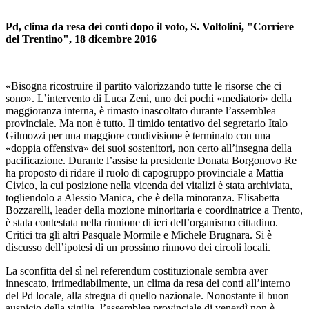
Pd, clima da resa dei conti dopo il voto, S. Voltolini, "Corriere
del Trentino", 18 dicembre 2016
«Bisogna ricostruire il partito valorizzando tutte le risorse che ci
sono». L’intervento di Luca Zeni, uno dei pochi «mediatori» della
maggioranza interna, è rimasto inascoltato durante l’assemblea
provinciale. Ma non è tutto. Il timido tentativo del segretario Italo
Gilmozzi per una maggiore condivisione è terminato con una
«doppia offensiva» dei suoi sostenitori, non certo all’insegna della
pacificazione. Durante l’assise la presidente Donata Borgonovo Re
ha proposto di ridare il ruolo di capogruppo provinciale a Mattia
Civico, la cui posizione nella vicenda dei vitalizi è stata archiviata,
togliendolo a Alessio Manica, che è della minoranza. Elisabetta
Bozzarelli, leader della mozione minoritaria e coordinatrice a Trento,
è stata contestata nella riunione di ieri dell’organismo cittadino.
Critici tra gli altri Pasquale Mormile e Michele Brugnara. Si è
discusso dell’ipotesi di un prossimo rinnovo dei circoli locali.
La sconfitta del sì nel referendum costituzionale sembra aver
innescato, irrimediabilmente, un clima da resa dei conti all’interno
del Pd locale, alla stregua di quello nazionale. Nonostante il buon
auspicio della vigilia, l’assemblea provinciale di venerdì non è