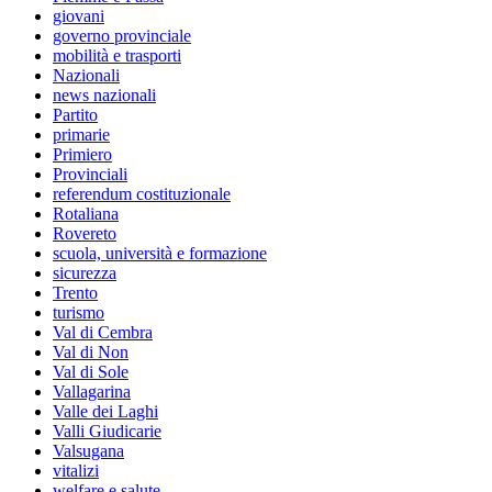
giovani
governo provinciale
mobilità e trasporti
Nazionali
news nazionali
Partito
primarie
Primiero
Provinciali
referendum costituzionale
Rotaliana
Rovereto
scuola, università e formazione
sicurezza
Trento
turismo
Val di Cembra
Val di Non
Val di Sole
Vallagarina
Valle dei Laghi
Valli Giudicarie
Valsugana
vitalizi
welfare e salute