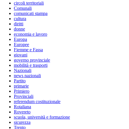
circoli territoriali
Comunali
comunicati stampa
cultura
diritti
donne
economia e lavoro
Europa
Europee
Fiemme e Fassa
giovani
governo provinciale
mobilità e trasporti
Nazionali
news nazionali
Partito
primarie
Primiero
Provinciali
referendum costituzionale
Rotaliana
Rovereto
scuola, università e formazione
sicurezza
Trento