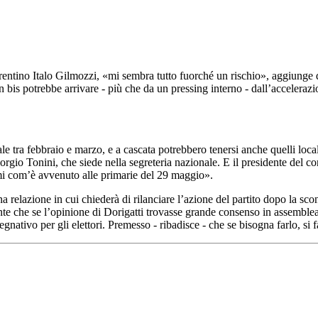
 trentino Italo Gilmozzi, «mi sembra tutto fuorché un rischio», aggiunge qu
un bis potrebbe arrivare - più che da un pressing interno - dall’acceleraz
le tra febbraio e marzo, e a cascata potrebbero tenersi anche quelli lo
orgio Tonini, che siede nella segreteria nazionale. E il presidente del 
mi com’è avvenuto alle primarie del 29 maggio».
relazione in cui chiederà di rilanciare l’azione del partito dopo la scon
nte che se l’opinione di Dorigatti trovasse grande consenso in assemble
ativo per gli elettori. Premesso - ribadisce - che se bisogna farlo, si 