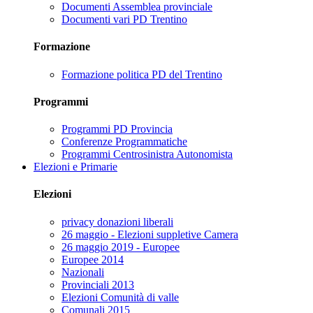
Documenti Assemblea provinciale
Documenti vari PD Trentino
Formazione
Formazione politica PD del Trentino
Programmi
Programmi PD Provincia
Conferenze Programmatiche
Programmi Centrosinistra Autonomista
Elezioni e Primarie
Elezioni
privacy donazioni liberali
26 maggio - Elezioni suppletive Camera
26 maggio 2019 - Europee
Europee 2014
Nazionali
Provinciali 2013
Elezioni Comunità di valle
Comunali 2015