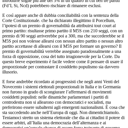
introdurre soglie più alte del 3% in un quadro in cui ben tre partiti
(Fd’I, Si, Ncd) potrebbero rischiare di rimanere esclusi.
E così appare anche di dubbia conciliabilità con la sentenza della
Corte Costituzionale. che ha dichiarato illegittimo il Porcellum,
l’ipotesi di un premio di governabilità da attribuirsi tout court al
primo partito: risultasse primo partito il M5S con 210 seggi, con un
premio di 90 seggi arriverebbe poi a 300, ma che succederebbe se il
M5S poi non volesse allearsi con nessun altro partito o nessun altro
partito accettasse di allearsi con il M5S per formare un governo? Il
premio di governabilità verrebbe assegnato paradossalmente a una
forza di opposizione, cosa del tutto irragionevole per la Corte. Da
questo breve esperimento è facile vedere come il pensare di usare il
proporzionale per contrastare il cosiddetto populismo sia davvero
illusorio.
E forse andrebbe ricordato ai progressisti che negli anni Venti del
Novecento i sistemi elettorali proporzionali in Italia e in Germania
non furono in grado di scongiurare l’affermarsi di movimenti
cosiddetti populisti: nelle dinamiche parlamentari i partiti di
centrodestra non si allearono con democratici e socialisti, ma
preferirono essere subalterni agli emergenti nazionalismi. È cosa che
sta succedendo anche nell’Europa di oggi. Non dimentichiamolo.
Teniamoci stretto un sistema elettorale che dia ai cittadini il potere di
essere arbitri, all’Italia una democrazia dell’alternanza e ai
democratici un’uguale chance di essere forza trainante di governo.