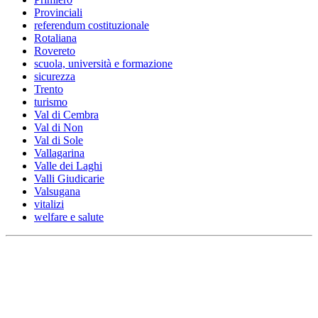
Provinciali
referendum costituzionale
Rotaliana
Rovereto
scuola, università e formazione
sicurezza
Trento
turismo
Val di Cembra
Val di Non
Val di Sole
Vallagarina
Valle dei Laghi
Valli Giudicarie
Valsugana
vitalizi
welfare e salute