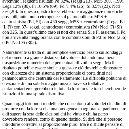
avremmo i seguenti risultati: Pd 32%, (seggi 213), M5S 30% (199),
Lega 12% (80), Fi 10,5% (69), Fd ’I 4% (26), Si 3.5% (23), Ncd
3% (20). In questo quadro tre sarebbero le maggioranze numeriche
possibili, tutte molto eterogenee sul piano politico: M5S +
centrosinistra (Pd, Sì) con 430 seggi, M5S + centrodestra (Lega, Fd
’I, Fi) con 374 seggi, centrodestra+centrosinistra (Pd+Ncd+Fi+Si)
con 325. In quest’ultimo caso si noti che senza Si e Fi assieme, il Pd
non arriva alla maggioranza con le combinazioni di Pd-Si-Ncd (256)
o Pd-Ncd-Fi (302).
Naturalmente si tratta di un semplice esercizio basato sui sondaggi
del momento a grande distanza dal voto e adottando una mera
trasposizione numerica delle percentuali di voti in seggi. Ma il
risultato potrebbe essere simile a questo e ciò dovrebbe dimostrare
con chiarezza che un sistema proporzionale ci porta dritti nel
pantano: altro che centralità del Parlamento! Le difficoltà politiche di
creazione di una solida maggioranza attraverso trattative
parlamentari emergerebbero in tutta la loro forza e trascinerebbero le
istituzioni in una spirale distruttiva.
Quanti oggi irridono i modelli che consentono al voto dei cittadini di
produrre con la loro scelta una omogenea maggioranza parlamentare
e di sapere la sera delle elezioni chi ha vinto e chi ha perso
dovrebbero rendersi conto di questo rischio. Si dirà che si possono
introdurre correttivi al proporzionale puro. Ma è difficile pensare di