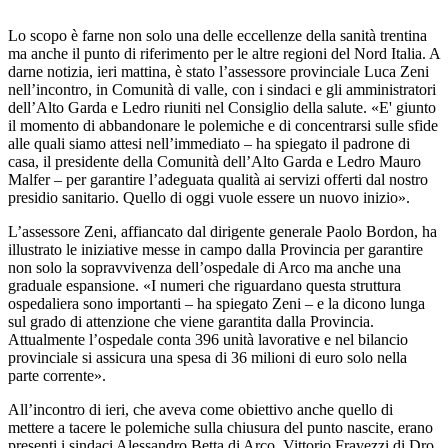
Lo scopo è farne non solo una delle eccellenze della sanità trentina
ma anche il punto di riferimento per le altre regioni del Nord Italia. A
darne notizia, ieri mattina, è stato l’assessore provinciale Luca Zeni
nell’incontro, in Comunità di valle, con i sindaci e gli amministratori
dell’Alto Garda e Ledro riuniti nel Consiglio della salute. «E' giunto
il momento di abbandonare le polemiche e di concentrarsi sulle sfide
alle quali siamo attesi nell’immediato – ha spiegato il padrone di
casa, il presidente della Comunità dell’Alto Garda e Ledro Mauro
Malfer – per garantire l’adeguata qualità ai servizi offerti dal nostro
presidio sanitario. Quello di oggi vuole essere un nuovo inizio».
L’assessore Zeni, affiancato dal dirigente generale Paolo Bordon, ha
illustrato le iniziative messe in campo dalla Provincia per garantire
non solo la sopravvivenza dell’ospedale di Arco ma anche una
graduale espansione. «I numeri che riguardano questa struttura
ospedaliera sono importanti – ha spiegato Zeni – e la dicono lunga
sul grado di attenzione che viene garantita dalla Provincia.
Attualmente l’ospedale conta 396 unità lavorative e nel bilancio
provinciale si assicura una spesa di 36 milioni di euro solo nella
parte corrente».
All’incontro di ieri, che aveva come obiettivo anche quello di
mettere a tacere le polemiche sulla chiusura del punto nascite, erano
presenti i sindaci Alessandro Betta di Arco, Vittorio Fravezzi di Dro,