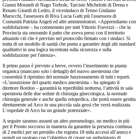
Gianni Morandi di Nago Torbole, Tarcisio Michelotti di Drena e
Renato Girardi di Ledro, il vicesindaco di Tenno Giuliano
Marocchi, l'assessora di Riva Lucia Gatti più l'assessora di
Comunità Patrizia Angeli ed altri amministratori. «Apprendiamo con
soddisfazione – ha commentato per tutti Vittorio Fravezzi – che la
Provincia sta onorando il patto che aveva preso con il territorio
attuando ciò che è previsto nel protocollo firmato con i sindaci. Si
tratta di un modello di sanità che punta a garantire degli alti standard
qualitativi in una logica incentrata sulla sicurezza e sulla
soddisfazione per l'utenza».
Il primo passo è previsto a breve, ovvero l’inserimento in pianta
organica (mancano solo i dettagli) del nuovo anestesista che
consentirà il ripristino del normale funzionamento di tutti i reparti.
«L’assunzione del quarto medico anestesista – ha spiegato il
direttore Bordon – garantirà la reperibilità notturna, l’attività in sala
operatoria delle due sedute di chirurgia ginecologica, la normale
chirurgia generale e anche quella ortopedica, che potrà essere gestita
direttamente ad Arco in una piccola sala gessi che verrà realizzata.
L’ospedale di Arco ha un grande potenziale».
A seguire saranno assunti un altro pneumologo, un medico in più
per il Pronto soccorso in maniera da garantire la presenza continua
di 2 medici per un presidio che registra 18 mila accessi all’anno) e
quindi un urologo con l’obiettivo di creare un ambulatorio di