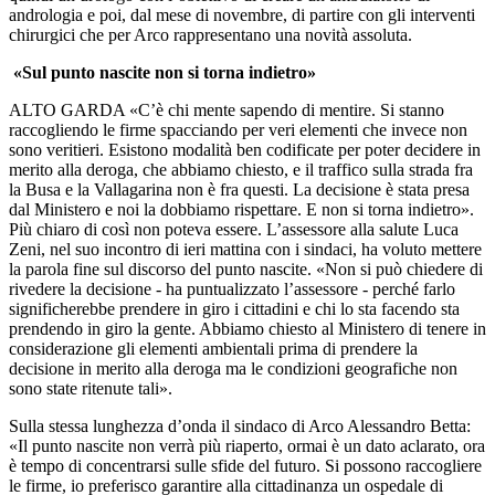
andrologia e poi, dal mese di novembre, di partire con gli interventi
chirurgici che per Arco rappresentano una novità assoluta.
«Sul punto nascite non si torna indietro»
ALTO GARDA «C’è chi mente sapendo di mentire. Si stanno
raccogliendo le firme spacciando per veri elementi che invece non
sono veritieri. Esistono modalità ben codificate per poter decidere in
merito alla deroga, che abbiamo chiesto, e il traffico sulla strada fra
la Busa e la Vallagarina non è fra questi. La decisione è stata presa
dal Ministero e noi la dobbiamo rispettare. E non si torna indietro».
Più chiaro di così non poteva essere. L’assessore alla salute Luca
Zeni, nel suo incontro di ieri mattina con i sindaci, ha voluto mettere
la parola fine sul discorso del punto nascite. «Non si può chiedere di
rivedere la decisione - ha puntualizzato l’assessore - perché farlo
significherebbe prendere in giro i cittadini e chi lo sta facendo sta
prendendo in giro la gente. Abbiamo chiesto al Ministero di tenere in
considerazione gli elementi ambientali prima di prendere la
decisione in merito alla deroga ma le condizioni geografiche non
sono state ritenute tali».
Sulla stessa lunghezza d’onda il sindaco di Arco Alessandro Betta:
«Il punto nascite non verrà più riaperto, ormai è un dato aclarato, ora
è tempo di concentrarsi sulle sfide del futuro. Si possono raccogliere
le firme, io preferisco garantire alla cittadinanza un ospedale di