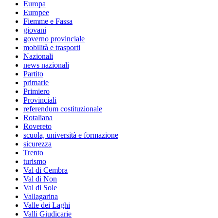
Europa
Europee
Fiemme e Fassa
giovani
governo provinciale
mobilità e trasporti
Nazionali
news nazionali
Partito
primarie
Primiero
Provinciali
referendum costituzionale
Rotaliana
Rovereto
scuola, università e formazione
sicurezza
Trento
turismo
Val di Cembra
Val di Non
Val di Sole
Vallagarina
Valle dei Laghi
Valli Giudicarie