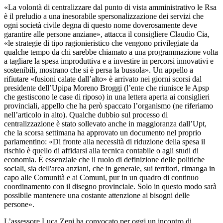
«La volontà di centralizzare dal punto di vista amministrativo le Rsa
è il preludio a una inesorabile spersonalizzazione dei servizi che
ogni società civile degna di questo nome doverosamente deve
garantire alle persone anziane», attacca il consigliere Claudio Cia,
«le strategie di tipo ragionieristico che vengono privilegiate da
qualche tempo da chi sarebbe chiamato a una programmazione volta
a tagliare la spesa improduttiva e a investire in percorsi innovativi e
sostenibili, mostrano che si è persa la bussola». Un appello a
rifiutare «fusioni calate dall’alto» è arrivato nei giorni scorsi dal
presidente dell’Upipa Moreno Broggi (l’ente che riunisce le Apsp
che gestiscono le case di riposo) in una lettera aperta ai consiglieri
provinciali, appello che ha però spaccato l’organismo (ne riferiamo
nell’articolo in alto). Qualche dubbio sul processo di
centralizzazione è stato sollevato anche in maggioranza dall’Upt,
che la scorsa settimana ha approvato un documento nel proprio
parlamentino: «Di fronte alla necessità di riduzione della spesa il
rischio è quello di affidarsi alla tecnica contabile o agli studi di
economia. È essenziale che il ruolo di definizione delle politiche
sociali, sia dell'area anziani, che in generale, sui territori, rimanga in
capo alle Comunità e ai Comuni, pur in un quadro di continuo
coordinamento con il disegno provinciale. Solo in questo modo sarà
possibile mantenere una costante attenzione ai bisogni delle
persone».
L’assessore Luca Zeni ha convocato per oggi un incontro di