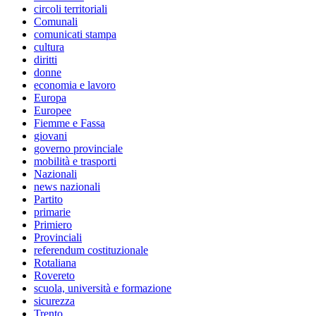
circoli territoriali
Comunali
comunicati stampa
cultura
diritti
donne
economia e lavoro
Europa
Europee
Fiemme e Fassa
giovani
governo provinciale
mobilità e trasporti
Nazionali
news nazionali
Partito
primarie
Primiero
Provinciali
referendum costituzionale
Rotaliana
Rovereto
scuola, università e formazione
sicurezza
Trento