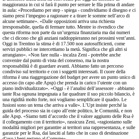
maggioranza in cui si farà il punto per serrare le fila prima di andare
in aula: «Procediamo per step - spiega - condividiamo il disegno e ci
siamo presi l’impegno a ragionare e a tirare le somme nell’arco di
alcune settimane». «Dalle opposizioni arriva una richiesta
irresponsabile, quella di fermare tutto. Mentre io rivendico che
questa riforma non parte da un’urgenza finanziaria ma dai numeri
che ci dicono che gli anziani raddoppieranno nei prossimi vent’anni.
Oggi in Trentino la stima è di 17.500 non autosufficienti, come
servizi pubblici ne intercettiamo la metà. Significa che gli altri si
arrangiano». «Non fare nulla - incalza Zeni - potrebbe anche
convenire dal punto di vista del consenso, ma la nostra
responsabilità è di guardare avanti. Abbiamo fatto un percorso
condiviso sul territorio e con i soggetti interessati. Il cuore della
riforma è una riaggregazione del budget per avere un punto unico di
accesso (in capo alle Apsp) che prenda in carico l’utente con un
piano individualizzato». «Oggi - è l’analisi dell’assessore - abbiamo
tante Rsa ognuna impegnata a far quadrare il suo piccolo bilancio, è
una rigidità molto forte, noi vogliamo semplificare il quadro. Le
fusioni sono un tema che arriva a valle». L’Upt insiste perché la
guida del processo sia in capo all’ente politico, le Comunità, e non
alle Apsp. «Siamo tutti d’accordo che il valore aggiunto delle Rsa è
il collegamento con il territorio», rassicura Zeni, «ragioniamo sulle
modalità migliori per garantire ai territori una rappresentanza, e sulle
garanzie per le Rsa, dai lasciti al fatto che in caso di destinazione
d’uso i beni restano al Comune».