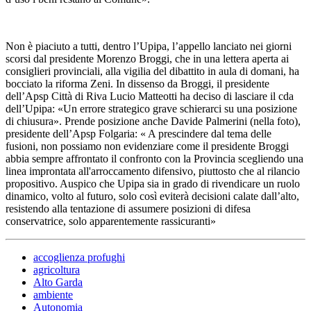
Non è piaciuto a tutti, dentro l’Upipa, l’appello lanciato nei giorni
scorsi dal presidente Morenzo Broggi, che in una lettera aperta ai
consiglieri provinciali, alla vigilia del dibattito in aula di domani, ha
bocciato la riforma Zeni. In dissenso da Broggi, il presidente
dell’Apsp Città di Riva Lucio Matteotti ha deciso di lasciare il cda
dell’Upipa: «Un errore strategico grave schierarci su una posizione
di chiusura». Prende posizione anche Davide Palmerini (nella foto),
presidente dell’Apsp Folgaria: « A prescindere dal tema delle
fusioni, non possiamo non evidenziare come il presidente Broggi
abbia sempre affrontato il confronto con la Provincia scegliendo una
linea improntata all'arroccamento difensivo, piuttosto che al rilancio
propositivo. Auspico che Upipa sia in grado di rivendicare un ruolo
dinamico, volto al futuro, solo così eviterà decisioni calate dall’alto,
resistendo alla tentazione di assumere posizioni di difesa
conservatrice, solo apparentemente rassicuranti»
accoglienza profughi
agricoltura
Alto Garda
ambiente
Autonomia