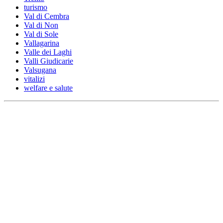
turismo
Val di Cembra
Val di Non
Val di Sole
Vallagarina
Valle dei Laghi
Valli Giudicarie
Valsugana
vitalizi
welfare e salute