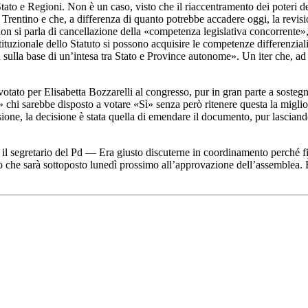
to e Regioni. Non è un caso, visto che il riaccentramento dei poteri dell
n Trentino e che, a differenza di quanto potrebbe accadere oggi, la revis
i parla di cancellazione della «competenza legislativa concorrente», m
tituzionale dello Statuto si possono acquisire le competenze differenziali
 sulla base di un’intesa tra Stato e Province autonome». Un iter che, ad
ato per Elisabetta Bozzarelli al congresso, pur in gran parte a sostegno
hi sarebbe disposto a votare «Sì» senza però ritenere questa la migliore 
, la decisione è stata quella di emendare il documento, pur lasciando f
l segretario del Pd — Era giusto discuterne in coordinamento perché fin
che sarà sottoposto lunedì prossimo all’approvazione dell’assemblea. È i