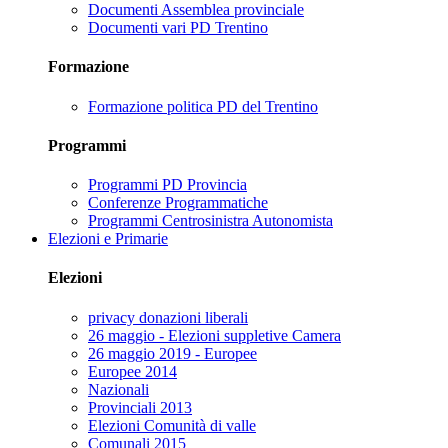
Documenti Assemblea provinciale
Documenti vari PD Trentino
Formazione
Formazione politica PD del Trentino
Programmi
Programmi PD Provincia
Conferenze Programmatiche
Programmi Centrosinistra Autonomista
Elezioni e Primarie
Elezioni
privacy donazioni liberali
26 maggio - Elezioni suppletive Camera
26 maggio 2019 - Europee
Europee 2014
Nazionali
Provinciali 2013
Elezioni Comunità di valle
Comunali 2015