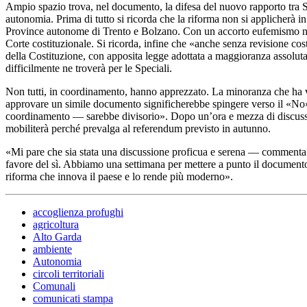
Ampio spazio trova, nel documento, la difesa del nuovo rapporto tra Sta
autonomia. Prima di tutto si ricorda che la riforma non si applicherà i
Province autonome di Trento e Bolzano. Con un accorto eufemismo non s
Corte costituzionale. Si ricorda, infine che «anche senza revisione cos
della Costituzione, con apposita legge adottata a maggioranza assoluta
difficilmente ne troverà per le Speciali.
Non tutti, in coordinamento, hanno apprezzato. La minoranza che ha vot
approvare un simile documento significherebbe spingere verso il «No» c
coordinamento — sarebbe divisorio». Dopo un’ora e mezza di discussione
mobiliterà perché prevalga al referendum previsto in autunno.
«Mi pare che sia stata una discussione proficua e serena — commenta i
favore del sì. Abbiamo una settimana per mettere a punto il documento 
riforma che innova il paese e lo rende più moderno».
accoglienza profughi
agricoltura
Alto Garda
ambiente
Autonomia
circoli territoriali
Comunali
comunicati stampa