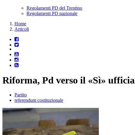
Regolamenti PD del Trentino
Regolamenti PD nazionale
Home
Articoli
Riforma, Pd verso il «Sì» uffici
Partito
referendum costituzionale