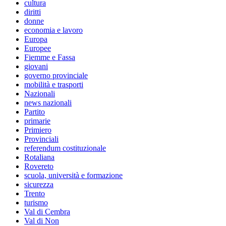
cultura
diritti
donne
economia e lavoro
Europa
Europee
Fiemme e Fassa
giovani
governo provinciale
mobilità e trasporti
Nazionali
news nazionali
Partito
primarie
Primiero
Provinciali
referendum costituzionale
Rotaliana
Rovereto
scuola, università e formazione
sicurezza
Trento
turismo
Val di Cembra
Val di Non