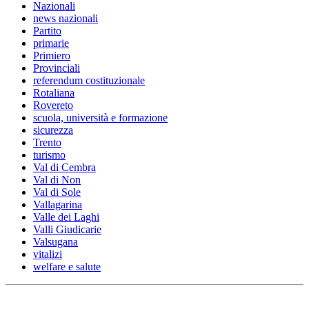
Nazionali
news nazionali
Partito
primarie
Primiero
Provinciali
referendum costituzionale
Rotaliana
Rovereto
scuola, università e formazione
sicurezza
Trento
turismo
Val di Cembra
Val di Non
Val di Sole
Vallagarina
Valle dei Laghi
Valli Giudicarie
Valsugana
vitalizi
welfare e salute