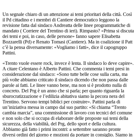
Un segnale chiaro di un attenzione ai temi prioritari della città. Così
il Pd cittadino e i membri di Cantiere democratico leggono la
revisione fatta dal sindaco Andreatta delle linee programmatiche di
mandato ( Corriere del Trentino di ieri). Rimpasto? «Prima si discuta
dei temi e poi, in caso, delle persone» fanno sapere Elisabetta
Bozzarelli (Pd) e Renato Tomasi (Cantiere). Ma in coalizione il Patt
c’è la pensa diversamente: «Vogliamo i fatti», dice il capogruppo
Pattini.
«Trento vuole essere rock, invece è lenta. Il sindaco lo deve capire».
A citare Celentano è Alberto Pattini. Che commenta i temi presi in
considerazione dal sindaco: «Sono tutte belle cose sulla carta, ma
più volte abbiamo criticato il sindaco dicendo che non passa dalle
parole ai fatti. Le linee vanno bene, ma non si è prodotto nulla di
concreto. Del Prg è un anno che si parla; per quanto riguarda la
sburocratizzazione e l’edilizia abitativa siamo la pecora nera del
Trentino. Servono tempi biblici per costruire». Pattini parla di
un’iniziativa messa in campo dal suo partito: «Si chiama “Trento
cambia marcia”, una commissione di lavoro con tecnici del comune
e non solo che si occupa di elaborare delle proposte sui temi della
sicurezza, della viabilità, del Prg, dello sport e della cultura.
Abbiamo già fatto i primi incontri: a settembre saranno pronte
diversi ordini del giorno e mozioni da portare in consiglio. Siamo in