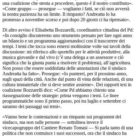
una coalizione che stenta a procedere, questo è il nostro contributo».
«Come gruppo — prosegue — vogliamo i fatti, se ciò non avverrà
la nostra pazienza ha un limite. Il rimpasto? Andreatta lo ha
promesso a novembre scorso e poi dopo 20 giorni ci ha ripensato».
Di altro avviso è Elisabetta Bozzarelli, coordinatrice cittadina del Pd:
«In consiglio discuteremo uno strumento pensato per fare ogni anno
un bilancio e un programma aggiornandoci con il trascorrere dei
tempi. I temi che tocca sono emersi moltissime volte sui tavoli della
discussione: mi riferisco allo sportello per le attività produttive, alla
musica giovanile e dal vivo (c’è una delega a un assessore e ciò
significa che la giunta punta a risolvere il problema), all’agricoltura.
Non posso che essere soddisfatta delle annotazioni che il sindaco
Andreatta ha fatto». Prosegue: «Io punterei, per il prossimo anno,
sugli spazi della città. Anche dal punto di vista delle relazioni, di una
cultura immateriale che si deve sentire assieme». Dei rapporti tesi in
coalizione Bozzarelli dice: «Come Pd abbiamo chiesto una
riassegnazione delle strategie: prima vengono i temi. Le linee
programmatiche sono il primo passo, poi tra luglio e settembre ci
saranno dei passaggi sui temi».
«Vanno bene le contestazioni e un rimpasto sui programmi del
sindaco, ma non sulle persone — sottolinea invece il
vicecapogruppo del Cantiere Renato Tomasi — Si parla tanto di una
politica che non costruisce i suoi successori, ora che il sindaco ha